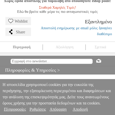
Χωρίς έξοδα αποστολής για παραλαβή από οποιοδήποτε eshop point!
Σταθερά Χαμηλές Τιμές!
Εδώ θα βρείτε κάθε μέρα τις πιο ανταγωνιστικές τιμές
Εξαντλημένο
Wishlist
Αποστολή ενημέρωσης με email μόλις ξαναγίνει
Share
διαθέσιμο
Περιγραφή
Αξιολόγηση
Σχετικά
PERGOLESI - FLUTE CONCERTO IN G MAJOR
MSC.607058
MSC.607058
BOOSEY
BOOSEY
ΜΟΥΣΙΚΑ ΒΙΒΛΙΑ
ΠΝΕΥΣΤΩΝ
PERGOLESI - FLUTE CONCERTO IN G MAJOR
Πληροφορίες & Υπηρεσίες >
0
Η ιστοσελίδα χρησιμοποιεί cookies για την ευκολία της
περιήγησης, την εξατομίκευση περιεχομένου και διαφημίσεων και
την ανάλυση της επισκεψιμότητάς μας. Δείτε τους ανανεωμένους
όρους χρήσης για την προστασία δεδομένων και τα cookies.
Πληροφορίες
Ρυθμίσεις
Απόρριψη
Αποδοχή