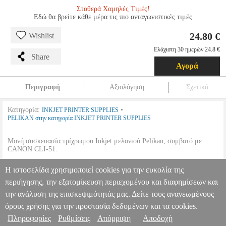
Σταθερά Χαμηλές Τιμές!
Εδώ θα βρείτε κάθε μέρα τις πιο ανταγωνιστικές τιμές
24.80 €
Wishlist
Ελάχιστη 30 ημερών 24.8 €
Share
Αγορά
Περιγραφή
Αξιολόγηση
Σχετικά
Κατηγορία:
•
INKJET PRINTER SUPPLIES
PELIKAN στην κατηγορία INKJET PRINTER SUPPLIES
Μονή συσκευασία τρίχρωμου Inkjet μελανιού Pelikan, συμβατό με
CANON CLI-51.
Η ιστοσελίδα χρησιμοποιεί cookies για την ευκολία της
•
Χρώμα:
Tri-Color.
•
OEM:
4105691
περιήγησης, την εξατομίκευση περιεχομένου και διαφημίσεων και
την ανάλυση της επισκεψιμότητάς μας. Δείτε τους ανανεωμένους
PELIKAN C42 ΣΥΜΒΑΤΟ ΜΕ CANON CLI-51 ΤΡΙΧΡΩΜΟ
(4105691)
ANA.PEL0224
ANA.PEL0224
PELIKAN
PELIKAN
όρους χρήσης για την προστασία δεδομένων και τα cookies.
INKJET PRINTER SUPPLIES
Κατηγορία: INKJET PRINTER
Πληροφορίες
Ρυθμίσεις
Απόρριψη
Αποδοχή
Πληροφορίες & Υπηρεσίες >
SUPPLIES •PELIKAN στην κατηγορία