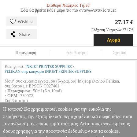
Σταθερά Χαμηλές Τιμές!
Εδώ θα βρείτε κάθε μέρα τις πιο ανταγωνιστικές τιμές
27.17 €
Wishlist
Ελάχιστη 30 ημερών 27.17 €
Share
Αγορά
Περιγραφή
Αξιολόγηση
Σχετικά
Κατηγορία:
•
INKJET PRINTER SUPPLIES
PELIKAN στην κατηγορία INKJET PRINTER SUPPLIES
Μονή συσκευασία έγχρωμου (5-χρωμου) Inkjet μελανιού Pelikan,
συμβατού με EPSON T027401
•
Περιεχόμενο:
50ml (5 x 10ml)
•
OEM:
339072
Συμβατότητα:
Η ιστοσελίδα χρησιμοποιεί cookies για την ευκολία της
EPSON
Stylus Photo 925 |
περιήγησης, την εξατομίκευση περιεχομένου και διαφημίσεων και
την ανάλυση της επισκεψιμότητάς μας. Δείτε τους ανανεωμένους
PELIKAN 339072 ΣΥΜΒΑΤΟ ΜΕ EPSON T027401 ΜΕΛΑΝΙ
ANA.PEL0048
ANA.PEL0048
PELIKAN
PELIKAN
INKJET
όρους χρήσης για την προστασία δεδομένων και τα cookies.
PRINTER SUPPLIES
Κατηγορία: INKJET PRINTER SUPPLIES