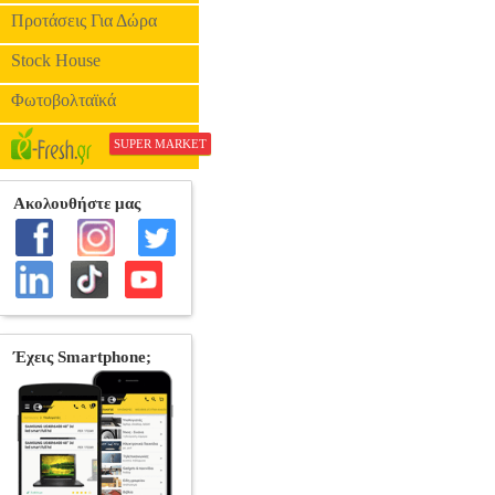
Προτάσεις Για Δώρα
Stock House
Φωτοβολταϊκά
SUPER MARKET