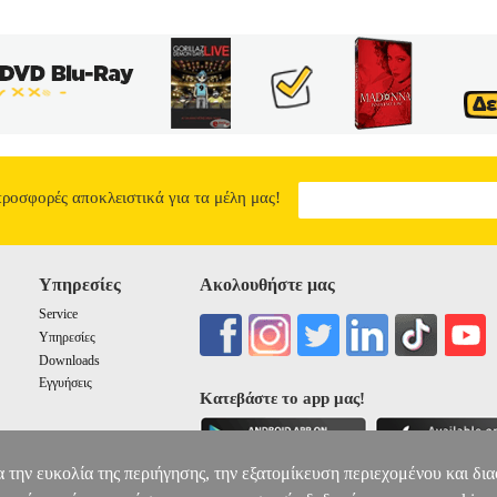
προσφορές αποκλειστικά για τα μέλη μας!
Υπηρεσίες
Ακολουθήστε μας
Service
Υπηρεσίες
Downloads
Εγγυήσεις
Κατεβάστε το app μας!
α την ευκολία της περιήγησης, την εξατομίκευση περιεχομένου και δι