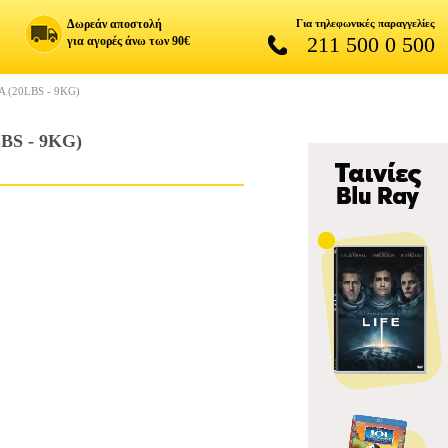
Δωρεάν αποστολή
Για τηλεφωνικές παραγγελίες
211 500 0 500
για αγορές άνω των 90€
(20LBS - 9KG)
S - 9KG)