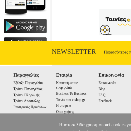
NEWSLETTER
Περισσότερες 
Παραγγελίες
Εταιρία
Επικοινωνία
Εξέλιξη Παραγγελίας
Καταστήματα e-
Επικοινωνία
shop points
Τρόποι Παραγγελίας
Blog
Business To Business
Τρόποι Πληρωμής
FAQ
Τα νέα του e-shop.gr
Τρόποι Αποστολής
Feedback
Η εταιρεία
Επιστροφές Προιόντων
Οροι χρήσης
Cookies
Η ιστοσελίδα χρησιμοποιεί cookies γι