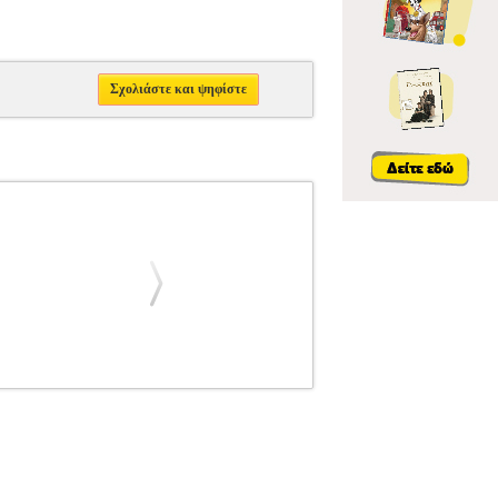
Σχολιάστε και ψηφίστε
US
PEGASUS
ΙΜΑΝΤΕΣ ΓΥΜΝΑΣΤΙΚΗΣ
9KG)