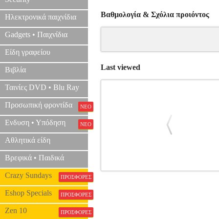
Βαθμολογία & Σχόλια προιόντος
Ηλεκτρονικά παιχνίδια
Gadgets • Παιχνίδια
Είδη γραφείου
Last viewed
Βιβλία
Ταινίες DVD • Blu Ray
Προσωπική φροντίδα
ΝΕΟ
Ενδυση • Υπόδηση
ΝΕΟ
Αθλητικά είδη
Βρεφικά • Παιδικά
Crazy Sundays
PEGASUS ΛΑΣΤΙΧΟ ΑΝΤΙΣΤΑΣΗΣ 
ΠΡΟΣΦΟΡΕΣ
Eshop Specials
ΠΡΟΣΦΟΡΕΣ
Zen 10
ΠΡΟΣΦΟΡΕΣ