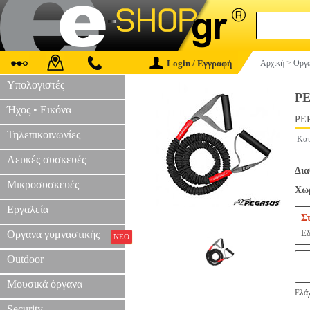
Login / Εγγραφή
Αρχική
>
Οργα
Υπολογιστές
PE
Ήχος • Εικόνα
PER
Τηλεπικοινωνίες
Κατ
Λευκές συσκευές
Δια
Μικροσυσκευές
Χωρ
Εργαλεία
Σ
Εδ
Οργανα γυμναστικής
ΝΕΟ
Outdoor
Μουσικά όργανα
Ελάχ
Security