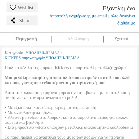
Εξαντλημένο
Wishlist
Αποστολή ενημέρωσης με email μόλις ξαναγίνει
Share
διαθέσιμο
Περιγραφή
Αξιολόγηση
Σχετικά
Κατηγορία:
•
ΥΠΟΔΗΣΗ-ΠΕΔΙΛΑ
KICKERS στην κατηγορία ΥΠΟΔΗΣΗ-ΠΕΔΙΛΑ
Παιδικά πέδιλα της μάρκας
Kickers
σε πορτοκαλί μεταλλιζέ χρώμα.
Μια μεγάλη ευκαιρία για τα παιδιά που εκτιμούν το στυλ του αλλά
και τους γονείς που ενδιαφέρονται για την αντοχή του!
Αυτό το καλοκαίρι η εμφάνιση πρέπει να συμβαδίζει με το στυλ και η
άνεση να έχει τον πρωταγωνιστικό ρόλο!
• Με εξωτερική και εσωτερική δερμάτινη επένδυση
• Με αντιολισθητική σόλα
• Κλείνει με velcro στο λουράκι και στο μπροστινό μέρος για εύκολο
φόρεμα και βγάλσιμο
• Στο μπροστινό velcro υπάρχουν μεταλλιζέ διακοσμητικά λουλουδάκια
Το παιδί πρέπει να αναπτύξει τους μύες των ποδιών για να περπατά