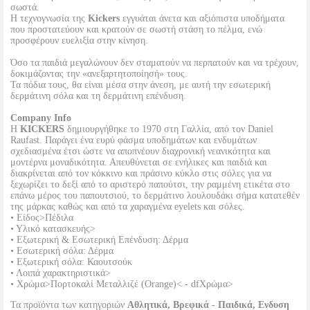
σωστά.
Η τεχνογνωσία της
Kickers
εγγυάται άνετα και αξιόπιστα υποδήματα
που προστατεύουν και κρατούν σε σωστή στάση το πέλμα, ενώ
προσφέρουν ευελιξία στην κίνηση.
Όσο τα παιδιά μεγαλώνουν δεν σταματούν να περπατούν και να τρέχουν,
δοκιμάζοντας την «ανεξαρτητοποίησή» τους.
Τα πόδια τους, θα είναι μέσα στην άνεση, με αυτή την εσωτερική
δερμάτινη σόλα και τη δερμάτινη επένδυση.
Company Info
Η
KICKERS
δημιουργήθηκε το 1970 στη Γαλλία, από τον Daniel
Raufast. Παράγει ένα ευρύ φάσμα υποδημάτων και ενδυμάτων
σχεδιασμένα έτσι ώστε να αποπνέουν διαχρονική νεανικότητα και
μοντέρνα μοναδικότητα. Απευθύνεται σε ενήλικες και παιδιά και
διακρίνεται από τον κόκκινο και πράσινο κύκλο στις σόλες για να
ξεχωρίζει το δεξί από το αριστερό παπούτσι, την ραμμένη ετικέτα στο
επάνω μέρος του παπουτσιού, το δερμάτινο λουλουδάκι σήμα κατατεθέν
της μάρκας καθώς και από τα χαραγμένα eyelets και σόλες.
• Είδος>Πέδιλα
• Υλικό κατασκευής>
• Εξωτερική & Εσωτερική Επένδυση: Δέρμα
• Εσωτερική σόλα: Δέρμα
• Εξωτερική σόλα: Καουτσούκ
• Λοιπά χαρακτηριστικά>
• Χρώμα>Πορτοκαλί Μεταλλιζέ (Orange)< - dfΧρώμα>
Τα προϊόντα των κατηγοριών
Αθλητικά, Βρεφικά - Παιδικά, Ενδυση