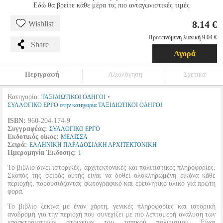
Εδώ θα βρείτε κάθε μέρα τις πιο ανταγωνιστικές τιμές
8.14 €
Wishlist
Προτεινόμενη λιανική 9.04 €
Share
Αγορά
Περιγραφή
Αξιολόγηση
Σχετικά
Κατηγορία:
•
ΤΑΞΙΔΙΩΤΙΚΟΙ ΟΔΗΓΟΙ
ΣΥΛΛΟΓΙΚΟ ΕΡΓΟ στην κατηγορία ΤΑΞΙΔΙΩΤΙΚΟΙ ΟΔΗΓΟΙ
ISBN:
960-204-174-9
Συγγραφέας:
ΣΥΛΛΟΓΙΚΟ ΕΡΓΟ
Εκδοτικός οίκος:
ΜΕΛΙΣΣΑ
Σειρά:
ΕΛΛΗΝΙΚΗ ΠΑΡΑΔΟΣΙΑΚΗ ΑΡΧΙΤΕΚΤΟΝΙΚΗ
Ημερομηνία Έκδοσης:
1
Το βιβλίο δίνει ιστορικές, αρχιτεκτονικές και πολιτιστικές πληροφορίες.
Σκοπός της σειράς αυτής είναι να δοθεί ολοκληρωμένη εικόνα κάθε
περιοχής, παρουσιάζοντας φωτογραφικό και ερευνητικό υλικό για πρώτη
φορά.
Το βιβλίο ξεκινά με έναν χάρτη, γενικές πληροφορίες και ιστορική
αναδρομή για την περιοχή που συνεχίζει με πιο λεπτομερή ανάλυση των
χαρακτηριστικών στοιχείων του τοπικού πολιτισμού. Είναι