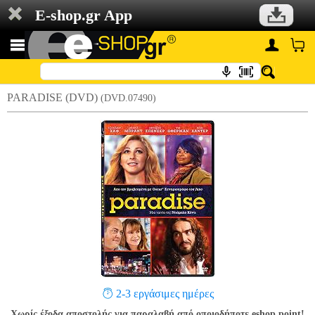
E-shop.gr App
PARADISE (DVD)
(DVD.07490)
2-3 εργάσιμες ημέρες
Χωρίς έξοδα αποστολής για παραλαβή από οποιοδήποτε eshop point!