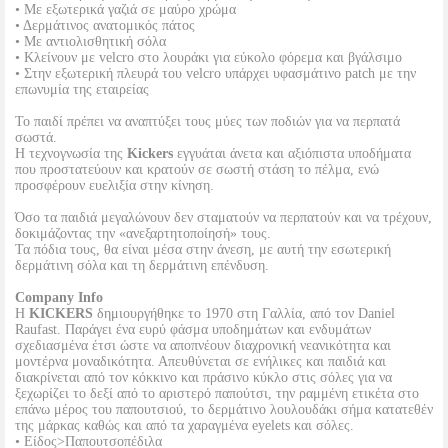
• Με εξωτερικά γαζιά σε μαύρο χρώμα
• Δερμάτινος ανατομικός πάτος
• Με αντιολισθητική σόλα
• Κλείνουν με velcro στο λουράκι για εύκολο φόρεμα και βγάλσιμο
• Στην εξωτερική πλευρά του velcro υπάρχει υφασμάτινο patch με την
επωνυμία της εταιρείας
Το παιδί πρέπει να αναπτύξει τους μύες των ποδιών για να περπατά
σωστά.
Η τεχνογνωσία της
Kickers
εγγυάται άνετα και αξιόπιστα υποδήματα
που προστατεύουν και κρατούν σε σωστή στάση το πέλμα, ενώ
προσφέρουν ευελιξία στην κίνηση.
Όσο τα παιδιά μεγαλώνουν δεν σταματούν να περπατούν και να τρέχουν,
δοκιμάζοντας την «ανεξαρτητοποίησή» τους.
Τα πόδια τους, θα είναι μέσα στην άνεση, με αυτή την εσωτερική
δερμάτινη σόλα και τη δερμάτινη επένδυση.
Company Info
Η
KICKERS
δημιουργήθηκε το 1970 στη Γαλλία, από τον Daniel
Raufast. Παράγει ένα ευρύ φάσμα υποδημάτων και ενδυμάτων
σχεδιασμένα έτσι ώστε να αποπνέουν διαχρονική νεανικότητα και
μοντέρνα μοναδικότητα. Απευθύνεται σε ενήλικες και παιδιά και
διακρίνεται από τον κόκκινο και πράσινο κύκλο στις σόλες για να
ξεχωρίζει το δεξί από το αριστερό παπούτσι, την ραμμένη ετικέτα στο
επάνω μέρος του παπουτσιού, το δερμάτινο λουλουδάκι σήμα κατατεθέν
της μάρκας καθώς και από τα χαραγμένα eyelets και σόλες.
• Είδος>Παπουτσοπέδιλα