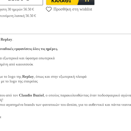
Προσθήκη στη wishlist
ιστη 30 ημερών 56.50 €
εινόμενη λιανική 56.50 €
ς
Replay
.
ναδικές εμφανίσεις όλες τις ημέρες.
α εξωτερικά και ύφασμα εσωτερικά
σμένη από καουτσούκ
με το logo της
Replay
, όπως και στην εξωτερική πλευρά
με το logo της εταιρείας
του από τον
Claudio Buziol
, ο οποίος παρακολουθώντας έναν ποδοσφαιρικό αγώνα,
ή!
πιο αγαπημένα brands των φανατικών του denim, για το αυθεντικό και πάντα νεανικ
α