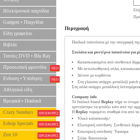
Ελάχ
Ηλεκτρονικά παιχνίδια
Προτ
Gadgets • Παιχνίδια
Περιγραφή
Είδη γραφείου
Παιδικά παπούτσια με την υπογραφή τη
Βιβλία
Στυλάτα και μοντέρνα παπούτσια για μο
Ταινίες DVD • Blu Ray
Κατασκευασμένα από συνθετικό δέρμ
Προσωπική φροντίδα
ΝΕΟ
Με αντιολισθητική σόλα, κατασκευα
Δένουν με κορδόνια
Ενδυση • Υπόδηση
ΝΕΟ
Στη γλώσσα υπάρχει μεταλλιζέ patch 
Στη σόλα υπάρχει μεταλλική λεπτομέρεια 
Αθλητικά είδη
Company info
Βρεφικά • Παιδικά
Το Iταλικό brand
Replay
πήρε το όνομα 
εμπνεύστηκε να φτιάξει κάτι από την αρχ
Crazy Sundays
Η
Replay
παραμένει σταθερά ένα από τα 
ΠΡΟΣΦΟΡΕΣ
Υλικό κατασκευής>
Eshop Specials
ΠΡΟΣΦΟΡΕΣ
Εξωτερική επένδυση: Συνθετικό δέρμ
Εσωτερική επένδυση: Ύφασμα
Zen 10
ΠΡΟΣΦΟΡΕΣ
Σόλα: Καουτσούκ