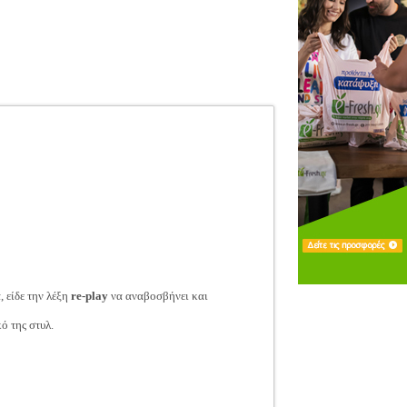
 είδε την λέξη
re-play
να αναβοσβήνει και
ό της στυλ.