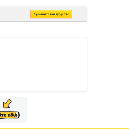
Σχολιάστε και ψηφίστε
ΥΠΟΔΗΣΗ-SNEAKERS
Κατηγορία: ΥΠΟΔΗΣΗ-
play. Στυλάτα και μοντέρνα παπούτσια για
ερικά• Με αντιολισθητική σόλα, κατασκευασμένη
την εξωτερική πλευρά Στη σόλα υπάρχει μεταλλική
laudio Buziol, ο οποίος παρακολουθώντας έναν
ή! Η Replay παραμένει σταθερά ένα από τα πιο
κευής>• Εξωτερική επένδυση: Συνθετικό δέρμα•