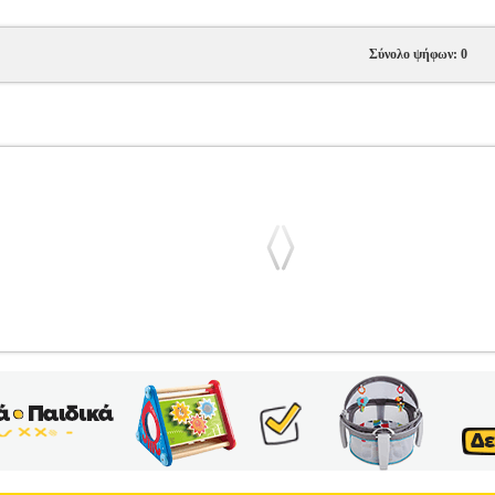
Σύνολο ψήφων: 0
0002S ΛΕΥΚΟ
PL1.152092797
PL1.152092797
REPLAY
REPLAY
 ΥΠΟΔΗΣΗ-SNEAKERS Παιδικά παπούτσια με την υπογραφή της Re
. • Κατασκευασμένα από συνθετικό δέρμα εξωτερικά και ύφασμα εσωτ
 γλώσσα υπάρχει μεταλλιζέ patch με το logo της Replay, όπως και σ
ς Company info Το Iταλικό brand Replay πήρε το όνομα του από τον C
re-play να αναβοσβήνει και εμπνεύστηκε να φτιάξει κάτι από την αρχ
 denim, για το αυθεντικό και πάντα νεανικό της στυλ.• Υλικό κατασ