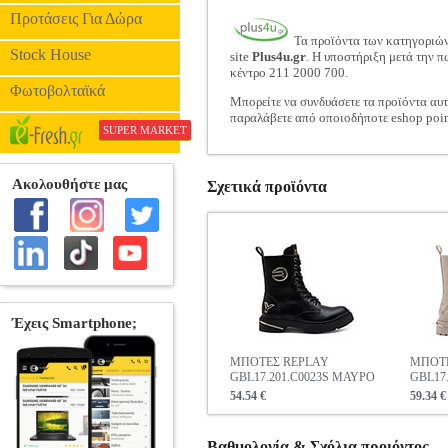
Προτάσεις Για Δώρα
Τα προϊόντα των κατηγοριώ
Stock House
site
Plus4u.gr
. Η υποστήριξη μετά την π
κέντρο 211 2000 700.
Φωτοβολταϊκά
Μπορείτε να συνδυάσετε τα προϊόντα αυτ
παραλάβετε από οποιοδήποτε eshop poin
SUPER MARKET
Σχετικά προϊόντα
ΜΠΟΤΕΣ REPLAY
ΜΠΟΤΕ
GBL17.201.C0023S ΜΑΥΡΟ
GBL17
54.54 €
59.34 €
Βαθμολογία & Σχόλια προιόντος