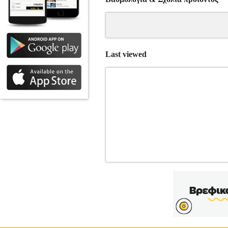
Last viewed
ΠΑΠΟΥΤΣΙΑ REPLAY GBZ43.332.C
SNEAKERS •REPLAY στην κατηγορία
μοναδικές εμφανίσεις όλες τις ημέρες
από καουτσούκ• Δένουν με κορδόνια• Στη
λεπτομέρεια με το logo της εταιρεία
ποδοσφαιρικό αγώνα, είδε την λέξη 
αγαπημένα brands των φανατικών του