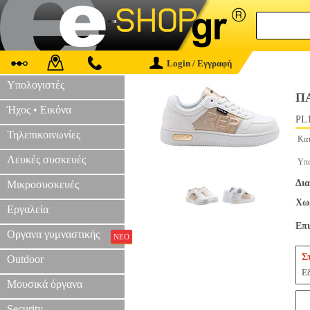
Login / Εγγραφή
Υπολογιστές
ΠΑ
Ήχος • Εικόνα
PL1
Τηλεπικοινωνίες
Κατ
Λευκές συσκευές
Υπο
Δια
Μικροσυσκευές
Χωρ
Εργαλεία
Επ
Οργανα γυμναστικής
ΝΕΟ
Σ
Outdoor
Εδ
Μουσικά όργανα
Security