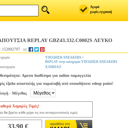
Αγορά
χωρίς εγγραφή
ΠΟΥΤΣΙΑ REPLAY GBZ43.332.C0002S ΛΕΥΚΟ
.152092797
ηγορία
ΥΠΟΔΗΣΗ-SNEAKERS
•
REPLAY στην κατηγορία ΥΠΟΔΗΣΗ-SNEAKERS
κατηγορία
ΧΑΜΗΛΟ
θεσιμότητα: Αμεσα διαθέσιμο για online παραγγελία
ίς έξοδα αποστολής για παραλαβή από οποιοδήποτε eshop point!
ιλογή - Μέγεθος
ταθερά Χαμηλές Τιμές!
ώ θα βρείτε κάθε μέρα τις πιο ανταγωνιστικές τιμές
33.90 €