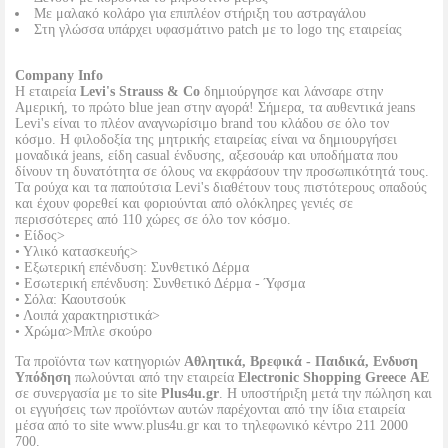
Με μαλακό κολάρο για επιπλέον στήριξη του αστραγάλου
Στη γλώσσα υπάρχει υφασμάτινο patch με το logo της εταιρείας
Company Info
Η εταιρεία
Levi's Strauss & Co
δημιούργησε και λάνσαρε στην
Αμερική, το πρώτο blue jean στην αγορά! Σήμερα, τα αυθεντικά jeans
Levi's είναι το πλέον αναγνωρίσιμο brand του κλάδου σε όλο τον
κόσμο. Η φιλοδοξία της μητρικής εταιρείας είναι να δημιουργήσει
μοναδικά jeans, είδη casual ένδυσης, αξεσουάρ και υποδήματα που
δίνουν τη δυνατότητα σε όλους να εκφράσουν την προσωπικότητά τους.
Τα ρούχα και τα παπούτσια Levi's διαθέτουν τους πιστότερους οπαδούς
και έχουν φορεθεί και φοριούνται από ολόκληρες γενιές σε
περισσότερες από 110 χώρες σε όλο τον κόσμο.
• Είδος>
• Υλικό κατασκευής>
• Εξωτερική επένδυση: Συνθετικό Δέρμα
• Εσωτερική επένδυση: Συνθετικό Δέρμα - Ύφσμα
• Σόλα: Καουτσούκ
• Λοιπά χαρακτηριστικά>
• Χρώμα>Μπλε σκούρο
Τα προϊόντα των κατηγοριών
Αθλητικά, Βρεφικά - Παιδικά, Ενδυση
Υπόδηση
πωλούνται από την εταιρεία
Electronic Shopping Greece ΑΕ
σε συνεργασία με το site
Plus4u.gr
. Η υποστήριξη μετά την πώληση και
οι εγγυήσεις των προϊόντων αυτών παρέχονται από την ίδια εταιρεία
μέσα από το site www.plus4u.gr και το τηλεφωνικό κέντρο 211 2000
700.