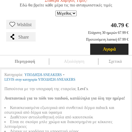
Σταθερά Χαμηλές Τιμές!
Εδώ θα βρείτε κάθε μέρα τις πιο ανταγωνιστικές τιμές
40.79 €
Wishlist
Ελάχιστη 30 ημερών 67.99 €
Share
Προτεινόμενη λιανική 67.99 €
Αγορά
Περιγραφή
Αξιολόγηση
Σχετικά
Κατηγορία:
•
ΥΠΟΔΗΣΗ-SNEAKERS
LEVIS στην κατηγορία ΥΠΟΔΗΣΗ-SNEAKERS
Παπούτσια με την υπογραφή της εταιρείας
Levi's
.
Αναπαυτικά για το πόδι του παιδιού, κατάλληλα για όλη την ημέρα!
Κατασκευασμένα εξωτερικά από συνθετικό δέρμα nubuck και
εσωτερικά από δέρμα και ύφασμα
Διαθέτουν αντιολισθητική σόλα από καουτσκούκ
Είναι σε σκούρο μπλε χρώμα και διακοσμημένα με κόκκινες
λεπτομέρειες
Δένουν με κορδόνια το μπροστινό μέρος