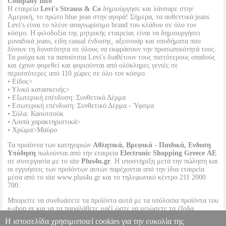
Company Info
Η εταιρεία
Levi's Strauss & Co
δημιούργησε και λάνσαρε στην
Αμερική, το πρώτο blue jean στην αγορά! Σήμερα, τα αυθεντικά jeans
Levi's είναι το πλέον αναγνωρίσιμο brand του κλάδου σε όλο τον
κόσμο. Η φιλοδοξία της μητρικής εταιρείας είναι να δημιουργήσει
μοναδικά jeans, είδη casual ένδυσης, αξεσουάρ και υποδήματα που
δίνουν τη δυνατότητα σε όλους να εκφράσουν την προσωπικότητά τους.
Τα ρούχα και τα παπούτσια Levi's διαθέτουν τους πιστότερους οπαδούς
και έχουν φορεθεί και φοριούνται από ολόκληρες γενιές σε
περισσότερες από 110 χώρες σε όλο τον κόσμο.
• Είδος>
• Υλικό κατασκευής>
• Εξωτερική επένδυση: Συνθετικό Δέρμα
• Εσωτερική επένδυση: Συνθετικό Δέρμα - Ύφσμα
• Σόλα: Καουτσούκ
• Λοιπά χαρακτηριστικά>
• Χρώμα>Μαύρο
Τα προϊόντα των κατηγοριών
Αθλητικά, Βρεφικά - Παιδικά, Ενδυση
Υπόδηση
πωλούνται από την εταιρεία
Electronic Shopping Greece ΑΕ
σε συνεργασία με το site
Plus4u.gr
. Η υποστήριξη μετά την πώληση και
οι εγγυήσεις των προϊόντων αυτών παρέχονται από την ίδια εταιρεία
μέσα από το site www.plus4u.gr και το τηλεφωνικό κέντρο 211 2000
700.
Μπορείτε να συνδυάσετε τα προϊόντα αυτά με τα υπόλοιπα προϊόντα του
e-shop.gr και να τα παραλάβετε μαζί ώστε να μειώσετε τα έξοδα
αποστολής. Μπορείτε επίσης να παραλάβετε από οποιοδήποτε eshop
Η ιστοσελίδα χρησιμοποιεί cookies για την ευκολία της
point με μηδενικά έξοδα αποστολής ανεξαρτήτως ύψους παραγγελίας!