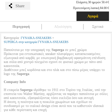
Ελάχιστη 30 ημερών 50.4 €
Share
Προτεινόμενη λιανική 84.00 €
Αγορά
Περιγραφή
Αξιολόγηση
Σχετικά
Κατηγορία:
•
ΓΥΝΑΙΚΑ-SNEAKERS
SUPERGA στην κατηγορία ΓΥΝΑΙΚΑ-SNEAKERS
Παπούτσια με την υπογραφή της
Superga
σε μπεζ χρώμα.
Πρόκειται για εντυπωσιακές sneaker πλατφόρμες κατασκευασμένες
εξωτερικά από καμβά, με εσωτερική βαμβακερή υφασμάτινη επένδυση
και σόλα από χοντρό πλεγμένο σχοινί σε φυσικό χρώμα με πάτο από
καουτσούκ.
Διαθέτουν μπεζ κορδόνια και στο πλάι και στο πίσω μέρος υπάρχει το
logo της
Superga
.
Company Info
H εταιρεία
Superga
ιδρύθηκε το 1911 στο Τορίνο της Ιταλίας, υπό την
εποπτεία του Walter Martiny, αρχίζοντας να παράγει παπούτσια με σόλες
από καουτσούκ, εξασφαλίζοντας τόσο ευελιξία όσο και αντοχή.
Η άνεση, η ποιότητα και η ποικιλία χρωμάτων και σχεδίων σε
συνδυασμό με το ιταλικό design είναι αυτά που τα καθιστούν ιδανικά
για κάθε περίσταση και εποχή.