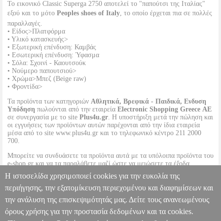
To εικονικό Classic Superga 2750 αποτελεί το "παπούτσι της Ιταλίας"
εξού και το μότο
Peoples shoes of Italy
, το οποίο έρχεται πια σε πολλές
παραλλαγές.
• Είδος>Πλατφόρμα
• Υλικό κατασκευής>
• Εξωτερική επένδυση: Καμβάς
• Εσωτερική επένδυση: Ύφασμα
• Σόλα: Σχοινί - Καουτσούκ
• Νούμερο παπουτσιού>
• Χρώμα>Μπεζ (Beige raw)
• Φροντίδα>
Τα προϊόντα των κατηγοριών
Αθλητικά, Βρεφικά - Παιδικά, Ενδυση
Υπόδηση
πωλούνται από την εταιρεία
Electronic Shopping Greece ΑΕ
σε συνεργασία με το site
Plus4u.gr
. Η υποστήριξη μετά την πώληση και
οι εγγυήσεις των προϊόντων αυτών παρέχονται από την ίδια εταιρεία
μέσα από το site www.plus4u.gr και το τηλεφωνικό κέντρο 211 2000
700.
Μπορείτε να συνδυάσετε τα προϊόντα αυτά με τα υπόλοιπα προϊόντα του
e-shop.gr και να τα παραλάβετε μαζί ώστε να μειώσετε τα έξοδα
αποστολής. Μπορείτε επίσης να παραλάβετε από οποιοδήποτε eshop
Η ιστοσελίδα χρησιμοποιεί cookies για την ευκολία της
point με μηδενικά έξοδα αποστολής ανεξαρτήτως ύψους παραγγελίας!
περιήγησης, την εξατομίκευση περιεχομένου και διαφημίσεων και
την ανάλυση της επισκεψιμότητάς μας. Δείτε τους ανανεωμένους
ΠΑΠΟΥΤΣΙ SUPERGA 2730 ROPE S00CF20-A8G ΜΠΕΖ
PL3.122241962
PL3.122241962
SUPERGA
SUPERGA
όρους χρήσης για την προστασία δεδομένων και τα cookies.
ΓΥΝΑΙΚΑ-SNEAKERS
Κατηγορία: ΓΥΝΑΙΚΑ-SNEAKERS