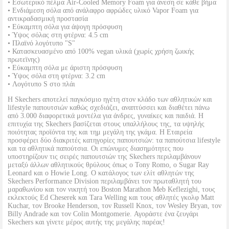
• Εσωτερικό πέλμα Air-Cooled Memory Foam για άνεση σε κάθε βήμα
• Ενδιάμεση σόλα από ανάλαφρο αφρώδες υλικό Vapor Foam για
αντικραδασμική προστασία
• Εύκαμπτη σόλα για άψογη πρόσφυση
• Ύψος σόλας στη φτέρνα: 4.5 cm
• Πλαϊνό λογότυπο "S"
• Κατασκευασμένο από 100% vegan υλικά (χωρίς χρήση ζωικής
πρωτεϊνης)
• Εύκαμπτη σόλα με άριστη πρόσφυση
• Ύψος σόλα στη φτέρνα: 3.2 cm
• Λογότυπο S στο πλάι
Η Skechers αποτελεί παγκόσμιο ηγέτη στον κλάδο των αθλητικών και
lifestyle παπουτσιών καθώς σχεδιάζει, αναπτύσσει και διαθέτει πάνω
από 3.000 διαφορετικά μοντέλα για άνδρες, γυναίκες και παιδιά. Η
επιτυχία της Skechers βασίζεται στους υπαλλήλους της, τα υψηλής
ποιότητας προϊόντα της και τημ μεγάλη της γκάμα. Η Εταιρεία
προσφέρει δύο διακριτές κατηγορίες παπουτσιών: τα παπούτσια lifestyle
και τα αθλητικά παπούτσια. Οι επώνυμες διασημότητες που
υποστηρίζουν τις σειρές παπουτσιών της Skechers περιλαμβάνουν
μεταξύ άλλων αθλητικούς θρύλους όπως ο Tony Romo, ο Sugar Ray
Leonard και ο Howie Long. Ο κατάλογος των ελίτ αθλητών της
Skechers Performance Division περιλαμβάνει τον πρωταθλητή του
μαραθωνίου και τον νικητή του Boston Marathon Meb Keflezighi, τους
εκλεκτούς Ed Cheserek και Tara Welling και τους αθλητές γκολφ Matt
Kuchar, τον Brooke Henderson, τον Russell Knox, τον Wesley Bryan, τον
Billy Andrade και τον Colin Montgomerie. Αγοράστε ένα ζευγάρι
Skechers και γίνετε μέρος αυτής της μεγάλης παρέας!