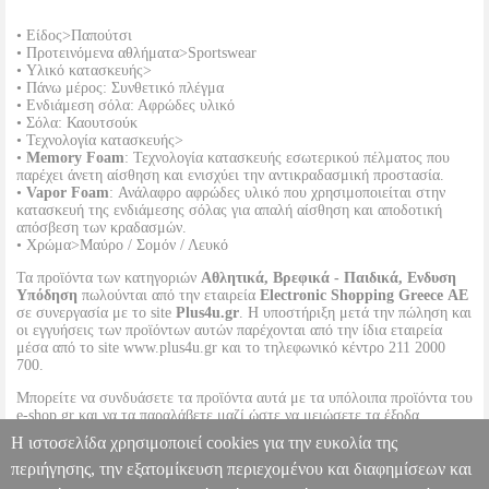
• Είδος>Παπούτσι
• Προτεινόμενα αθλήματα>Sportswear
• Υλικό κατασκευής>
• Πάνω μέρος: Συνθετικό πλέγμα
• Ενδιάμεση σόλα: Αφρώδες υλικό
• Σόλα: Καουτσούκ
• Τεχνολογία κατασκευής>
•
Memory Foam
: Τεχνολογία κατασκευής εσωτερικού πέλματος που
παρέχει άνετη αίσθηση και ενισχύει την αντικραδασμική προστασία.
•
Vapor Foam
: Ανάλαφρο αφρώδες υλικό που χρησιμοποιείται στην
κατασκευή της ενδιάμεσης σόλας για απαλή αίσθηση και αποδοτική
απόσβεση των κραδασμών.
• Χρώμα>Μαύρο / Σομόν / Λευκό
Τα προϊόντα των κατηγοριών
Αθλητικά, Βρεφικά - Παιδικά, Ενδυση
Υπόδηση
πωλούνται από την εταιρεία
Electronic Shopping Greece ΑΕ
σε συνεργασία με το site
Plus4u.gr
. Η υποστήριξη μετά την πώληση και
οι εγγυήσεις των προϊόντων αυτών παρέχονται από την ίδια εταιρεία
μέσα από το site www.plus4u.gr και το τηλεφωνικό κέντρο 211 2000
700.
Μπορείτε να συνδυάσετε τα προϊόντα αυτά με τα υπόλοιπα προϊόντα του
e-shop.gr και να τα παραλάβετε μαζί ώστε να μειώσετε τα έξοδα
αποστολής. Μπορείτε επίσης να παραλάβετε από οποιοδήποτε eshop
Η ιστοσελίδα χρησιμοποιεί cookies για την ευκολία της
point με μηδενικά έξοδα αποστολής ανεξαρτήτως ύψους παραγγελίας!
περιήγησης, την εξατομίκευση περιεχομένου και διαφημίσεων και