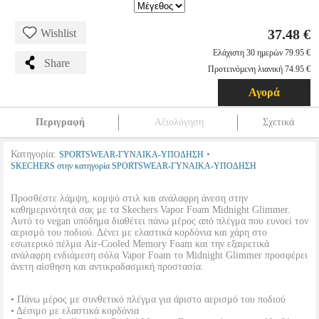
37.48 €
Wishlist
Ελάχιστη 30 ημερών 79.95 €
Share
Προτεινόμενη λιανική 74.95 €
Αγορά
Περιγραφή
Αξιολόγηση
Σχετικά
Κατηγορία:
•
SPORTSWEAR-ΓΥΝΑΙΚΑ-ΥΠΟΔΗΣΗ
SKECHERS στην κατηγορία SPORTSWEAR-ΓΥΝΑΙΚΑ-ΥΠΟΔΗΣΗ
Προσθέστε λάμψη, κομψό στιλ και ανάλαφρη άνεση στην
καθημερινότητά σας με τα Skechers Vapor Foam Midnight Glimmer.
Αυτό το vegan υπόδημα διαθέτει πάνω μέρος από πλέγμα που ευνοεί τον
αερισμό του ποδιού. Δένει με ελαστικά κορδόνια και χάρη στο
εσωτερικό πέλμα Air-Cooled Memory Foam και την εξαιρετικά
ανάλαφρη ενδιάμεση σόλα Vapor Foam το Midnight Glimmer προσφέρει
άνετη αίσθηση και αντικραδασμική προστασία.
• Πάνω μέρος με συνθετικό πλέγμα για άριστο αερισμό του ποδιού
• Δέσιμο με ελαστικά κορδόνια