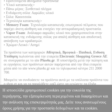
• Προτεινόμενα αθλήματα>Sportswear
• Υλικό κατασκευής>
• Πάνω μέρος: Συνθετικό πλέγμα
• Ενδιάμεση σόλα: Αφρώδες υλικό
• Σόλα: Καουτσούκ
• Τεχνολογία κατασκευής>
•
Memory Foam
: Τεχνολογία κατασκευής εσωτερικού πέλματος που
παρέχει άνετη αίσθηση και ενισχύει την αντικραδασμική προστασία.
•
Vapor Foam
: Ανάλαφρο αφρώδες υλικό που χρησιμοποιείται στην
κατασκευή της ενδιάμεσης σόλας για απαλή αίσθηση και αποδοτική
απόσβεση των κραδασμών.
• Χρώμα>Λευκό / Ασημί
Τα προϊόντα των κατηγοριών
Αθλητικά, Βρεφικά - Παιδικά, Ενδυση
Υπόδηση
πωλούνται από την εταιρεία
Electronic Shopping Greece ΑΕ
σε συνεργασία με το site
Plus4u.gr
. Η υποστήριξη μετά την πώληση και
οι εγγυήσεις των προϊόντων αυτών παρέχονται από την ίδια εταιρεία
μέσα από το site www.plus4u.gr και το τηλεφωνικό κέντρο 211 2000
700.
Μπορείτε να συνδυάσετε τα προϊόντα αυτά με τα υπόλοιπα προϊόντα του
e-shop.gr και να τα παραλάβετε μαζί ώστε να μειώσετε τα έξοδα
αποστολής. Μπορείτε επίσης να παραλάβετε από οποιοδήποτε eshop
Η ιστοσελίδα χρησιμοποιεί cookies για την ευκολία της
point με μηδενικά έξοδα αποστολής ανεξαρτήτως ύψους παραγγελίας!
περιήγησης, την εξατομίκευση περιεχομένου και διαφημίσεων και
την ανάλυση της επισκεψιμότητάς μας. Δείτε τους ανανεωμένους
ΠΑΠΟΥΤΣΙ SKECHERS VAPOR FOAM MIDNIGHT GLIMMER
ΛΕΥΚΟ (37)
PL2.138156178
PL2.138156178
SKECHERS
όρους χρήσης για την προστασία δεδομένων και τα cookies.