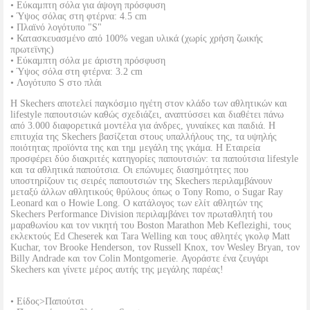
• Εύκαμπτη σόλα για άψογη πρόσφυση
• Ύψος σόλας στη φτέρνα: 4.5 cm
• Πλαϊνό λογότυπο "S"
• Κατασκευασμένο από 100% vegan υλικά (χωρίς χρήση ζωικής
πρωτεϊνης)
• Εύκαμπτη σόλα με άριστη πρόσφυση
• Ύψος σόλα στη φτέρνα: 3.2 cm
• Λογότυπο S στο πλάι
Η Skechers αποτελεί παγκόσμιο ηγέτη στον κλάδο των αθλητικών και
lifestyle παπουτσιών καθώς σχεδιάζει, αναπτύσσει και διαθέτει πάνω
από 3.000 διαφορετικά μοντέλα για άνδρες, γυναίκες και παιδιά. Η
επιτυχία της Skechers βασίζεται στους υπαλλήλους της, τα υψηλής
ποιότητας προϊόντα της και τημ μεγάλη της γκάμα. Η Εταιρεία
προσφέρει δύο διακριτές κατηγορίες παπουτσιών: τα παπούτσια lifestyle
και τα αθλητικά παπούτσια. Οι επώνυμες διασημότητες που
υποστηρίζουν τις σειρές παπουτσιών της Skechers περιλαμβάνουν
μεταξύ άλλων αθλητικούς θρύλους όπως ο Tony Romo, ο Sugar Ray
Leonard και ο Howie Long. Ο κατάλογος των ελίτ αθλητών της
Skechers Performance Division περιλαμβάνει τον πρωταθλητή του
μαραθωνίου και τον νικητή του Boston Marathon Meb Keflezighi, τους
εκλεκτούς Ed Cheserek και Tara Welling και τους αθλητές γκολφ Matt
Kuchar, τον Brooke Henderson, τον Russell Knox, τον Wesley Bryan, τον
Billy Andrade και τον Colin Montgomerie. Αγοράστε ένα ζευγάρι
Skechers και γίνετε μέρος αυτής της μεγάλης παρέας!
• Είδος>Παπούτσι