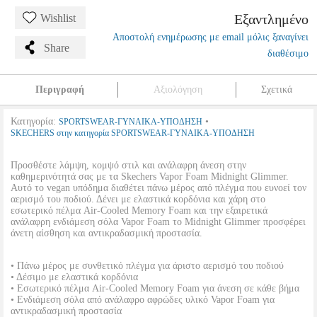
Εξαντλημένο
Wishlist
Αποστολή ενημέρωσης με email μόλις ξαναγίνει
Share
διαθέσιμο
Περιγραφή
Αξιολόγηση
Σχετικά
Κατηγορία:
•
SPORTSWEAR-ΓΥΝΑΙΚΑ-ΥΠΟΔΗΣΗ
SKECHERS στην κατηγορία SPORTSWEAR-ΓΥΝΑΙΚΑ-ΥΠΟΔΗΣΗ
Προσθέστε λάμψη, κομψό στιλ και ανάλαφρη άνεση στην
καθημερινότητά σας με τα Skechers Vapor Foam Midnight Glimmer.
Αυτό το vegan υπόδημα διαθέτει πάνω μέρος από πλέγμα που ευνοεί τον
αερισμό του ποδιού. Δένει με ελαστικά κορδόνια και χάρη στο
εσωτερικό πέλμα Air-Cooled Memory Foam και την εξαιρετικά
ανάλαφρη ενδιάμεση σόλα Vapor Foam το Midnight Glimmer προσφέρει
άνετη αίσθηση και αντικραδασμική προστασία.
• Πάνω μέρος με συνθετικό πλέγμα για άριστο αερισμό του ποδιού
• Δέσιμο με ελαστικά κορδόνια
• Εσωτερικό πέλμα Air-Cooled Memory Foam για άνεση σε κάθε βήμα
• Ενδιάμεση σόλα από ανάλαφρο αφρώδες υλικό Vapor Foam για
αντικραδασμική προστασία