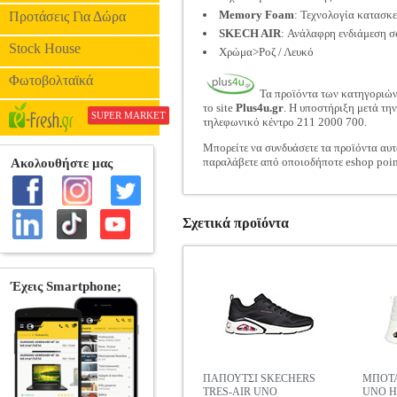
Memory Foam
: Τεχνολογία κατασκε
Προτάσεις Για Δώρα
SKECH AIR
: Ανάλαφρη ενδιάμεση σ
Stock House
Χρώμα>Ροζ / Λευκό
Φωτοβολταϊκά
Τα προϊόντα των κατηγοριώ
το site
Plus4u.gr
. Η υποστήριξη μετά τη
SUPER MARKET
τηλεφωνικό κέντρο 211 2000 700.
Μπορείτε να συνδυάσετε τα προϊόντα αυτ
παραλάβετε από οποιοδήποτε eshop poin
Σχετικά προϊόντα
ΠΑΠΟΥΤΣΙ SKECHERS
ΜΠΟΤΑ
TRES-AIR UNO
UNO H