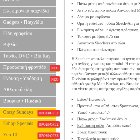
Πάνω μέρος από συνθετικό δέρμα με 
Ανετο εσωτερικό πέλμα Air-Cooled
Ηλεκτρονικά παιχνίδια
Δέσιμο με κορδόνια
Gadgets • Παιχνίδια
Ορατή ενδιάμεση σόλα Skech-Air για
Εύκαμπτη σόλα με άριστη πρόσφυση
Είδη γραφείου
Τακούνι με ύψος 3.75 cm
Λογότυπο Skechers στο πλάι
Βιβλία
Πλένεται στο πλυντήριο
Ταινίες DVD • Blu Ray
Η Skechers αποτελεί παγκόσμιο ηγέτη στ
για άνδρες, γυναίκες και παιδιά. Η επιτ
Προσωπική φροντίδα
ΝΕΟ
δύο διακριτές κατηγορίες παπουτσιών: τα
περιλαμβάνουν μεταξύ άλλων αθλητικούς
Ενδυση • Υπόδηση
Division περιλαμβάνει τον πρωταθλητή τ
ΝΕΟ
αθλητές γκολφ Matt Kuchar, τον Brooke 
και γίνετε μέρος αυτής της μεγάλης παρέα
Αθλητικά είδη
Είδος>Παπούτσι
Βρεφικά • Παιδικά
Προτεινόμενα αθλήματα>Sportswear, 
Crazy Sundays
Υλικό κατασκευής>
ΠΡΟΣΦΟΡΕΣ
Πάνω μέρος
: Συνθετικό δέρμα
Eshop Specials
ΠΡΟΣΦΟΡΕΣ
Ενδιάμεση σόλα
: Αφρώδες υλικό
Σόλα
: Καουτσούκ
Zen 10
ΠΡΟΣΦΟΡΕΣ
Τεχνολογία κατασκευής>