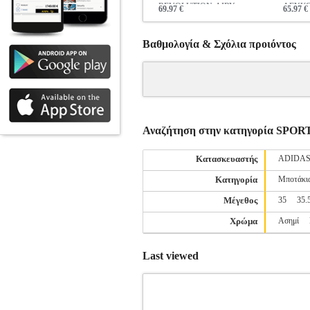
REVOLUTION-AIRY
ΛΕΥΚ
69.97 €
65.97 €
ΜΑΥΡΟ
Βαθμολογία & Σχόλια προιόντος
Αναζήτηση στην κατηγορία S
Κατασκευαστής
ADIDA
Κατηγορία
Μποτάκι
Μέγεθος
35
35.
Χρώμα
Ασημί
Last viewed