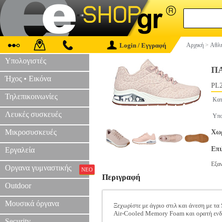
Login / Εγγραφή
Αρχική
>
Αθλη
Υπολογιστές
ΠΑ
Ήχος • Εικόνα
PL2
Τηλεπικοινωνίες
Κατ
Λευκές συσκευές
Υπο
Μικροσυσκευές
Χωρ
Επ
Εργαλεία
Εξα
Οργανα γυμναστικής
ΝΕΟ
Περιγραφή
Outdoor
Μουσικά όργανα
Ξεχωρίστε με άγριο στιλ και άνεση με τα
Air-Cooled Memory Foam και ορατή ενδ
Security