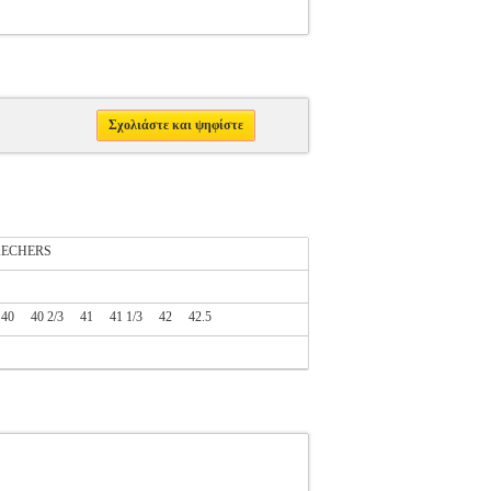
Σχολιάστε και ψηφίστε
KECHERS
40
40 2/3
41
41 1/3
42
42.5