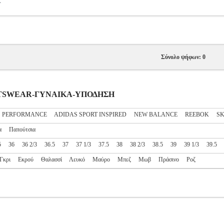
Ο
Σύνολο ψήφων: 0
PORTSWEAR-ΓΥΝΑΙΚΑ-ΥΠΟΔΗΣΗ
S PERFORMANCE
ADIDAS SPORT INSPIRED
NEW BALANCE
REEBOK
S
α
Παπούτσια
5
36
36 2/3
36.5
37
37 1/3
37.5
38
38 2/3
38.5
39
39 1/3
39.5
Γκρι
Εκρού
Θαλασσί
Λευκό
Μαύρο
Μπεζ
Μωβ
Πράσινο
Ροζ