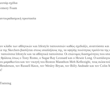
λεοπάρ σχέδια
 Memory Foam
 αντικραδασμική προστασία
ον κλάδο των αθλητικών και lifestyle παπουτσιών καθώς σχεδιάζει, αναπτύσσει και
υχία της Skechers βασίζεται στους υπαλλήλους της, τα υψηλής ποιότητας προϊόντα της
 παπούτσια lifestyle και τα αθλητικά παπούτσια. Οι επώνυμες διασημότητες που υπο
 θρύλους όπως ο Tony Romo, ο Sugar Ray Leonard και ο Howie Long. Ο κατάλογος 
ου μαραθωνίου και τον νικητή του Boston Marathon Meb Keflezighi, τους εκλεκτούς
Henderson, τον Russell Knox, τον Wesley Bryan, τον Billy Andrade και τον Colin 
ς!
Training