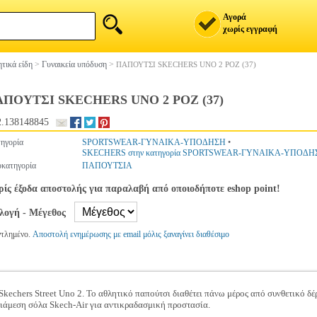
Αγορά
χωρίς εγγραφή
τικά είδη
>
Γυναικεία υπόδυση
>
ΠΑΠΟΥΤΣΙ SKECHERS UNO 2 ΡΟΖ (37)
ΠΟΥΤΣΙ SKECHERS UNO 2 ΡΟΖ (37)
.138148845
ηγορία
SPORTSWEAR-ΓΥΝΑΙΚΑ-ΥΠΟΔΗΣΗ
•
SKECHERS στην κατηγορία SPORTSWEAR-ΓΥΝΑΙΚΑ-ΥΠΟΔΗ
κατηγορία
ΠΑΠΟΥΤΣΙΑ
ίς έξοδα αποστολής για παραλαβή από οποιοδήποτε eshop point!
ιλογή - Μέγεθος
ντλημένο.
Αποστολή ενημέρωσης με email μόλις ξαναγίνει διαθέσιμο
 Skechers Street Uno 2. Το αθλητικό παπούτσι διαθέτει πάνω μέρος από συνθετικό δ
ιάμεση σόλα Skech-Air για αντικραδασμική προστασία.