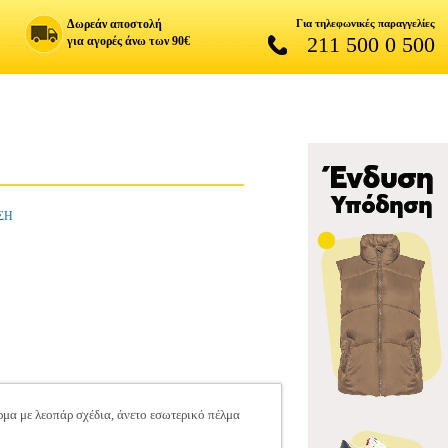
Δωρεάν αποστολή
Για τηλεφωνικές παραγγελίες
211 500 0 500
για αγορές άνω των 90€
ΣΗ
έρμα με λεοπάρ σχέδια, άνετο εσωτερικό πέλμα