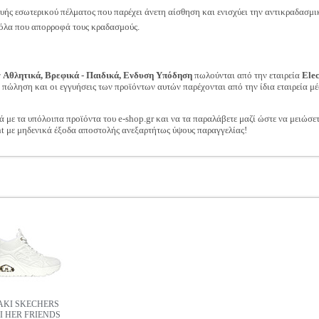
υής εσωτερικού πέλματος που παρέχει άνετη αίσθηση και ενισχύει την αντικραδασμι
όλα που απορροφά τους κραδασμούς.
ν
Αθλητικά, Βρεφικά - Παιδικά, Ενδυση Υπόδηση
πωλούνται από την εταιρεία
Ele
ν πώληση και οι εγγυήσεις των προϊόντων αυτών παρέχονται από την ίδια εταιρεία μέ
ά με τα υπόλοιπα προϊόντα του e-shop.gr και να τα παραλάβετε μαζί ώστε να μειώσε
t με μηδενικά έξοδα αποστολής ανεξαρτήτως ύψους παραγγελίας!
ΚΙ SKECHERS
I HER FRIENDS