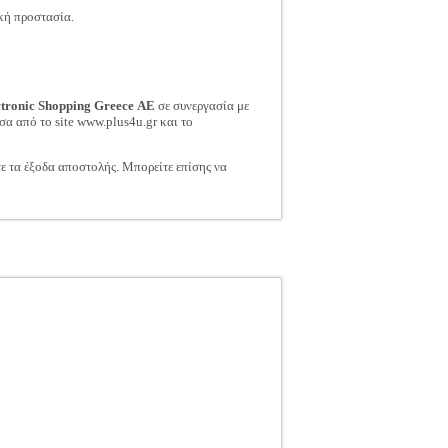
κή προστασία.
ctronic Shopping Greece ΑΕ
σε συνεργασία με
σα από το site www.plus4u.gr και το
τε τα έξοδα αποστολής. Μπορείτε επίσης να