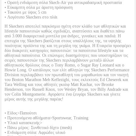
• Ορατή ενδιάμεση σόλα Skech-Air για αντικραδασμική προστασία
• Εύκαμπτη σόλα με άριστη πρόσφυση
• Τακούνι με ύψος 5 cm
• Λογότυπο Skechers στο πλάι
Η Skechers αποτελεί παγκόσμιο ηγέτη στον κλάδο των αθλητικών και
lifestyle παπουτσιών καθώς σχεδιάζει, αναπτύσσει και διαθέτει πάνω
από 3.000 διαφορετικά μοντέλα για άνδρες, γυναίκες και παιδιά. Η
επιτυχία της Skechers βασίζεται στους υπαλλήλους της, τα υψηλής
ποιότητας προϊόντα της και τη μεγάλη της γκάμα. Η Εταιρεία προσφέρει
δύο διακριτές κατηγορίες παπουτσιών: τα παπούτσια lifestyle και τα
αθλητικά παπούτσια. Οι επώνυμες διασημότητες που υποστηρίζουν τις
σειρές παπουτσιών της Skechers περιλαμβάνουν μεταξύ άλλων
αθλητικούς θρύλους όπως ο Tony Romo, ο Sugar Ray Leonard και ο
Howie Long. Ο κατάλογος των ελίτ αθλητών της Skechers Performance
Division περιλαμβάνει τον πρωταθλητή του μαραθωνίου και τον νικητή
του Boston Marathon Meb Keflezighi, τους εκλεκτούς Ed Cheserek και
Tara Welling και τους αθλητές γκολφ Matt Kuchar, τον Brooke
Henderson, τον Russell Knox, τον Wesley Bryan, τον Billy Andrade και
τον Colin Montgomerie. Αγοράστε ένα ζευγάρι Skechers και γίνετε
μέρος αυτής της μεγάλης παρέας!
• Είδος>Παπούτσι
• Προτεινόμενα αθλήματα>Sportswear, Training
• Υλικό κατασκευής>
• Πάνω μέρος: Συνθετικό δίχτυ (mesh)
• Ενδιάμεση σόλα: Αφρώδες υλικό