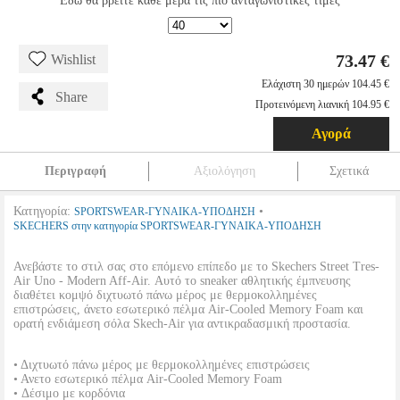
Εδώ θα βρείτε κάθε μέρα τις πιο ανταγωνιστικές τιμές
73.47 €
Wishlist
Ελάχιστη 30 ημερών 104.45 €
Share
Προτεινόμενη λιανική 104.95 €
Αγορά
Περιγραφή
Αξιολόγηση
Σχετικά
Κατηγορία:
•
SPORTSWEAR-ΓΥΝΑΙΚΑ-ΥΠΟΔΗΣΗ
SKECHERS στην κατηγορία SPORTSWEAR-ΓΥΝΑΙΚΑ-ΥΠΟΔΗΣΗ
Ανεβάστε το στιλ σας στο επόμενο επίπεδο με το Skechers Street Tres-
Air Uno - Modern Aff-Air. Αυτό το sneaker αθλητικής έμπνευσης
διαθέτει κομψό διχτυωτό πάνω μέρος με θερμοκολλημένες
επιστρώσεις, άνετο εσωτερικό πέλμα Air-Cooled Memory Foam και
ορατή ενδιάμεση σόλα Skech-Air για αντικραδασμική προστασία.
• Διχτυωτό πάνω μέρος με θερμοκολλημένες επιστρώσεις
• Ανετο εσωτερικό πέλμα Air-Cooled Memory Foam
• Δέσιμο με κορδόνια