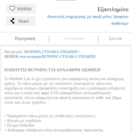
Εξαντλημένο
Wishlist
Αποστολή ενημέρωσης με email μόλις ξαναγίνει
Share
διαθέσιμο
Περιγραφή
Αξιολόγηση
Σχετικά
Κατηγορία:
•
RUNNING-ΓΥΝΑΙΚΑ-ΥΠΟΔΗΣΗ
REEBOK στην κατηγορία RUNNING-ΓΥΝΑΙΚΑ-ΥΠΟΔΗΣΗ
ΠΑΠΟΥΤΣΙ RUNNING ΓΙΑ ΑΝΑΛΑΦΡΗ ΑΙΣΘΗΣΗ
Το Reebok Lite 4 έχει σχεδιαστεί για απαράμιλλη άνεση και ολοήμερη
χρήση. Το πάνω μέρος με τις πολλαπλές επιστρώσεις πάνω στο
αεριζόμενο πλέγμα εξασφαλίζει υποστήριξη ενώ η ανάλαφρη ενδιάμεση
σόλα και η σόλα από αφρό EVA εξασφαλίζουν αντικραδασμική
προστασία, άνετη εφαρμογή και άριστη πρόσφυση σε κάθε σας βήμα,
εντός και εκτός γηπέδου.
• Υφασμάτινο πάνω μέρος με συνθετικές επιστρώσεις
• Δέσιμο με κορδόνια
• Πέλμα Ortholite
• Ανάλαφρη ενδιάμεση σόλα αντικραδασμικής προστασίας