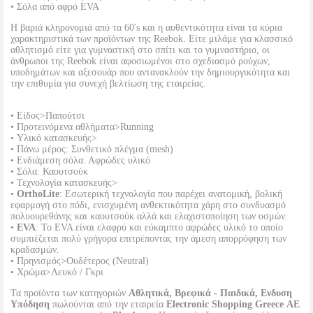
• Σόλα από αφρό EVA
Η βαριά κληρονομιά από τα 60's και η αυθεντικότητα είναι τα κύρια
χαρακτηριστικά των προϊόντων της Reebok. Είτε μιλάμε για κλασσικό
αθλητισμό είτε για γυμναστική στο σπίτι και το γυμναστήριο, οι
άνθρωποι της Reebok είναι αφοσιωμένοι στο σχεδιασμό ρούχων,
υποδημάτων και αξεσουάρ που αντανακλούν την δημιουργικότητα και
την επιθυμία για συνεχή βελτίωση της εταιρείας.
• Είδος>Παπούτσι
• Προτεινόμενα αθλήματα>Running
• Υλικό κατασκευής>
• Πάνω μέρος: Συνθετικό πλέγμα (mesh)
• Ενδιάμεση σόλα: Αφρώδες υλικό
• Σόλα: Καουτσούκ
• Τεχνολογία κατασκευής>
•
OrthoLite
: Εσωτερική τεχνολογία που παρέχει ανατομική, βολική
εφαρμογή στο πόδι, ενισχυμένη ανθεκτικότητα χάρη στο συνδυασμό
πολυουρεθάνης και καουτσούκ αλλά και ελαχιστοποίηση των οσμών.
•
EVA
: To EVA είναι ελαφρύ και εύκαμπτο αφρώδες υλικό το οποίο
συμπιέζεται πολύ γρήγορα επιτρέποντας την άμεση απορρόφηση των
κραδασμών.
• Πρηνισμός>Ουδέτερος (Neutral)
• Χρώμα>Λευκό / Γκρι
Τα προϊόντα των κατηγοριών
Αθλητικά, Βρεφικά - Παιδικά, Ενδυση
Υπόδηση
πωλούνται από την εταιρεία
Electronic Shopping Greece ΑΕ