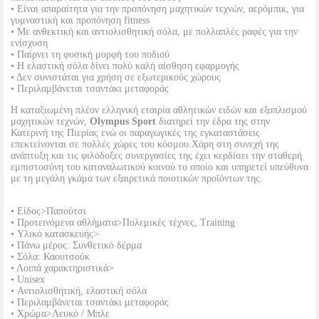
• Είναι απαραίτητα για την προπόνηση μαχητικών τεχνών, αερόμπικ, για
γυμναστική και προπόνηση fitness
• Με ανθεκτική και αντιολισθητική σόλα, με πολλαπλές ραφές για την
ενίσχυση
• Παίρνει τη φυσική μορφή του ποδιού
• Η ελαστική σόλα δίνει πολύ καλή αίσθηση εφαρμογής
• Δεν συνιστάται για χρήση σε εξωτερικούς χώρους
• Περιλαμβάνεται τσαντάκι μεταφοράς
Η καταξιωμένη πλέον ελληνική εταιρία αθλητικών ειδών και εξοπλισμού
μαχητικών τεχνών,
Olympus Sport
διατηρεί την έδρα της στην
Κατερινή της Πιερίας ενώ οι παραγωγικές της εγκαταστάσεις
επεκτείνονται σε πολλές χώρες του κόσμου.Χάρη στη συνεχή της
ανάπτυξη και τις φιλόδοξες συνεργασίες της έχει κερδίσει την σταθερή
εμπιστοσύνη του καταναλωτικού κοινού το οποίο και υπηρετεί υπεύθυνα
με τη μεγάλη γκάμα των εξαιρετικά ποιοτικών προϊόντων της.
• Είδος>Παπούτσι
• Προτεινόμενα αθλήματα>Πολεμικές τέχνες, Training
• Υλικό κατασκευής>
• Πάνω μέρος: Συνθετικό δέρμα
• Σόλα: Καουτσούκ
• Λοιπά χαρακτηριστικά>
• Unisex
• Αντιολισθητική, ελαστική σόλα
• Περιλαμβάνεται τσαντάκι μεταφοράς
• Χρώμα>Λευκό / Μπλε