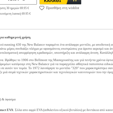
Προσθήκη στη wishlist
ιστη 30 ημερών 69.95 €
εινόμενη λιανική 69.95 €
για καθημερινή χρήση.
ιού running 430 της New Balance παραμένει ένα ανάλαφρο μοντέλο, με αποδοτική 
πάνω μέρος συνδυάζει πλέγμα με υφασμάτινες επιστρώσεις για άριστο αερισμό και ά
ποτελεσματική απορρόφηση κραδασμών, υποστήριξη και ανάλαφρη άνεση. Κατάλληλα 
ώνα. Ιδρύθηκε το 1906 στο Bellmont της Μασαχουσέτης και γιά πενήντα χρόνια έφτια
ς δρομέων κατέφευγε στη New Balance γιά να παραγγείλει αθλητικά παπούτσια ειδικ
 σε αυτόν τον τομέα. Το 1972 λανσάρησε το μοντέλο "320" που χαρακτηρίστηκε σαν
ξε μιά σειρά τεχνικών χαρακτηριστικών και τεχνολογικών καινοτομιών που την έφε
h) & ύφασμα
tact EVA
: Σόλα απο αφρό EVA (αιθυλενίου οξικού βινυλίου) με δοντάκια από καο