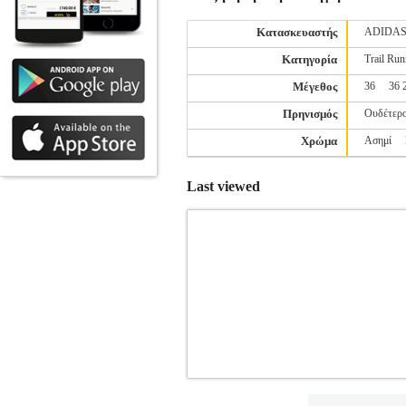
Κατασκευαστής
ADIDA
Κατηγορία
Trail Run
Μέγεθος
36
36 
Πρηνισμός
Ουδέτερο
Χρώμα
Ασημί
Last viewed
ΠΑΠΟΥΤΣΙ NEW BALANCE 430 V
Κατηγορία: RUNNING-ΓΥΝΑΙΚΑ-Υ