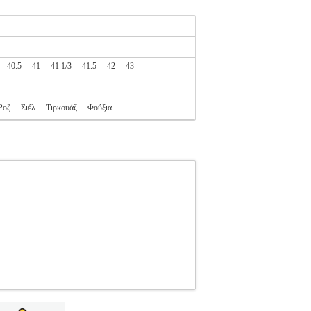
40.5
41
41 1/3
41.5
42
43
Ροζ
Σιέλ
Τιρκουάζ
Φούξια
LANCE
RUNNING-ΓΥΝΑΙΚΑ-ΥΠΟΔΗΣΗ
ΠΟΔΗΣΗ Προπονήσου με το νέο 430v3!