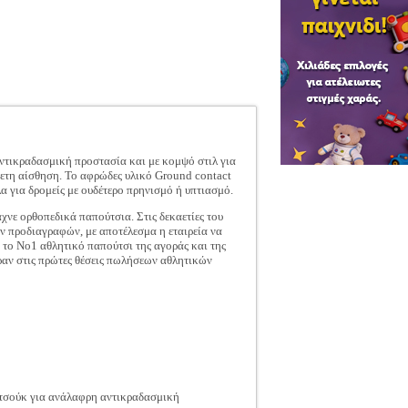
αντικραδασμική προστασία και με κομψό στιλ για
νετη αίσθηση. Το αφρώδες υλικό Ground contact
για δρομείς με ουδέτερο πρηνισμό ή υπτιασμό.
χνε ορθοπεδικά παπούτσια. Στις δεκαετίες του
ών προδιαγραφών, με αποτέλεσμα η εταιρεία να
 το Νο1 αθλητικό παπούτσι της αγοράς και της
ραν στις πρώτες θέσεις πωλήσεων αθλητικών
υτσούκ για ανάλαφρη αντικραδασμική