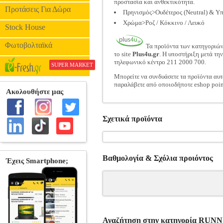
προστασία και ανθεκτικότητα.
Προτάσεις Για Δώρα
Πρηνισμός>Ουδέτερος (Neutral) & Υ
Χρώμα>Ροζ / Κόκκινο / Λευκό
Stock House
Φωτοβολταϊκά
Τα προϊόντα των κατηγοριώ
το site
Plus4u.gr
. Η υποστήριξη μετά τη
τηλεφωνικό κέντρο 211 2000 700.
SUPER MARKET
Μπορείτε να συνδυάσετε τα προϊόντα αυτ
παραλάβετε από οποιοδήποτε eshop poin
Σχετικά προϊόντα
Βαθμολογία & Σχόλια προιόντος
Αναζήτηση στην κατηγορία R