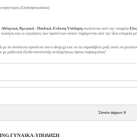
ποπρηνισμός (Underpronation)
ν
Αθλητικά, Βρεφικά - Παιδικά, Ενδυση Υπόδηση
πωλούνται από την εταιρεία
Ele
ν πώληση και οι εγγυήσεις των προϊόντων αυτών παρέχονται από την ίδια εταιρεία μέ
ά με τα υπόλοιπα προϊόντα του e-shop.gr και να τα παραλάβετε μαζί ώστε να μειώσε
t με μηδενικά έξοδα αποστολής ανεξαρτήτως ύψους παραγγελίας!
Σύνολο ψήφων: 0
UNNING-ΓΥΝΑΙΚΑ-ΥΠΟΔΗΣΗ