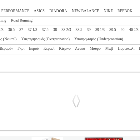
S PERFORMANCE
ASICS
DIADORA
NEW BALANCE
NIKE
REEBOK
ning
Road Running
2/3
36.5
37
37 1/3
37.5
38
38 2/3
38.5
39
39 1/3
39.5
40
40 2/3
ς (Neutral)
Υπερπρηνισμός (Overpronation)
Υποπρηνισμός (Underpronation)
Βεραμάν
Γκρι
Εκρού
Κερασί
Κίτρινο
Λευκό
Μαύρο
Μωβ
Πορτοκαλί
3 ΡΟΖ
PL2.138148593
PL2.138148593
NEW BALANCE
NEW BA
ΠΟΔΗΣΗ •NEW BALANCE στην κατηγορία RUNNING-ΓΥΝΑΙΚΑ-Υ