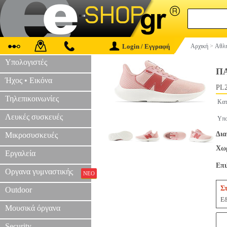
Login / Εγγραφή
Αρχική
>
Αθλη
Υπολογιστές
ΠΑ
Ήχος • Εικόνα
PL2
Τηλεπικοινωνίες
Κατ
Λευκές συσκευές
Υπο
Δια
Μικροσυσκευές
Χωρ
Εργαλεία
Επ
Οργανα γυμναστικής
ΝΕΟ
Σ
Outdoor
Εδ
Μουσικά όργανα
Security