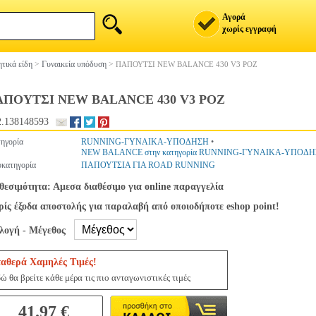
Αγορά
χωρίς εγγραφή
τικά είδη
>
Γυναικεία υπόδυση
>
ΠΑΠΟΥΤΣΙ NEW BALANCE 430 V3 ΡΟΖ
ΠΟΥΤΣΙ NEW BALANCE 430 V3 ΡΟΖ
.138148593
ηγορία
RUNNING-ΓΥΝΑΙΚΑ-ΥΠΟΔΗΣΗ
•
NEW BALANCE στην κατηγορία RUNNING-ΓΥΝΑΙΚΑ-ΥΠΟΔ
κατηγορία
ΠΑΠΟΥΤΣΙΑ ΓΙΑ ROAD RUNNING
θεσιμότητα: Αμεσα διαθέσιμο για online παραγγελία
ίς έξοδα αποστολής για παραλαβή από οποιοδήποτε eshop point!
ιλογή - Μέγεθος
ταθερά Χαμηλές Τιμές!
ώ θα βρείτε κάθε μέρα τις πιο ανταγωνιστικές τιμές
41.97 €