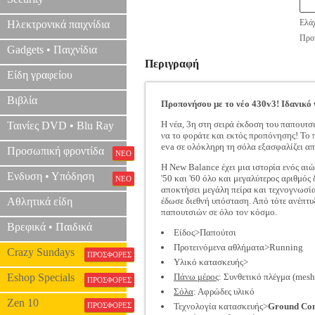
Ελάχ
Ηλεκτρονικά παιχνίδια
Προτ
Gadgets • Παιχνίδια
Περιγραφή
Είδη γραφείου
Βιβλία
Προπονήσου με το νέο 430v3! Ιδανικό 
Η νέα, 3η στη σειρά έκδοση του παπουτσ
Ταινίες DVD • Blu Ray
να το φοράτε και εκτός προπόνησης! Το 
eva σε ολόκληρη τη σόλα εξασφαλίζει α
Προσωπική φροντίδα
ΝΕΟ
H Νew Balance έχει μια ιστορία ενός αι
Ενδυση • Υπόδηση
'50 και '60 όλο και μεγαλύτερος αριθμό
ΝΕΟ
αποκτήσει μεγάλη πείρα και τεχνογνωσία
Αθλητικά είδη
έδωσε διεθνή υπόσταση. Από τότε ανέπτυ
παπουτσιών σε όλο τον κόσμο.
Βρεφικά • Παιδικά
Είδος>Παπούτσι
Προτεινόμενα αθλήματα>Running
Crazy Sundays
ΠΡΟΣΦΟΡΕΣ
Υλικό κατασκευής>
Eshop Specials
Πάνω μέρος
: Συνθετικό πλέγμα (mes
ΠΡΟΣΦΟΡΕΣ
Σόλα
: Αφρώδες υλικό
Zen 10
ΠΡΟΣΦΟΡΕΣ
Τεχνολογία κατασκευής>
Ground Con