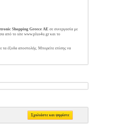
ctronic Shopping Greece ΑΕ
σε συνεργασία με
σα από το site www.plus4u.gr και το
τε τα έξοδα αποστολής. Μπορείτε επίσης να
Σχολιάστε και ψηφίστε