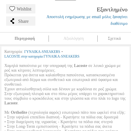
Εξαντλημένο
Wishlist
Αποστολή ενημέρωσης με email μόλις ξαναγίνει
Share
διαθέσιμο
Περιγραφή
Αξιολόγηση
Σχετικά
Κατηγορία:
•
ΓΥΝΑΙΚΑ-SNEAKERS
LACOSTE στην κατηγορία ΓΥΝΑΙΚΑ-SNEAKERS
Χαμηλά παπούτσια με την υπογραφή της
Lacoste
σε λευκό χρώμα με
ροζ και κίτρινες λεπτομέρειες.
Πρόκειται για άνετα και καλαίσθητα παπούτσια, κατασκευασμένα
εξωτερικά από δέρμα και συνθετικό και εσωτερικά από ύφασμα και
συνθετικό.
Έχουν αντιολισθητική σόλα και δένουν με κορδόνια σε ροζ χρώμα.
Στην εξωτερική πλευρά και στο πίσω μέρος υπάρχει το χαρακτηριστικό
τους σύμβολο ο κροκόδειλος και στην γλώσσα και στο πλάι το logo της
Lacoste
.
Με
Ortholite
(τεχνολογία αφρός) εσωτερικό πάτο που ωφελεί στα εξής:
• Στην υψηλού επιπέδου διαπνοή - Κρατήστε τα πόδια σας δροσερά
• Στην διαχείριση της υγρασίας - Κρατήστε τα πόδια σας στεγνά
• Στην Long-Term εμπιστοσύνη - Κρατήστε τα πόδια σας άνετα