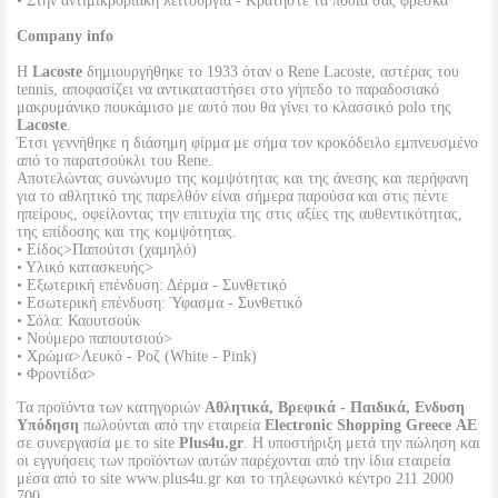
• Στην αντιμικροβιακή λειτουργία - Κρατήστε τα πόδια σας φρέσκα
Company info
Η
Lacoste
δημιουργήθηκε το 1933 όταν ο Rene Lacoste, αστέρας του
tennis, αποφασίζει να αντικαταστήσει στο γήπεδο το παραδοσιακό
μακρυμάνικο πουκάμισο με αυτό που θα γίνει το κλασσικό polo της
Lacoste
.
Έτσι γεννήθηκε η διάσημη φίρμα με σήμα τον κροκόδειλο εμπνευσμένο
από το παρατσούκλι του Rene.
Αποτελώντας συνώνυμο της κομψότητας και της άνεσης και περήφανη
για το αθλητικό της παρελθόν είναι σήμερα παρούσα και στις πέντε
ηπείρους, οφείλοντας την επιτυχία της στις αξίες της αυθεντικότητας,
της επίδοσης και της κομψότητας.
• Είδος>Παπούτσι (χαμηλό)
• Υλικό κατασκευής>
• Εξωτερική επένδυση: Δέρμα - Συνθετικό
• Εσωτερική επένδυση: Ύφασμα - Συνθετικό
• Σόλα: Καουτσούκ
• Νούμερο παπουτσιού>
• Χρώμα>Λευκό - Ροζ (White - Pink)
• Φροντίδα>
Τα προϊόντα των κατηγοριών
Αθλητικά, Βρεφικά - Παιδικά, Ενδυση
Υπόδηση
πωλούνται από την εταιρεία
Electronic Shopping Greece ΑΕ
σε συνεργασία με το site
Plus4u.gr
. Η υποστήριξη μετά την πώληση και
οι εγγυήσεις των προϊόντων αυτών παρέχονται από την ίδια εταιρεία
μέσα από το site www.plus4u.gr και το τηλεφωνικό κέντρο 211 2000
700.