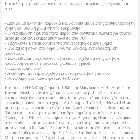
Η ανάλαφρη, μοντέρνα άνεση συνδυαζονται το φρέσκο, παιχνιδάρικο
στιλ.
• Δέσιμο με ελαστικά κορδόνια και λουράκι με velcro για ευκολοφόρετη
χρήση και βολική ρύθμιση της εφαρμογής
• Η νέα έκδοση διαθέτει πάνω μέρος από συνθετικό πλέγμα για άριστο
αερισμό και ανθεκτικές επιστρώσεις από PU
• Τεχνολογία Lateral control για σταθερότητα σε κάθε βήμα
• Ενδιάμεση σόλα από αφρό EVA για μαλακή, αντικραδασμική
προστασία
• Σόλα all-court τεχνολογίας Hybrasion+ σχεδιασμένη για άψογη
πρόσφυση σε κάθε επιφάνεια, για tennis ή padel
• Παιχνιδιάρικο στιλ
• Ανάλαφρο, μοντέρνο σχέδιο για άνεση και υψηλή απόδοση
• Κατάλληλο γαι παιδιά ηλικίας 4-10 ετών
Η εταιρεία
HEAD
ιδρύθηκε το 1950 στο Maryland των ΗΠΑ, από τον
Howard Head, αεροναυπηγό και φανατικό σκιέρ. Για 2 δεκαετίες
κατασκεύαζε αποκλειστικά προϊόντα σκι για αυτό και το λογότυπο της
εταιρείας παραπέμπει στο χειμερινό άθλημα. Το 1969, ο Howard Head
μετέφερε την εταιρεία στην Αυστριακή πόλη Kennelbach θέλοντας να
βρίσκεται στο κέντρο της outdoor δραστηριότητας, κάτω από τις
Αλπεις. Το 1970 οι πρωτοποριακές τεχνολογίες της Head επεκτάθηκαν
στο tennis, με την κατασκευή της 1ης ρακέτας με σκελετό αλουμινίου,
με την οποία ο θρυλικός Arthur Ashe, κέρδισε το Wimbledon το 1975.
Τις ακόλουθες δεκαετίες, θρύλοι όπως ο Guillermo Vilas και ο Thomas
Muster έπαιζαν και κέρδιζαν τίτλους με ρακέτες Head. Η ρακέτα από το