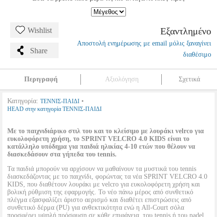
Εξαντλημένο
Wishlist
Αποστολή ενημέρωσης με email μόλις ξαναγίνει
Share
διαθέσιμο
Περιγραφή
Αξιολόγηση
Σχετικά
Κατηγορία:
•
ΤΕΝΝΙΣ-ΠΑΙΔΙ
HEAD στην κατηγορία ΤΕΝΝΙΣ-ΠΑΙΔΙ
Με το παιχνιδιάρικο στιλ του και το κλείσιμο με λουράκι velrco για
ευκολοφόρετη χρήση, το SPRINT VELCRO 4.0 KIDS είναι το
κατάλληλο υπόδημα για παιδιά ηλικίας 4-10 ετών που θέλουν να
διασκεδάσουν στα γήπεδα του tennis.
Τα παιδιά μπορούν να αρχίσουν να μαθαίνουν τα μυστικά του tennis
διασκεδάζοντας με το παιχνίδι, φορώντας τα νέα SPRINT VELCRO 4.0
KIDS, που διαθέτουν λουράκι με velcro για ευκολοφόρετη χρήση και
βολική ρύθμιση της εφαρμογής. Το νέο πάνω μέρος από συνθετικό
πλέγμα εξασφαλίζει άριστο αερισμό και διαθέτει επιστρώσεις από
συνθετικό δέρμα (PU) για ανθεκτικότητα ενώ η All-Court σόλα
προσφέρει υψηλή πρόσφυση σε κάθε επιφάνεια, του tennis ή του padel.