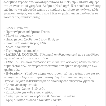
αλουμίνιο πέρασε στο καινοτόμο τιτάνιο το 1998, πριν φτάσει σήμερα
στο επαναστατικό γραφένιο. Ακόμα η Head σχεδιάζει προϊόντα ένδυσης,
υπόδησης και αξεσουάρ tennis με κυρίαρχο κριτήριο τις ανάγκες κάθε
γυναίκας, άνδρας και παιδιού που θέλει να μάθει και να απολαύσει το
παιχνίδι της αντισφαίρισης.
• Είδος>Παπούτσι
• Προτεινόμενα αθλήματα>Tennis
• Υλικό κατασκευής>
• Πάνω μέρος: Συνθετικό δέρμα & δίχτυ
• Ενδιάμεση σόλα: Αφρός EVA
• Σόλα: Καουτσούκ
• Τεχνολογία κατασκευής>
•
LATERAL CONTROL
: Πλευρικά σταθεροποιητικά που εμποδίζουν
την αναδίπλωση του παπουτσιού.
•
EVA
: To EVA είναι ανάλαφρο και εύκαμπτο αφρώδες υλικό το οποίο
συμπιέζεται πολύ γρήγορα επιτρέποντας την άμεση απορρόφηση των
κραδασμών.
•
Hybrasion+
: Υβριδικό μίγμα καουτσούκ, ειδικά σχεδιασμένο για τις
περιοχές που δέχονται μεγάλη πίεση στη σόλα ενός υποδήματος.
Παρέχει μεγάλη ανθεκτικότητα σε οποιαδήποτε επιφάνεια γηπέδου.
• Λοιπά χαρακτηριστικά>
• Για παιδιά ηλικίας 4-10 ετών
• Κατάλληλο για κάθε είδος γηπέδου
• Δέσιμο με ελαστικά κορδόνια & λουράκι με velcro
• Χρώμα>Μπλε σκούρο / Κόκκινο / Λευκό