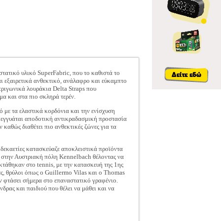
τατικό υλικό SuperFabric, που το καθιστά το
αι εξαιρετικά ανθεκτικό, ανάλαφρο και εύκαμπτο
 τριγωνικά λουράκια Delta Straps που
α και στα πιο σκληρά τερέν.
 με τα ελαστικά κορδόνια και την ενίσχυση
ι εγγυάται αποδοτική αντικραδασμική προστασία
 καθώς διαθέτει πιο ανθεκτικές ζώνες για τα
δεκαετίες κατασκεύαζε αποκλειστικά προϊόντα
ία στην Αυστριακή πόλη Kennelbach θέλοντας να
κτάθηκαν στο tennis, με την κατασκευή της 1ης
ες, θρύλοι όπως ο Guillermo Vilas και ο Thomas
ιν φτάσει σήμερα στο επαναστατικό γραφένιο.
δρας και παιδιού που θέλει να μάθει και να