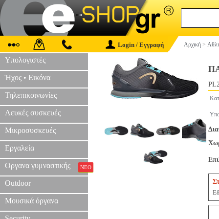
Login / Εγγραφή
Αρχική
>
Αθλη
Υπολογιστές
ΠΑ
Ήχος • Εικόνα
PL2
Τηλεπικοινωνίες
Κατ
Λευκές συσκευές
Υπο
Δια
Μικροσυσκευές
Χωρ
Εργαλεία
Επ
Οργανα γυμναστικής
ΝΕΟ
Σ
Outdoor
Εδ
Μουσικά όργανα
Security