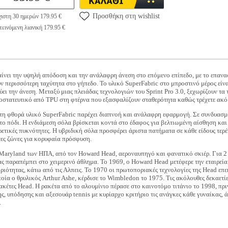
Προσθήκη στη wishlist
ιστη 30 ημερών 179.95 €
εινόμενη λιανική 179.95 €
αίνει την υψηλή απόδοση και την ανάλαφρη άνεση στο επόμενο επίπεδο, με το επανασ
υν περισσότερη ταχύτητα στο γήπεδο. Το υλικό SuperFabric στο μπροστινό μέρος είν
ύει την άνεση. Μεταξύ μιας πλειάδας τεχνολογιών του Sprint Pro 3.0, ξεχωρίζουν τα
οστατευτικό από TPU στη φτέρνα που εξασφαλίζουν σταθερότητα καθώς τρέχετε ακόμ
στη φθορά υλικό SuperFabric παρέχει διαπνοή και ανάλαφρη εφαρμογή. Σε συνδυασμό
το πόδι. Η ενδιάμεση σόλα βρίσκεται κοντά στο έδαφος για βελτιωμένη αίσθηση κα
τικές πυκνότητες. Η υβριδική σόλα προσφέρει άριστα πατήματα σε κάθε είδους τερέν
νες ζώνες για κορυφαία πρόσφυση.
Maryland των ΗΠΑ, από τον Howard Head, αεροναυπηγό και φανατικό σκιέρ. Για 2 
είας παραπέμπει στο χειμερινό άθλημα. Το 1969, ο Howard Head μετέφερε την εταιρε
ριότητας, κάτω από τις Αλπεις. Το 1970 οι πρωτοποριακές τεχνολογίες της Head επε
ποία ο θρυλικός Arthur Ashe, κέρδισε το Wimbledon το 1975. Τις ακόλουθες δεκαετί
ρακέτες Head. Η ρακέτα από το αλουμίνιο πέρασε στο καινοτόμο τιτάνιο το 1998, πρ
, υπόδησης και αξεσουάρ tennis με κυρίαρχο κριτήριο τις ανάγκες κάθε γυναίκας, άν
.