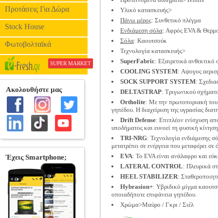
Προτάσεις Για Δώρα
Υλικό κατασκευής>
Πάνω μέρος
: Συνθετικό πλέγμα
Stock House
Ενδιάμεση σόλα
: Αφρός EVA & Θερμ
Σόλα
: Καουτσούκ
Φωτοβολταϊκά
Τεχνολογία κατασκευής>
SuperFabric
: Εξαιρετικά ανθεκτικό
SUPER MARKET
COOLING SYSTEM
: Αψογος αερισ
SOCK SUPPORT SYSTEM
: Σχεδια
DELTASTRAP
: Τριγωνικού σχήματ
Ortholite
: Με την πρωτοποριακή του 
γηπέδου. Η διαχείριση της υγρασίας διατ
Drift Defense
: Επιπλέον ενίσχυση απ
υποδήματος και ευνοεί τη φυσική κίνηση
TRI-NRG
: Τεχνολογία ενδιάμεσης σ
μετατρέπει σε ενέργεια που μεταφέρει σε 
EVA
: To EVA είναι ανάλαφρο και εύ
LATERAL CONTROL
: Πλευρικά σ
HEEL STABILIZER
: Σταθεροποιητ
Hybrasion+
: Υβριδικό μίγμα καουτσ
οποιαδήποτε επιφάνεια γηπέδου.
Χρώμα>Μαύρο / Γκρι / Σιέλ