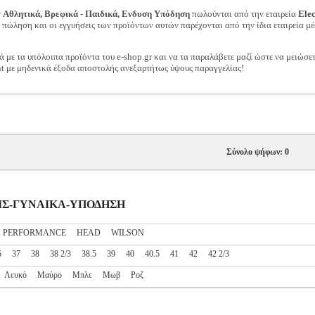
ν
Αθλητικά, Βρεφικά - Παιδικά, Ενδυση Υπόδηση
πωλούνται από την εταιρεία
Ele
ν πώληση και οι εγγυήσεις των προϊόντων αυτών παρέχονται από την ίδια εταιρεία μέ
ά με τα υπόλοιπα προϊόντα του e-shop.gr και να τα παραλάβετε μαζί ώστε να μειώσε
t με μηδενικά έξοδα αποστολής ανεξαρτήτως ύψους παραγγελίας!
Σύνολο ψήφων: 0
ΝΝΙΣ-ΓΥΝΑΙΚΑ-ΥΠΟΔΗΣΗ
S PERFORMANCE
HEAD
WILSON
5
37
38
38 2/3
38.5
39
40
40.5
41
42
42 2/3
Λευκό
Μαύρο
Μπλε
Μωβ
Ροζ