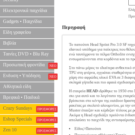
Ελάχ
Ηλεκτρονικά παιχνίδια
Προτ
Gadgets • Παιχνίδια
Περιγραφή
Είδη γραφείου
Βιβλία
Το παπούτσι Head Sprint Pro 3.0 SF πηγ
ιδανικό υπόδημα για παίκτριες που θέλο
Ταινίες DVD • Blu Ray
ενώ ταυτόχρονα το πέλμα Ortholite ενισχ
ενσωματώνονται στα κορδόνια και το πρ
Προσωπική φροντίδα
ΝΕΟ
Στο πάνω μέρος το ιδιαίτερα ανθεκτικό 
TPU στη φτέρνα, εγγυάται σταθερότητα σ
Ενδυση • Υπόδηση
ΝΕΟ
χάρη στο αφρώδες υλικό EVA σε 3 διαφορε
σκληρά γήπεδα και πιο αραιά σχεδιασμέ
Αθλητικά είδη
Η εταιρεία
HEAD
ιδρύθηκε το 1950 στο 
σκι για αυτό και το λογότυπο της εταιρ
Βρεφικά • Παιδικά
βρίσκεται στο κέντρο της outdoor δραστη
ρακέτας με σκελετό αλουμινίου, με την ο
Crazy Sundays
ΠΡΟΣΦΟΡΕΣ
Muster έπαιζαν και κέρδιζαν τίτλους με 
Ακόμα η Head σχεδιάζει προϊόντα ένδυσης
Eshop Specials
απολαύσει το παιχνίδι της αντισφαίρισης
ΠΡΟΣΦΟΡΕΣ
Είδος>Παπούτσι
Zen 10
ΠΡΟΣΦΟΡΕΣ
Προτεινόμενα αθλήματα>Tennis