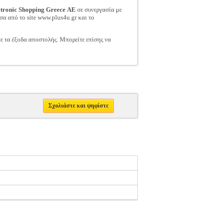
ctronic Shopping Greece ΑΕ
σε συνεργασία με
σα από το site www.plus4u.gr και το
τε τα έξοδα αποστολής. Μπορείτε επίσης να
Σχολιάστε και ψηφίστε