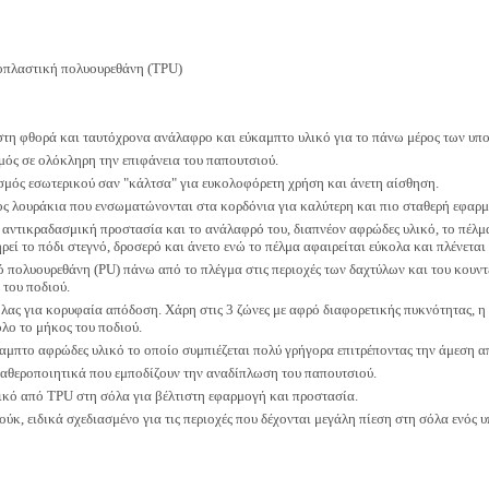
οπλαστική πολυουρεθάνη (TPU)
 στη φθορά και ταυτόχρονα ανάλαφρο και εύκαμπτο υλικό για το πάνω μέρος των υπ
μός σε ολόκληρη την επιφάνεια του παπουτσιού.
σμός εσωτερικού σαν "κάλτσα" για ευκολοφόρετη χρήση και άνετη αίσθηση.
ος λουράκια που ενσωματώνονται στα κορδόνια για καλύτερη και πιο σταθερή εφαρμ
αντικραδασμική προστασία και το ανάλαφρό του, διαπνέον αφρώδες υλικό, το πέλμα O
ηρεί το πόδι στεγνό, δροσερό και άνετο ενώ το πέλμα αφαιρείται εύκολα και πλένεται
ό πολυουρεθάνη (PU) πάνω από το πλέγμα στις περιοχές των δαχτύλων και του κουντε
 του ποδιού.
όλας για κορυφαία απόδοση. Χάρη στις 3 ζώνες με αφρό διαφορετικής πυκνότητας, 
όλο το μήκος του ποδιού.
καμπτο αφρώδες υλικό το οποίο συμπιέζεται πολύ γρήγορα επιτρέποντας την άμεση
ταθεροποιητικά που εμποδίζουν την αναδίπλωση του παπουτσιού.
ικό από TPU στη σόλα για βέλτιστη εφαρμογή και προστασία.
ούκ, ειδικά σχεδιασμένο για τις περιοχές που δέχονται μεγάλη πίεση στη σόλα ενός