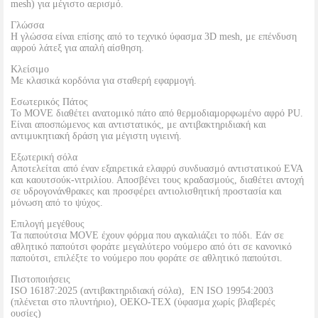
mesh) για μέγιστο αερισμό.
Γλώσσα
Η γλώσσα είναι επίσης από το τεχνικό ύφασμα 3D mesh, με επένδυση
αφρού λάτεξ για απαλή αίσθηση.
Κλείσιμο
Με κλασικά κορδόνια για σταθερή εφαρμογή.
Εσωτερικός Πάτος
Το MOVE διαθέτει ανατομικό πάτο από θερμοδιαμορφωμένο αφρό PU.
Είναι αποσπώμενος και αντιστατικός, με αντιβακτηριδιακή και
αντιμυκητιακή δράση για μέγιστη υγιεινή.
Εξωτερική σόλα
Αποτελείται από έναν εξαιρετικά ελαφρύ συνδυασμό αντιστατικού EVA
και καουτσούκ-νιτριλίου. Αποσβένει τους κραδασμούς, διαθέτει αντοχή
σε υδρογονάνθρακες και προσφέρει αντιολισθητική προστασία και
μόνωση από το ψύχος.
Επιλογή μεγέθους
Τα παπούτσια MOVE έχουν φόρμα που αγκαλιάζει το πόδι. Εάν σε
αθλητικό παπούτσι φοράτε μεγαλύτερο νούμερο από ότι σε κανονικό
παπούτσι, επιλέξτε το νούμερο που φοράτε σε αθλητικό παπούτσι.
Πιστοποιήσεις
ISO 16187:2025 (αντιβακτηριδιακή σόλα), EN ISO 19954:2003
(πλένεται στο πλυντήριο), OEKO-TEX (ύφασμα χωρίς βλαβερές
ουσίες)