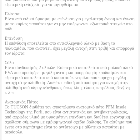
εξωτερική ενίσχυση για να μην φθείρεται.
Γλώσσα
Είναι από ειδικό ύφασμα, με επένδυση για μεγαλύτερη άνεση και ένωση
με το κυρίως παπούτσι για να μην εισέρχονται εξωτερικά στοιχεία στο
πόδι.
Επένδυση
Η επένδυση αποτελείται από αντιαλλεργικό υλικό με βάση το
πολυαμίδιο, που αναπνέει, έχει μεγάλη αντοχή στην τριβή και απορροφά
τον ιδρώτα.
Σόλα
Είναι συνδυασμός 2 υλικών. Εσωτερικά αποτελείται από μαλακό υλικό
EVA που προσφέρει μεγάλη άνεση και απορρόφηση κραδασμών και
εξωτερικά αποτελείται από καουτσούκ-νιτρίλιο που παρέχει μεγάλη
αντοχή στην ολίσθηση. Διαθέτει ειδική πιστοποίηση για αντοχή στην
ολίσθηση από υδρογονάνθρακες όπως λίπη, έλαια, πετρέλαιο, βενζίνη
κ.λ.π.
Ανατομικός Πάτος
Το TUCSON διαθέτει τον αποσπώμενο ανατομικό πάτο PFM Insole
Technology της Forli, που είναι αντιστατικός και αντιβακτηριδιακός,
από αφρώδες υλικό με υφασμάτινη επένδυση και διαθέτει εργονομική
σχεδίαση σύμφωνα με εμβιομηχανικά σχέδια βάδισης. Το αίσθημα που
έχετε στο περπάτημα είναι το αντίστοιχο με αθλητικό παπούτσι με
αερόσολα.