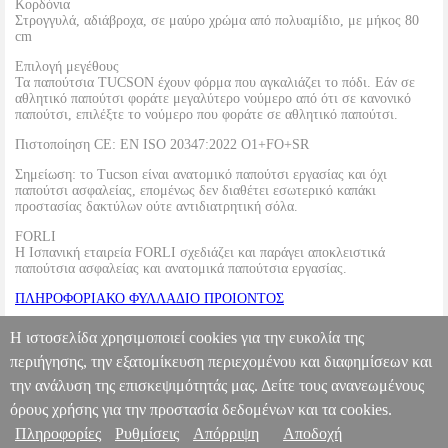
Κορδόνια
Στρογγυλά, αδιάβροχα, σε μαύρο χρώμα από πολυαμίδιο, με μήκος 80
cm
Επιλογή μεγέθους
Τα παπούτσια TUCSON έχουν φόρμα που αγκαλιάζει το πόδι. Εάν σε
αθλητικό παπούτσι φοράτε μεγαλύτερο νούμερο από ότι σε κανονικό
παπούτσι, επιλέξτε το νούμερο που φοράτε σε αθλητικό παπούτσι.
Πιστοποίηση CE: EN ISO 20347:2022 O1+FO+SR
Σημείωση: το Tucson είναι ανατομικό παπούτσι εργασίας και όχι
παπούτσι ασφαλείας, επομένως δεν διαθέτει εσωτερικό καπάκι
προστασίας δακτύλων ούτε αντιδιατρητική σόλα.
FORLI
Η Ισπανική εταιρεία FORLI σχεδιάζει και παράγει αποκλειστικά
παπούτσια ασφαλείας και ανατομικά παπούτσια εργασίας.
ΠΛΗΡΟΦΟΡΙΑΚΟ ΦΥΛΛΑΔΙΟ ΠΡΟΙΟΝΤΟΣ
ΠΡΟΔΙΑΓΡΑΦΕΣ ΓΙΑ ΠΑΠΟΥΤΣΙΑ ΑΣΦΑΛΕΙΑΣ και ΠΑΠΟΥΤΣΙΑ
Η ιστοσελίδα χρησιμοποιεί cookies για την ευκολία της
ΕΡΓΑΣΙΑΣ
περιήγησης, την εξατομίκευση περιεχομένου και διαφημίσεων και
την ανάλυση της επισκεψιμότητάς μας. Δείτε τους ανανεωμένους
ΠΑΠΟΥΤΣΙ ΕΡΓΑΣΙΑΣ FORLI TUCSON O1 FO SR ΜΑΥΡΟ NO.
42
TLS.440421
TLS.440421
FORLI
FORLI
ΠΡΟΣΤΑΤΕΥΤΙΚΑ
όρους χρήσης για την προστασία δεδομένων και τα cookies.
Κατηγορία: ΠΡΟΣΤΑΤΕΥΤΙΚΑ •FORLI στην κατηγορία
Πληροφορίες
Ρυθμίσεις
Απόρριψη
Αποδοχή
Πληροφορίες & Υπηρεσίες >
ΠΡΟΣΤΑΤΕΥΤΙΚΑ Το TUCSON είναι ανατομικό παπούτσι