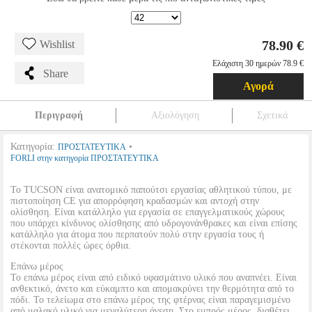
78.90 €
Wishlist
Ελάχιστη 30 ημερών 78.9 €
Share
Αγορά
Περιγραφή
Αξιολόγηση
Σχετικά
Κατηγορία:
•
ΠΡΟΣΤΑΤΕΥΤΙΚΑ
FORLI στην κατηγορία ΠΡΟΣΤΑΤΕΥΤΙΚΑ
Το TUCSON είναι ανατομικό παπούτσι εργασίας αθλητικού τύπου, με
πιστοποίηση CE για απορρόφηση κραδασμών και αντοχή στην
ολίσθηση. Είναι κατάλληλο για εργασία σε επαγγελματικούς χώρους
που υπάρχει κίνδυνος ολίσθησης από υδρογονάνθρακες και είναι επίσης
κατάλληλο για άτομα που περπατούν πολύ στην εργασία τους ή
στέκονται πολλές ώρες όρθια.
Επάνω μέρος
Το επάνω μέρος είναι από ειδικό υφασμάτινο υλικό που αναπνέει. Είναι
ανθεκτικό, άνετο και εύκαμπτο και απομακρύνει την θερμότητα από το
πόδι. Το τελείωμα στο επάνω μέρος της φτέρνας είναι παραγεμισμένο
από μαλακό υλικό για μεγαλύτερη άνεση. Στο εμπρός μέρος, διαθέτει