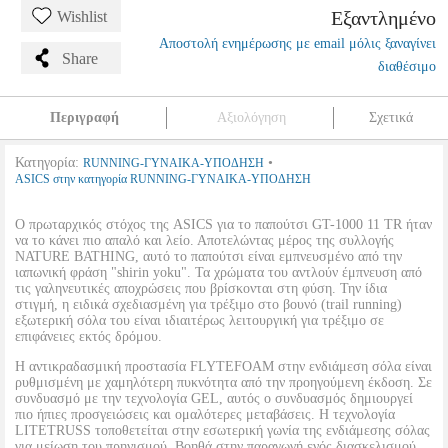
Εξαντλημένο
Wishlist
Αποστολή ενημέρωσης με email μόλις ξαναγίνει
Share
διαθέσιμο
Περιγραφή
Αξιολόγηση
Σχετικά
Κατηγορία:
•
RUNNING-ΓΥΝΑΙΚΑ-ΥΠΟΔΗΣΗ
ASICS στην κατηγορία RUNNING-ΓΥΝΑΙΚΑ-ΥΠΟΔΗΣΗ
Ο πρωταρχικός στόχος της ASICS για το παπούτσι GT-1000 11 TR ήταν
να το κάνει πιο απαλό και λείο. Αποτελώντας μέρος της συλλογής
NATURE BATHING, αυτό το παπούτσι είναι εμπνευσμένο από την
ιαπωνική φράση "shirin yoku". Τα χρώματα του αντλούν έμπνευση από
τις γαληνευτικές αποχρώσεις που βρίσκονται στη φύση. Την ίδια
στιγμή, η ειδικά σχεδιασμένη για τρέξιμο στο βουνό (trail running)
εξωτερική σόλα του είναι ιδιαιτέρως λειτουργική για τρέξιμο σε
επιφάνειες εκτός δρόμου.
Η αντικραδασμική προστασία FLYTEFOAM στην ενδιάμεση σόλα είναι
ρυθμισμένη με χαμηλότερη πυκνότητα από την προηγούμενη έκδοση. Σε
συνδυασμό με την τεχνολογία GEL, αυτός ο συνδυασμός δημιουργεί
πιο ήπιες προσγειώσεις και ομαλότερες μεταβάσεις. Η τεχνολογία
LITETRUSS τοποθετείται στην εσωτερική γωνία της ενδιάμεσης σόλας
για μείωση του πρηνισμού. Βοηθά στην παραγωγή ενός διασκελισμού