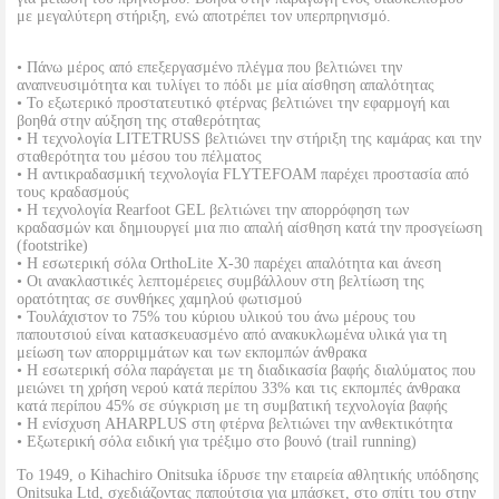
με μεγαλύτερη στήριξη, ενώ αποτρέπει τον υπερπρηνισμό.
• Πάνω μέρος από επεξεργασμένο πλέγμα που βελτιώνει την
αναπνευσιμότητα και τυλίγει το πόδι με μία αίσθηση απαλότητας
• Το εξωτερικό προστατευτικό φτέρνας βελτιώνει την εφαρμογή και
βοηθά στην αύξηση της σταθερότητας
• Η τεχνολογία LITETRUSS βελτιώνει την στήριξη της καμάρας και την
σταθερότητα του μέσου του πέλματος
• Η αντικραδασμική τεχνολογία FLYTEFOAM παρέχει προστασία από
τους κραδασμούς
• Η τεχνολογία Rearfoot GEL βελτιώνει την απορρόφηση των
κραδασμών και δημιουργεί μια πιο απαλή αίσθηση κατά την προσγείωση
(footstrike)
• Η εσωτερική σόλα OrthoLite X-30 παρέχει απαλότητα και άνεση
• Οι ανακλαστικές λεπτομέρειες συμβάλλουν στη βελτίωση της
ορατότητας σε συνθήκες χαμηλού φωτισμού
• Τουλάχιστον το 75% του κύριου υλικού του άνω μέρους του
παπουτσιού είναι κατασκευασμένο από ανακυκλωμένα υλικά για τη
μείωση των απορριμμάτων και των εκπομπών άνθρακα
• Η εσωτερική σόλα παράγεται με τη διαδικασία βαφής διαλύματος που
μειώνει τη χρήση νερού κατά περίπου 33% και τις εκπομπές άνθρακα
κατά περίπου 45% σε σύγκριση με τη συμβατική τεχνολογία βαφής
• Η ενίσχυση AHARPLUS στη φτέρνα βελτιώνει την ανθεκτικότητα
• Εξωτερική σόλα ειδική για τρέξιμο στο βουνό (trail running)
Το 1949, ο Kihachiro Onitsuka ίδρυσε την εταιρεία αθλητικής υπόδησης
Onitsuka Ltd, σχεδιάζοντας παπούτσια για μπάσκετ, στο σπίτι του στην