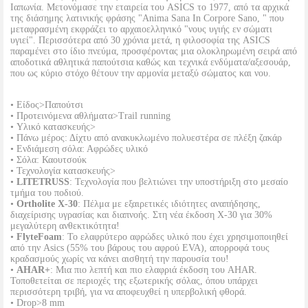
Ιαπωνία. Μετονόμασε την εταιρεία του ASICS το 1977, από τα αρχικά
της διάσημης λατινικής φράσης "Anima Sana In Corpore Sano, " που
μεταφρασμένη εκφράζει το αρχαιοελληνικό "νους υγιής εν σώματι
υγιεί". Περισσότερα από 30 χρόνια μετά, η φιλοσοφία της ASICS
παραμένει στο ίδιο πνεύμα, προσφέροντας μια ολοκληρωμένη σειρά από
αποδοτικά αθλητικά παπούτσια καθώς και τεχνικά ενδύματα/αξεσουάρ,
που ως κύριο στόχο θέτουν την αρμονία μεταξύ σώματος και νου.
• Είδος>Παπούτσι
• Προτεινόμενα αθλήματα>Trail running
• Υλικό κατασκευής>
• Πάνω μέρος: Δίχτυ από ανακυκλωμένο πολυεστέρα σε πλέξη ζακάρ
• Ενδιάμεση σόλα: Αφρώδες υλικό
• Σόλα: Καουτσούκ
• Τεχνολογία κατασκευής>
•
LITETRUSS
: Τεχνολογία που βελτιώνει την υποστήριξη στο μεσαίο
τμήμα του ποδιού.
•
Ortholite Χ-30
: Πέλμα με εξαιρετικές ιδιότητες αναπήδησης,
διαχείρισης υγρασίας και διαπνοής. Στη νέα έκδοση X-30 για 30%
μεγαλύτερη ανθεκτικότητα!
•
FlyteFoam
: Το ελαφρύτερο αφρώδες υλικό που έχει χρησιμοποιηθεί
από την Asics (55% του βάρους του αφρού EVA), απορροφά τους
κραδασμούς χωρίς να κάνει αισθητή την παρουσία του!
•
AHAR+
: Μια πιο λεπτή και πιο ελαφριά έκδοση του AHAR.
Τοποθετείται σε περιοχές της εξωτερικής σόλας, όπου υπάρχει
περισσότερη τριβή, για να αποφευχθεί η υπερβολική φθορά.
• Drop>8 mm