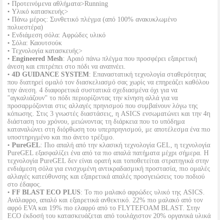
• Προτεινόμενα αθλήματα>Running
• Υλικό κατασκευής>
• Πάνω μέρος: Συνθετικό πλέγμα (από 100% ανακυκλωμένο
πολυεστέρα)
• Ενδιάμεση σόλα: Αφρώδες υλικό
• Σόλα: Καουτσούκ
• Τεχνολογία κατασκευής>
•
Engineered Mesh
: Αραιό πάνω πλέγμα που προσφέρει εξαιρετική
άνεση και επιτρέπει στο πόδι να αναπνέει.
•
4D GUIDANCE SYSTEM
: Επαναστατική τεχνολογία σταθερότητας
που διατηρεί ομαλό τον διασκελιασμό σας χωρίς να επηρεάζει καθόλου
την άνεση. 4 διαφορετικά συστατικά σχεδιασμένα όχι για να
"αγκαλιάζουν" το πόδι περιορίζοντας την κίνηση αλλά για να
προσαρμόζονται στις αλλαγές πρηνισμού που συμβαίνουν λόγω της
κόπωσης. Στις 3 γνωστές διαστάσεις, η ASICS ενσωματώνει και την 4η
διάσταση του χρόνου, μειώνοντας τη διάρκεια που το υπόδημα
καταναλώνει στη διόρθωση του υπερπρηνισμού, με αποτέλεσμα ένα πιο
υποστηριγμένο και πιο άνετο τρέξιμο.
•
PureGEL
: Πιο απαλή από την κλασική τεχνολογία GEL, η τεχνολογία
PureGEL εξασφαλίζει ένα από τα πιο απαλά πατήματα μέχρι σήμερα. Η
τεχνολογία PureGEL δεν είναι ορατή και τοποθετείται στρατηγικά στην
ενδιάμεση σόλα για ενισχυμένη αντικραδασμική προστασία, πιο ομαλές
αλλαγές κατεύθυνσης και εξαιρετικά απαλές προσγειώσεις του ποδιού
στο έδαφος.
•
FF BLAST ECO PLUS
: Το πιο μαλακό αφρώδες υλικό της ASICS.
Ανάλαφρο, απαλό και εξαιρετικά ανθεκτικό. 22% πιο μαλακό από τον
αφρό EVA και 19% πιο ελαφρύ από το FLYTEFOAM BLAST. Στην
ECO έκδοσή του κατασκευάζεται από τουλάχιστον 20% οργανικά υλικά