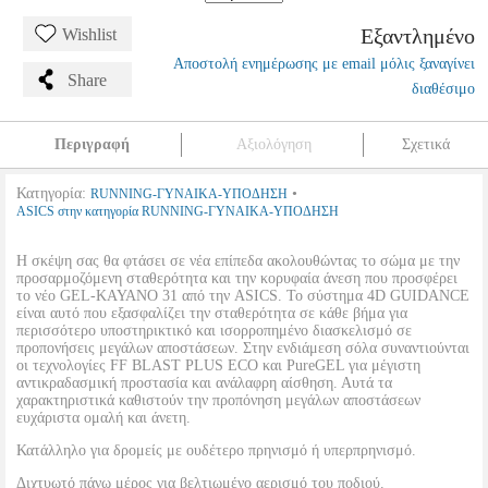
Εξαντλημένο
Wishlist
Αποστολή ενημέρωσης με email μόλις ξαναγίνει
Share
διαθέσιμο
Περιγραφή
Αξιολόγηση
Σχετικά
Κατηγορία:
•
RUNNING-ΓΥΝΑΙΚΑ-ΥΠΟΔΗΣΗ
ASICS στην κατηγορία RUNNING-ΓΥΝΑΙΚΑ-ΥΠΟΔΗΣΗ
Η σκέψη σας θα φτάσει σε νέα επίπεδα ακολουθώντας το σώμα με την
προσαρμοζόμενη σταθερότητα και την κορυφαία άνεση που προσφέρει
το νέο GEL-KAYANO 31 από την ASICS. Το σύστημα 4D GUIDANCE
είναι αυτό που εξασφαλίζει την σταθερότητα σε κάθε βήμα για
περισσότερο υποστηρικτικό και ισορροπημένο διασκελισμό σε
προπονήσεις μεγάλων αποστάσεων. Στην ενδιάμεση σόλα συναντιούνται
οι τεχνολογίες FF BLAST PLUS ECO και PureGEL για μέγιστη
αντικραδασμική προστασία και ανάλαφρη αίσθηση. Αυτά τα
χαρακτηριστικά καθιστούν την προπόνηση μεγάλων αποστάσεων
ευχάριστα ομαλή και άνετη.
Κατάλληλο για δρομείς με ουδέτερο πρηνισμό ή υπερπρηνισμό.
Διχτυωτό πάνω μέρος για βελτιωμένο αερισμό του ποδιού.