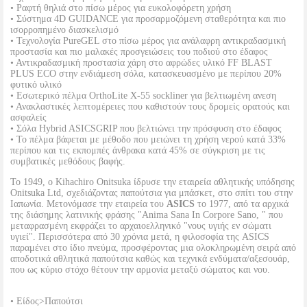
• Ραφτή θηλιά στο πίσω μέρος για ευκολοφόρετη χρήση
• Σύστημα 4D GUIDANCE για προσαρμοζόμενη σταθερότητα και πιο
ισορροπημένο διασκελισμό
• Τεχνολογία PureGEL στο πίσω μέρος για ανάλαφρη αντικραδασμική
προστασία και πιο μαλακές προσγειώσεις του ποδιού στο έδαφος
• Αντικραδασμική προστασία χάρη στο αφρώδες υλικό FF BLAST
PLUS ECO στην ενδιάμεση σόλα, κατασκευασμένο με περίπου 20%
φυτικό υλικό
• Εσωτερικό πέλμα OrthoLite X-55 sockliner για βελτιωμένη ανεση
• Ανακλαστικές λεπτομέρειες που καθιστούν τους δρομείς ορατούς και
ασφαλείς
• Σόλα Hybrid ASICSGRIP που βελτιώνει την πρόσφυση στο έδαφος
• Το πέλμα βάφεται με μέθοδο που μειώνει τη χρήση νερού κατά 33%
περίπου και τις εκπομπές άνθρακα κατά 45% σε σύγκριση με τις
συμβατικές μεθόδους βαφής.
Το 1949, ο Kihachiro Onitsuka ίδρυσε την εταιρεία αθλητικής υπόδησης
Onitsuka Ltd, σχεδιάζοντας παπούτσια για μπάσκετ, στο σπίτι του στην
Ιαπωνία. Μετονόμασε την εταιρεία του
ASICS
το 1977, από τα αρχικά
της διάσημης λατινικής φράσης "Anima Sana In Corpore Sano, " που
μεταφρασμένη εκφράζει το αρχαιοελληνικό "νους υγιής εν σώματι
υγιεί". Περισσότερα από 30 χρόνια μετά, η φιλοσοφία της ASICS
παραμένει στο ίδιο πνεύμα, προσφέροντας μια ολοκληρωμένη σειρά από
αποδοτικά αθλητικά παπούτσια καθώς και τεχνικά ενδύματα/αξεσουάρ,
που ως κύριο στόχο θέτουν την αρμονία μεταξύ σώματος και νου.
• Είδος>Παπούτσι