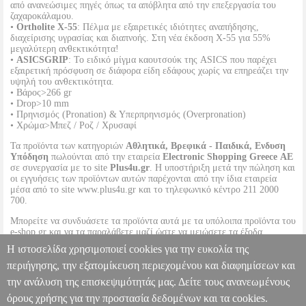
από ανανεώσιμες πηγές όπως τα απόβλητα από την επεξεργασία του
ζαχαροκάλαμου.
•
Ortholite Χ-55
: Πέλμα με εξαιρετικές ιδιότητες αναπήδησης,
διαχείρισης υγρασίας και διαπνοής. Στη νέα έκδοση X-55 για 55%
μεγαλύτερη ανθεκτικότητα!
•
ASICSGRIP
: Το ειδικό μίγμα καουτσούκ της ASICS που παρέχει
εξαιρετική πρόσφυση σε διάφορα είδη εδάφους χωρίς να επηρεάζει την
υψηλή του ανθεκτικότητα.
• Βάρος>266 gr
• Drop>10 mm
• Πρηνισμός (Pronation) & Υπερπρηνισμός (Overpronation)
• Χρώμα>Μπεζ / Ροζ / Χρυσαφί
Τα προϊόντα των κατηγοριών
Αθλητικά, Βρεφικά - Παιδικά, Ενδυση
Υπόδηση
πωλούνται από την εταιρεία
Electronic Shopping Greece ΑΕ
σε συνεργασία με το site
Plus4u.gr
. Η υποστήριξη μετά την πώληση και
οι εγγυήσεις των προϊόντων αυτών παρέχονται από την ίδια εταιρεία
μέσα από το site www.plus4u.gr και το τηλεφωνικό κέντρο 211 2000
700.
Μπορείτε να συνδυάσετε τα προϊόντα αυτά με τα υπόλοιπα προϊόντα του
e-shop.gr και να τα παραλάβετε μαζί ώστε να μειώσετε τα έξοδα
αποστολής. Μπορείτε επίσης να παραλάβετε από οποιοδήποτε eshop
Η ιστοσελίδα χρησιμοποιεί cookies για την ευκολία της
point με μηδενικά έξοδα αποστολής ανεξαρτήτως ύψους παραγγελίας!
περιήγησης, την εξατομίκευση περιεχομένου και διαφημίσεων και
την ανάλυση της επισκεψιμότητάς μας. Δείτε τους ανανεωμένους
ΠΑΠΟΥΤΣΙ ASICS GEL-KAYANO 31 ΜΠΕΖ/ΡΟΖ (USA:7,
EU:38)
PL2.138157676
PL2.138157676
ASICS
ASICS
RUNNING-
όρους χρήσης για την προστασία δεδομένων και τα cookies.