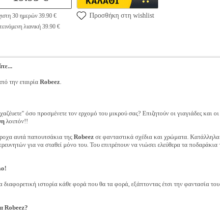
Προσθήκη στη wishlist
ιστη 30 ημερών 39.90 €
εινόμενη λιανική 39.90 €
τε...
πό την εταιρία
Robeez
.
χαζέυετε" όσο προσμένετε τον ερχομό του μικρού σας? Επιζητούν οι γιαγιάδες και ο
ψη
λοιπόν!!
έροχα αυτά παπουτσάκια της
Robeez
σε φανταστικά σχέδια και χρώματα. Κατάλληλ
ευνητών για να σταθεί μόνο του. Του επιτρέπουν να νιώσει ελεύθερα τα ποδαράκια τ
λο!
α διαφορετική ιστορία κάθε φορά που θα τα φορά, εξάπτοντας έτσι την φαντασία του κ
ια Robeez?