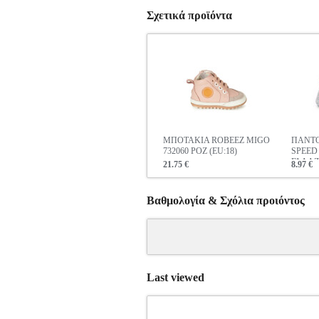
Σχετικά προϊόντα
ΜΠΟΤΑΚΙΑ ROBEEZ MIGO
ΠΑΝΤΟ
732060 ΡΟΖ (EU:18)
SPEED 
ΓΑΛΑΖ
21.75 €
8.97 €
Βαθμολογία & Σχόλια προιόντος
Last viewed