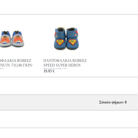
ΦΛΑΚΙΑ ROBEEZ
ΠΑΝΤΟΦΛΑΚΙΑ ROBEEZ
NUTS 731240 ΓΚΡΙ/
SPEED SUPER HEROS
ΙΟ
731990 ΜΠΛΕ
19.95 €
Σύνολο ψήφων: 0