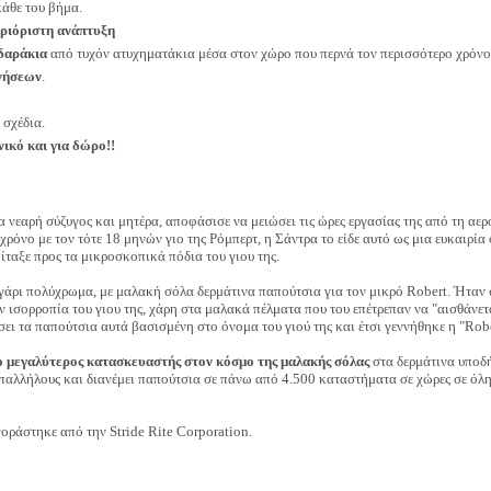
κάθε του βήμα.
εριόριστη ανάπτυξη
δαράκια
από τυχόν ατυχηματάκια μέσα στον χώρο που περνά τον περισσότερο χρόνο 
ινήσεων
.
 σχέδια.
νικό και για δώρο!!
ια νεαρή σύζυγος και μητέρα, αποφάσισε να μειώσει τις ώρες εργασίας της από τη αε
 χρόνο με τον τότε 18 μηνών γιο της Ρόμπερτ, η Σάντρα το είδε αυτό ως μια ευκαιρί
οίταξε προς τα μικροσκοπικά πόδια του γιου της.
γάρι πολύχρωμα, με μαλακή σόλα δερμάτινα παπούτσια για τον μικρό Robert. Ήταν 
 ισορροπία του γιου της, χάρη στα μαλακά πέλματα που του επέτρεπαν να "αισθάνε
ι τα παπούτσια αυτά βασισμένη στο όνομα του γιού της και έτσι γεννήθηκε η "Rob
ο μεγαλύτερος κατασκευαστής στον κόσμο της μαλακής σόλας
στα δερμάτινα υπο
παλλήλους και διανέμει παπούτσια σε πάνω από 4.500 καταστήματα σε χώρες σε όλη
οράστηκε από την Stride Rite Corporation.