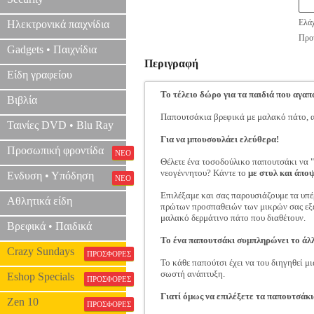
Ελάχ
Ηλεκτρονικά παιχνίδια
Προτ
Gadgets • Παιχνίδια
Περιγραφή
Είδη γραφείου
Το τέλειο δώρο για τα παιδιά που αγαπά
Βιβλία
Παπουτσάκια βρεφικά με μαλακό πάτο, α
Ταινίες DVD • Blu Ray
Για να μπουσουλάει ελεύθερα!
Προσωπική φροντίδα
ΝΕΟ
Θέλετε ένα τοσοδούλικο παπουτσάκι να "
νεογέννητου? Κάντε το
με στυλ και άπο
Ενδυση • Υπόδηση
ΝΕΟ
Επιλέξαμε και σας παρουσιάζουμε τα υπ
Αθλητικά είδη
πρώτων προσπαθειών των μικρών σας εξερ
μαλακό δερμάτινο πάτο που διαθέτουν.
Βρεφικά • Παιδικά
Το ένα παπουτσάκι συμπληρώνει το άλ
Crazy Sundays
ΠΡΟΣΦΟΡΕΣ
Το κάθε παπούτσι έχει να του διηγηθεί μι
σωστή ανάπτυξη.
Eshop Specials
ΠΡΟΣΦΟΡΕΣ
Γιατί όμως να επιλέξετε τα παπουτσάκ
Zen 10
ΠΡΟΣΦΟΡΕΣ