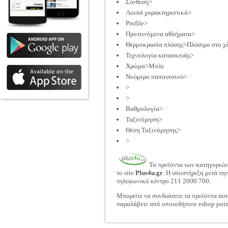
Σύνθεση>
Λοιπά χαρακτηριστικά>
Profile>
Προτεινόμενα αθλήματα>
Θερμοκρασία πλύσης>Πλύσιμο στο χέ
Τεχνολογία κατασκευής>
Χρώμα>Μπλε
Νούμερο παπουτσιού>
>
>
Βαθμολογία>
Ταξινόμηση>
Θέση Ταξινόμησης>
>
Τα προϊόντα των κατηγοριώ
το site
Plus4u.gr
. Η υποστήριξη μετά τη
τηλεφωνικό κέντρο 211 2000 700.
Μπορείτε να συνδυάσετε τα προϊόντα αυτ
παραλάβετε από οποιοδήποτε eshop poin