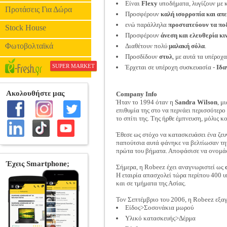
Είναι
Flexy
υποδήματα, λυγίζουν με 
Προτάσεις Για Δώρα
Προσφέρουν
καλή ισορροπία και απ
ενώ παράλληλα
προστατεύουν τα πο
Stock House
Προσφέρουν
άνεση και ελευθερία κ
Φωτοβολταϊκά
Διαθέτουν πολύ
μαλακή σόλα
.
Προσδίδουν
στυλ
, με αυτά τα υπέροχα
SUPER MARKET
Έρχεται σε υπέροχη συσκευασία -
Ιδα
Company Info
Ήταν το 1994 όταν η
Sandra Wilson
, μ
επιθυμία της στο να περνάει περισσότερο
το σπίτι της. Της ήρθε έμπνευση, μόλις κ
Έθεσε ως στόχο να κατασκευάσει ένα ζευ
παπούτσια αυτά φάνηκε να βελτίωσαν την
πρώτα του βήματα. Αποφάσισε να ονομάσε
Σήμερα, η Robeez έχει αναγνωριστεί ως
Η εταιρία απασχολεί τώρα περίπου 400 υ
και σε τμήματα της Ασίας.
Τον Σεπτέμβριο του 2006, η Robeez εξαγ
Είδος>Σοσονάκια μωρού
Υλικό κατασκευής>Δέρμα