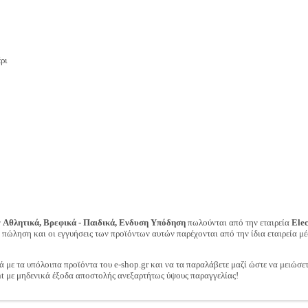
ρι
ν
Αθλητικά, Βρεφικά - Παιδικά, Ενδυση Υπόδηση
πωλούνται από την εταιρεία
Ele
ν πώληση και οι εγγυήσεις των προϊόντων αυτών παρέχονται από την ίδια εταιρεία μέ
ά με τα υπόλοιπα προϊόντα του e-shop.gr και να τα παραλάβετε μαζί ώστε να μειώσε
t με μηδενικά έξοδα αποστολής ανεξαρτήτως ύψους παραγγελίας!