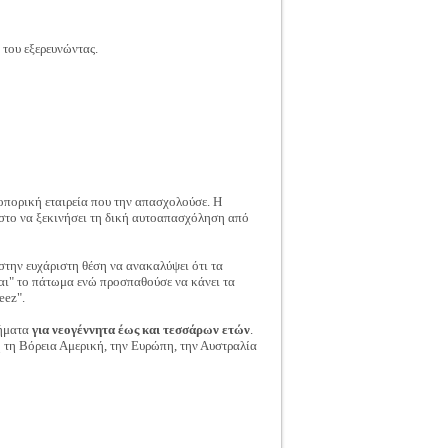
του εξερευνώντας.
ροπορική εταιρεία που την απασχολούσε. Η
α στο να ξεκινήσει τη δική αυτοαπασχόληση από
στην ευχάριστη θέση να ανακαλύψει ότι τα
ται" το πάτωμα ενώ προσπαθούσε να κάνει τα
eez".
δήματα
για νεογέννητα έως και τεσσάρων ετών
.
 τη Βόρεια Αμερική, την Ευρώπη, την Αυστραλία