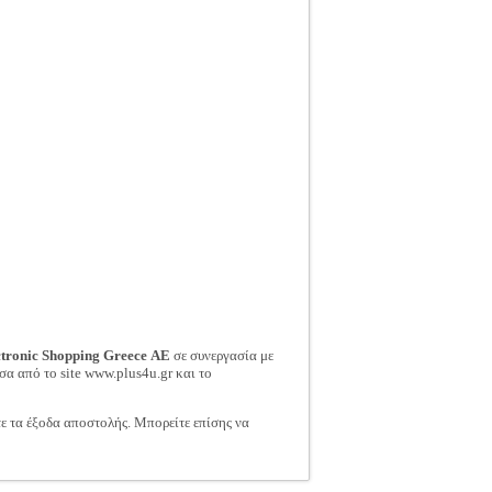
ctronic Shopping Greece ΑΕ
σε συνεργασία με
σα από το site www.plus4u.gr και το
τε τα έξοδα αποστολής. Μπορείτε επίσης να