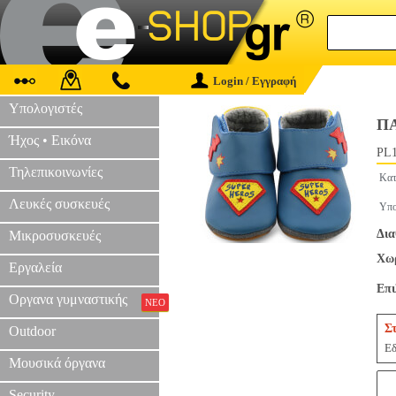
Login / Εγγραφή
Υπολογιστές
Π
Ήχος • Εικόνα
PL1
Τηλεπικοινωνίες
Κατ
Λευκές συσκευές
Υπο
Δια
Μικροσυσκευές
Χωρ
Εργαλεία
Επ
Οργανα γυμναστικής
ΝΕΟ
Σ
Outdoor
Εδ
Μουσικά όργανα
Security