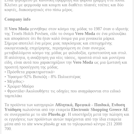
Είναι ψηλόμεσο με κανονική εφαρμογή και φαρδιά γραμμή στα πόδια.
Κλείνει με φερμουάρ και κουμπι και διαθέτει πλαινές τσέπες και δύο
κοφτές, διακοσμητικές στο πίσω μέρος.
Company info
Η
Vero Moda
γεννήθηκε στον κόσμο της μόδας το 1987 όταν ο ιδρυτής
της Troels Holch Povlsen, είδε το όνομα
Vero Moda
σε ένα μπλουζάκι
και αποφάσισε ότι θα ήταν καλό όνομα για μια γυναικεία μάρκα.
Σήμερα αποτελεί ένα μέρος μιας παγκόσμιας και επιτυχημένης
οικογενειακής επιχείρησης, περιηγούμενη σε έναν συνεχώς
μεταβαλλόμενο κόσμο της μόδας με φιλοδοξία, εμπιστοσύνη και στυλ.
Η απλότητα, η αναζήτηση για νέες τάσεις, προσιτά στυλ και μοντέρνα
είδη, είναι αυτά που χαρακτηρίζουν την
Vero Moda
ως μια ζωντανή και
προσιτή προσέγγιση της μόδας.
• Πρόσθετα χαρακτηριστικά>
• Ύφασμα>92% Βισκόζη - 8% Πολυεστέρας
• Μέγεθος>
• Χρώμα>Μαύρο
• Φροντίδα>Ακολουθήστε τις οδηγίες που αναγράφονται στο ειδικό
ταμπελάκι
Τα προϊόντα των κατηγοριών
Αθλητικά, Βρεφικά - Παιδικά, Ενδυση
Υπόδηση
πωλούνται από την εταιρεία
Electronic Shopping Greece ΑΕ
σε συνεργασία με το site
Plus4u.gr
. Η υποστήριξη μετά την πώληση και
οι εγγυήσεις των προϊόντων αυτών παρέχονται από την ίδια εταιρεία
μέσα από το site www.plus4u.gr και το τηλεφωνικό κέντρο 211 2000
700.