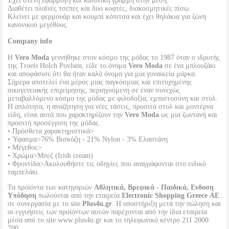
Έχει στενή εφαρμογή και κανονική γραμμή στην μέση.
Διαθέτει πλαϊνές τσέπες και δύο κοφτές, διακοσμητικές πίσω.
Κλείνει με φερμουάρ και κουμπί κόπιτσα και έχει θηλάκια για ζώνη
κανονικού μεγέθους.
Company info
Η
Vero Moda
γεννήθηκε στον κόσμο της μόδας το 1987 όταν ο ιδρυτής
της Troels Holch Povlsen, είδε το όνομα
Vero Moda
σε ένα μπλουζάκι
και αποφάσισε ότι θα ήταν καλό όνομα για μια γυναικεία μάρκα.
Σήμερα αποτελεί ένα μέρος μιας παγκόσμιας και επιτυχημένης
οικογενειακής επιχείρησης, περιηγούμενη σε έναν συνεχώς
μεταβαλλόμενο κόσμο της μόδας με φιλοδοξία, εμπιστοσύνη και στυλ.
Η απλότητα, η αναζήτηση για νέες τάσεις, προσιτά στυλ και μοντέρνα
είδη, είναι αυτά που χαρακτηρίζουν την
Vero Moda
ως μια ζωντανή και
προσιτή προσέγγιση της μόδας.
• Πρόσθετα χαρακτηριστικά>
• Ύφασμα>76% Βισκόζη - 21% Nylon - 3% Ελαστάνη
• Μέγεθος>
• Χρώμα>Μπεζ (Irish cream)
• Φροντίδα>Ακολουθήστε τις οδηγίες που αναγράφονται στο ειδικό
ταμπελάκι
Τα προϊόντα των κατηγοριών
Αθλητικά, Βρεφικά - Παιδικά, Ενδυση
Υπόδηση
πωλούνται από την εταιρεία
Electronic Shopping Greece ΑΕ
σε συνεργασία με το site
Plus4u.gr
. Η υποστήριξη μετά την πώληση και
οι εγγυήσεις των προϊόντων αυτών παρέχονται από την ίδια εταιρεία
μέσα από το site www.plus4u.gr και το τηλεφωνικό κέντρο 211 2000
700.