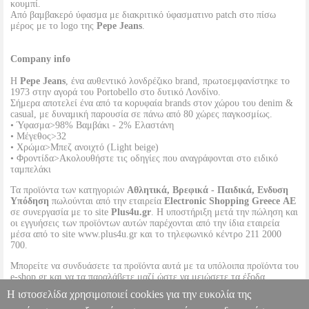
κουμπί.
Από βαμβακερό ύφασμα με διακριτικό ύφασματινο patch στο πίσω
μέρος με το logo της
Pepe Jeans
.
Company info
Η
Pepe Jeans
, ένα αυθεντικό λονδρέζικο brand, πρωτοεμφανίστηκε το
1973 στην αγορά του Portobello στο δυτικό Λονδίνο.
Σήμερα αποτελεί ένα από τα κορυφαία brands στον χώρου του denim &
casual, με δυναμική παρουσία σε πάνω από 80 χώρες παγκοσμίως.
• Ύφασμα>98% Βαμβάκι - 2% Ελαστάνη
• Μέγεθος>32
• Χρώμα>Μπεζ ανοιχτό (Light beige)
• Φροντίδα>Ακολουθήστε τις οδηγίες που αναγράφονται στο ειδικό
ταμπελάκι
Τα προϊόντα των κατηγοριών
Αθλητικά, Βρεφικά - Παιδικά, Ενδυση
Υπόδηση
πωλούνται από την εταιρεία
Electronic Shopping Greece ΑΕ
σε συνεργασία με το site
Plus4u.gr
. Η υποστήριξη μετά την πώληση και
οι εγγυήσεις των προϊόντων αυτών παρέχονται από την ίδια εταιρεία
μέσα από το site www.plus4u.gr και το τηλεφωνικό κέντρο 211 2000
700.
Μπορείτε να συνδυάσετε τα προϊόντα αυτά με τα υπόλοιπα προϊόντα του
e-shop.gr και να τα παραλάβετε μαζί ώστε να μειώσετε τα έξοδα
αποστολής. Μπορείτε επίσης να παραλάβετε από οποιοδήποτε eshop
Η ιστοσελίδα χρησιμοποιεί cookies για την ευκολία της
point με μηδενικά έξοδα αποστολής ανεξαρτήτως ύψους παραγγελίας!