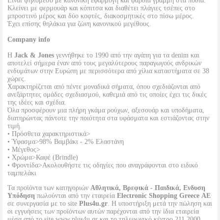
Είναι ψηλόμεσο με κανονική εφαρμογή και φαρδιά γραμμή στα πόδια.
Κλείνει με φερμουάρ και κόπιτσα και διαθέτει πλάγιες τσέπες στο
μπροστινό μέρος και δύο κοφτές, διακοσμητικές στο πίσω μέρος.
Έχει επίσης θηλάκια για ζώνη κανονικού μεγέθους.
Company info
Η
Jack & Jones
γεννήθηκε το 1990 από την αγάπη για τα denim και
αποτελεί σήμερα έναν από τους μεγαλύτερους παραγωγούς ανδρικών
ενδυμάτων στην Ευρώπη με περισσότερα από χίλια καταστήματα σε 38
χώρες.
Χαρακτηρίζεται από πέντε μοναδικά σήματα, όπου σχεδιάζονται από
ανεξάρτητες ομάδες σχεδιασμού, καθεμιά από τις οποίες έχει τις δικές
της ιδέες και σχέδια.
Όλα προσφέρουν μια πλήρη γκάμα ρούχων, αξεσουάρ και υποδήματα,
διατηρώντας πάντοτε την ποιότητα στα υφάσματα και εστιάζοντας στην
τιμή.
• Πρόσθετα χαρακτηριστικά>
• Ύφασμα>98% Βαμβάκι - 2% Ελαστάνη
• Μέγεθος>
• Χρώμα>Καφέ (Brindle)
• Φροντίδα>Ακολουθήστε τις οδηγίες που αναγράφονται στο ειδικό
ταμπελάκι
Τα προϊόντα των κατηγοριών
Αθλητικά, Βρεφικά - Παιδικά, Ενδυση
Υπόδηση
πωλούνται από την εταιρεία
Electronic Shopping Greece ΑΕ
σε συνεργασία με το site
Plus4u.gr
. Η υποστήριξη μετά την πώληση και
οι εγγυήσεις των προϊόντων αυτών παρέχονται από την ίδια εταιρεία
μέσα από το site www.plus4u.gr και το τηλεφωνικό κέντρο 211 2000