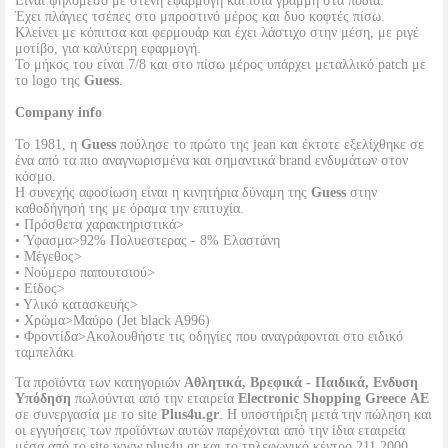
Είναι ψηλόμεσο με στενή εφαρμογή και ίσια γραμμή στα πόδια.
Έχει πλάγιες τσέπες στο μπροστινό μέρος και δυο κοφτές πίσω.
Κλείνει με κόπιτσα και φερμουάρ και έχει λάστιχο στην μέση, με ριγέ
μοτίβο, για καλύτερη εφαρμογή.
Το μήκος του είναι 7/8 και στο πίσω μέρος υπάρχει μεταλλικό patch με
το logo της
Guess
.
Company info
Το 1981, η
Guess
πούλησε το πρώτο της jean και έκτοτε εξελίχθηκε σε
ένα από τα πιο αναγνωρισμένα και σημαντικά brand ενδυμάτων στον
κόσμο.
Η συνεχής αφοσίωση είναι η κινητήρια δύναμη της
Guess
στην
καθοδήγησή της με όραμα την επιτυχία.
• Πρόσθετα χαρακτηριστικά>
• Ύφασμα>92% Πολυεστερας - 8% Ελαστάνη
• Μέγεθος>
• Νούμερο παπουτσιού>
• Είδος>
• Υλικό κατασκευής>
• Χρώμα>Μαύρο (Jet black A996)
• Φροντίδα>Ακολουθήστε τις οδηγίες που αναγράφονται στο ειδικό
ταμπελάκι
Τα προϊόντα των κατηγοριών
Αθλητικά, Βρεφικά - Παιδικά, Ενδυση
Υπόδηση
πωλούνται από την εταιρεία
Electronic Shopping Greece ΑΕ
σε συνεργασία με το site
Plus4u.gr
. Η υποστήριξη μετά την πώληση και
οι εγγυήσεις των προϊόντων αυτών παρέχονται από την ίδια εταιρεία
μέσα από το site www.plus4u.gr και το τηλεφωνικό κέντρο 211 2000