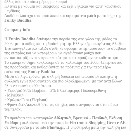
άλλες δύο στο πίσω μέρος με κουμπί.
Κλείνει με κουμπί και φερμουάρ και έχει θηλάκια για ζώνη κανονικού
μεγέθους.
Διαθέτει λάστιχο στα μπατζάκια και υφασμάτινο patch με το logo της
Funky Buddha
.
Company info
Η
Funky Buddha
ξεκίνησε την πορεία της στο χώρο της μόδας το
2003, με το πάθος και τη διαίσθηση της Ελληνικής οικογένειας Αλεξίου.
Ένα επαγγελματικό ταξίδι στάθηκε αφορμή να εμπνευστούν το σύμβολο
της εταιρίας και να καταφέρουν να σχεδιάσουν ρούχα που
αντικατοπτρίζουν την προσωπικότητα και ταιριάζουν σε κάθε άτομο.
Το εμπορικό σήμα κυκλοφόρησε το καλοκαίρι του 2003, ξεπερνώντας
τις προσδοκίες και καθορίζοντας τα πρότυπα για την περαιτέρω
επέκταση της
Funky Buddha
.
Μέσα σε λίγα χρόνια, με σκληρή δουλειά και αποφασιστικότητα, η
συλλογή έγινε πλουσιότερη και πιο ολοκληρωμένη, με τον ανατέλλων
ήλιο να εμπνέει κάθε άτομο.
• Ύφασμα>98% Βαμβάκι - 2% Ελαστομερής Πολυουρεθάνη
• Μέγεθος>
• Χρώμα>Γκρι (Elephant)
• Φροντίδα>Ακολουθήστε τις οδηγίες που αναγράφονται στο ειδικό
ταμπελάκι
Τα προϊόντα των κατηγοριών
Αθλητικά, Βρεφικά - Παιδικά, Ενδυση
Υπόδηση
πωλούνται από την εταιρεία
Electronic Shopping Greece ΑΕ
σε συνεργασία με το site
Plus4u.gr
. Η υποστήριξη μετά την πώληση και