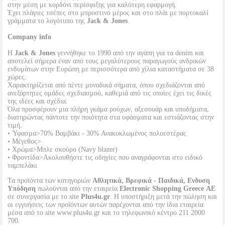
στην μέση με κορδόνι περίσφιξης για καλύτερη εφαρμογή.
Έχει πλάγιες τσέπες στο μπροστινό μέρος και στο πλάι με πορτοκαλί
γράμματα το λογότυπο της
Jack & Jones
.
Company info
Η
Jack & Jones
γεννήθηκε το 1990 από την αγάπη για τα denim και
αποτελεί σήμερα έναν από τους μεγαλύτερους παραγωγούς ανδρικών
ενδυμάτων στην Ευρώπη με περισσότερα από χίλια καταστήματα σε 38
χώρες.
Χαρακτηρίζεται από πέντε μοναδικά σήματα, όπου σχεδιάζονται από
ανεξάρτητες ομάδες σχεδιασμού, καθεμιά από τις οποίες έχει τις δικές
της ιδέες και σχέδια.
Όλα προσφέρουν μια πλήρη γκάμα ρούχων, αξεσουάρ και υποδήματα,
διατηρώντας πάντοτε την ποιότητα στα υφάσματα και εστιάζοντας στην
τιμή.
• Ύφασμα>70% Βαμβάκι - 30% Ανακυκλωμένος πολυεστέρας
• Μέγεθος>
• Χρώμα>Μπλε σκούρο (Navy blazer)
• Φροντίδα>Ακολουθήστε τις οδηγίες που αναγράφονται στο ειδικό
ταμπελάκι
Τα προϊόντα των κατηγοριών
Αθλητικά, Βρεφικά - Παιδικά, Ενδυση
Υπόδηση
πωλούνται από την εταιρεία
Electronic Shopping Greece ΑΕ
σε συνεργασία με το site
Plus4u.gr
. Η υποστήριξη μετά την πώληση και
οι εγγυήσεις των προϊόντων αυτών παρέχονται από την ίδια εταιρεία
μέσα από το site www.plus4u.gr και το τηλεφωνικό κέντρο 211 2000
700.