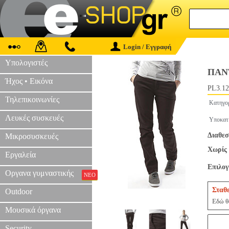
Login / Εγγραφή
Υπολογιστές
ΠΑΝ
Ήχος • Εικόνα
PL3.12
Τηλεπικοινωνίες
Κατηγο
Λευκές συσκευές
Υποκατ
Διαθεσ
Μικροσυσκευές
Χωρίς 
Εργαλεία
Επιλο
Οργανα γυμναστικής
ΝΕΟ
Σταθ
Outdoor
Εδώ θα
Μουσικά όργανα
Security