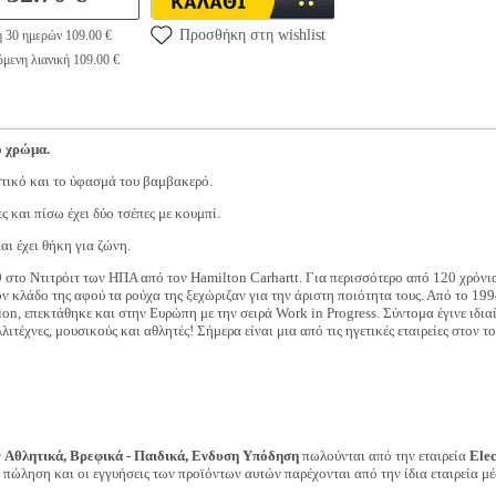
Προσθήκη στη wishlist
η 30 ημερών 109.00 €
μενη λιανική 109.00 €
ο χρώμα.
αστικό και το ύφασμά του βαμβακερό.
ς και πίσω έχει δύο τσέπες με κουμπί.
αι έχει θήκη για ζώνη.
89 στο Ντιτρόιτ των ΗΠΑ από τον Hamilton Carhartt. Για περισσότερο από 120 χρόνια
 κλάδο της αφού τα ρούχα της ξεχώριζαν για την άριστη ποιότητα τους. Από το 199
shion, επεκτάθηκε και στην Ευρώπη με την σειρά Work in Progress. Σύντομα έγινε ιδι
ιτέχνες, μουσικούς και αθλητές! Σήμερα είναι μια από τις ηγετικές εταιρείες στον το
ν
Αθλητικά, Βρεφικά - Παιδικά, Ενδυση Υπόδηση
πωλούνται από την εταιρεία
Ele
ν πώληση και οι εγγυήσεις των προϊόντων αυτών παρέχονται από την ίδια εταιρεία μέ