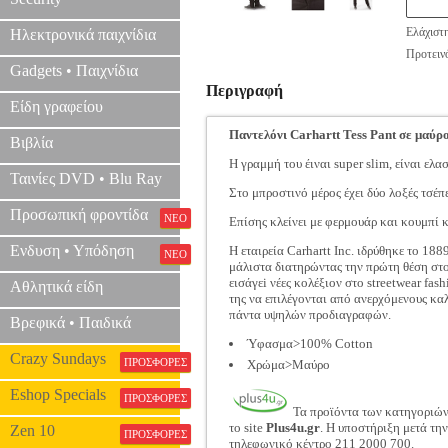
Ελάχιστ
Ηλεκτρονικά παιχνίδια
Προτεινό
Gadgets • Παιχνίδια
Περιγραφή
Είδη γραφείου
Παντελόνι Carhartt Tess Pant σε μαύρ
Βιβλία
Η γραμμή του έιναι super slim, είναι ελ
Ταινίες DVD • Blu Ray
Στο μπροστινό μέρος έχει δύο λοξές τσέπε
Προσωπική φροντίδα
ΝΕΟ
Επίσης κλείνει με φερμουάρ και κουμπί κ
Ενδυση • Υπόδηση
Η εταιρεία Carhartt Inc. ιδρύθηκε το 18
ΝΕΟ
μάλιστα διατηρώντας την πρώτη θέση στον
εισάγεi νέες κολέξιον στο streetwear fa
Αθλητικά είδη
της να επιλέγονται από ανερχόμενους καλλ
πάντα υψηλών προδιαγραφών.
Βρεφικά • Παιδικά
Ύφασμα>100% Cotton
Crazy Sundays
ΠΡΟΣΦΟΡΕΣ
Χρώμα>Μαύρο
Eshop Specials
ΠΡΟΣΦΟΡΕΣ
Τα προϊόντα των κατηγοριώ
το site
Plus4u.gr
. Η υποστήριξη μετά τη
Zen 10
ΠΡΟΣΦΟΡΕΣ
τηλεφωνικό κέντρο 211 2000 700.