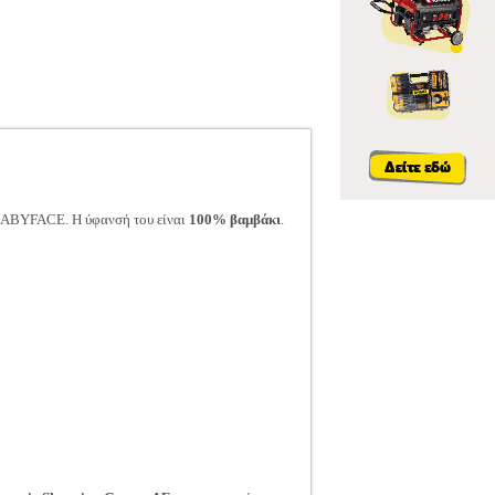
o BABYFACE. Η ύφανσή του είναι
100% βαμβάκι
.