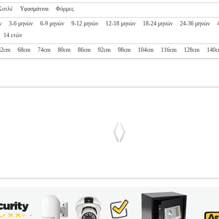
Κοτλέ
Υφασμάτινα
Φόρμες
ν
3-6 μηνών
6-9 μηνών
9-12 μηνών
12-18 μηνών
18-24 μηνών
24-36 μηνών
14 ετών
62cm
68cm
74cm
80cm
86cm
92cm
98cm
104cm
116cm
128cm
140
Ε
PL1.152013945
PL1.152013945
BABYFACE
BABYFACE
ΑΓΟΡ
τηγορία ΑΓΟΡΙ-ΠΑΝΤΕΛΟΝΑΚΙΑ Παντελόνι βελούδινο σε μπλε 
 με φερμουάρ και με μια κόπιτσα. Διαθέτει λάστιχο στη μέση. Στο πλά
 βαμβάκι. • Είδος>Παντελόνι• Χρώμα>Μπλε• Σύνθεση>100% Βαμβ
αμπελάκι• Μέγεθος>(62εκ) - (1-3 Μηνών)• Λοιπά χαρακτηριστικά>• Μ