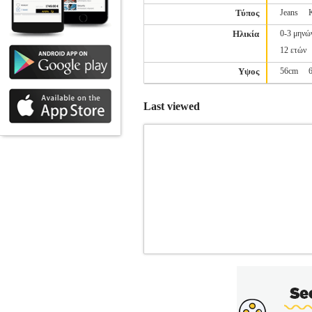
Τύπος
Jeans
Ηλικία
0-3 μηνώ
12 ετών
Υψος
56cm
Last viewed
ΠΑΝΤΕΛΟΝΙ BABYFACE ΜΠΛ
ΠΑΝΤΕΛΟΝΑΚΙΑ •BABYFACE στην κα
μοντέρνο και άνετο παντελονάκι! Κλείνει
BABYFACE. Η ύφανσή του είναι 100%
οδηγίες που αναγράφονται στο ειδικό τ