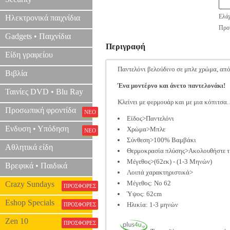
Ελάχ
Ηλεκτρονικά παιχνίδια
Προτ
Gadgets • Παιχνίδια
Περιγραφή
Είδη γραφείου
Παντελόνι βελούδινο σε μπλε χρώμα, από
Βιβλία
Ένα μοντέρνο και άνετο παντελονάκι!
Ταινίες DVD • Blu Ray
Κλείνει με φερμουάρ και με μια κόπιτσα.
Προσωπική φροντίδα
ΝΕΟ
Είδος>Παντελόνι
Ενδυση • Υπόδηση
Χρώμα>Μπλε
ΝΕΟ
Σύνθεση>100% Βαμβάκι
Αθλητικά είδη
Θερμοκρασία πλύσης>Ακολουθήστε τις
Μέγεθος>(62εκ) - (1-3 Μηνών)
Βρεφικά • Παιδικά
Λοιπά χαρακτηριστικά>
Μέγεθος: No 62
Crazy Sundays
ΠΡΟΣΦΟΡΕΣ
Ύψος: 62cm
Eshop Specials
Ηλικία: 1-3 μηνών
ΠΡΟΣΦΟΡΕΣ
Zen 10
ΠΡΟΣΦΟΡΕΣ