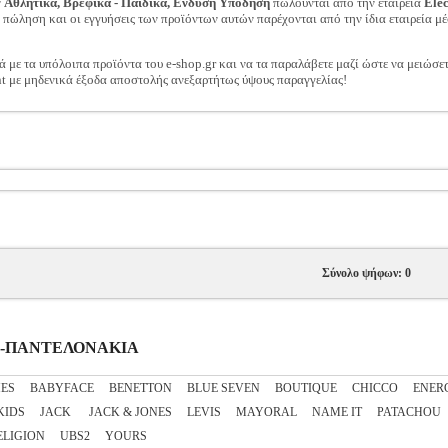
ν
Αθλητικά, Βρεφικά - Παιδικά, Ενδυση Υπόδηση
πωλούνται από την εταιρεία
Ele
ν πώληση και οι εγγυήσεις των προϊόντων αυτών παρέχονται από την ίδια εταιρεία μέ
ά με τα υπόλοιπα προϊόντα του e-shop.gr και να τα παραλάβετε μαζί ώστε να μειώσε
t με μηδενικά έξοδα αποστολής ανεξαρτήτως ύψους παραγγελίας!
Σύνολο ψήφων: 0
ΟΡΙ-ΠΑΝΤΕΛΟΝΑΚΙΑ
ES
BABYFACE
BENETTON
BLUE SEVEN
BOUTIQUE
CHICCO
ENER
KIDS
JACK
JACK & JONES
LEVIS
MAYORAL
NAME IT
PATACHOU
ELIGION
UBS2
YOURS