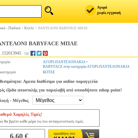
Αγορά
χωρίς εγγραφή
ικά - Παιδικά
>
Κοτλέ
>
ΠΑΝΤΕΛΟΝΙ BABYFACE ΜΠΛΕ
ΑΝΤΕΛΟΝΙ BABYFACE ΜΠΛΕ
.152013945
ηγορία
ΑΓΟΡΙ-ΠΑΝΤΕΛΟΝΑΚΙΑ
•
BABYFACE στην κατηγορία ΑΓΟΡΙ-ΠΑΝΤΕΛΟΝΑΚΙΑ
κατηγορία
ΚΟΤΛΕ
θεσιμότητα: Αμεσα διαθέσιμο για online παραγγελία
ίς έξοδα αποστολής για παραλαβή από οποιοδήποτε eshop point!
ιλογή - Μέγεθος
ταθερά Χαμηλές Τιμές!
ώ θα βρείτε κάθε μέρα τις πιο ανταγωνιστικές τιμές
6.60 €