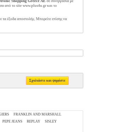
ctronic Shopping Greece ΑΕ
σε συνεργασία με
σα από το site www.plus4u.gr και το
τε τα έξοδα αποστολής. Μπορείτε επίσης να
Σχολιάστε και ψηφίστε
GIERS
FRANKLIN AND MARSHALL
PEPE JEANS
REPLAY
SISLEY