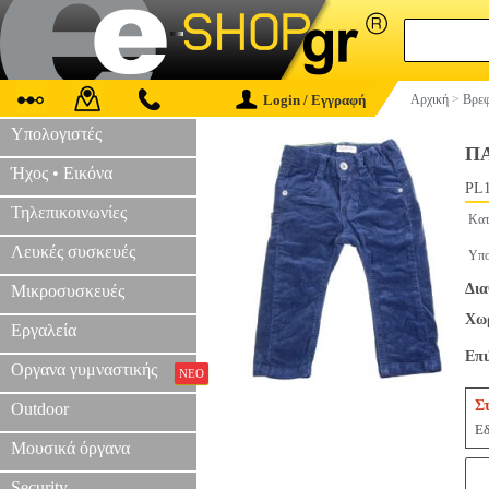
Login / Εγγραφή
Αρχική
>
Βρεφ
Υπολογιστές
Π
Ήχος • Εικόνα
PL1
Τηλεπικοινωνίες
Κατ
Λευκές συσκευές
Υπο
Δια
Μικροσυσκευές
Χωρ
Εργαλεία
Επ
Οργανα γυμναστικής
ΝΕΟ
Σ
Outdoor
Εδ
Μουσικά όργανα
Security