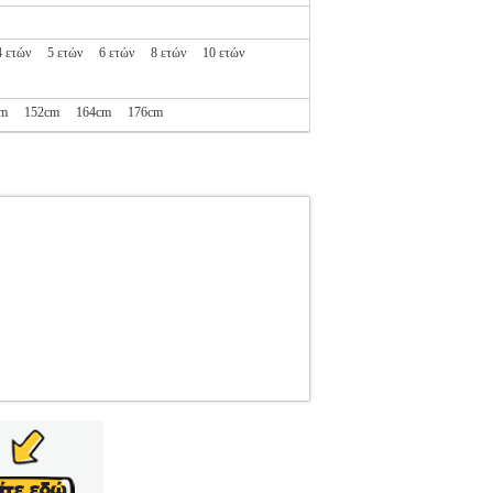
4 ετών
5 ετών
6 ετών
8 ετών
10 ετών
cm
152cm
164cm
176cm
Ι-ΠΑΝΤΕΛΟΝΑΚΙΑ
Κατηγορία: ΑΓΟΡΙ-
χρώμα, από την εταιρία BABYFACE. Ένα
ι έχει με διακριτικά γράμματα patch με το logo
άκι• Θερμοκρασία πλύσης>Ακολουθήστε τις
έγεθος: No 62• Ύψος: 62cm• Ηλικία: 1-3 μηνών