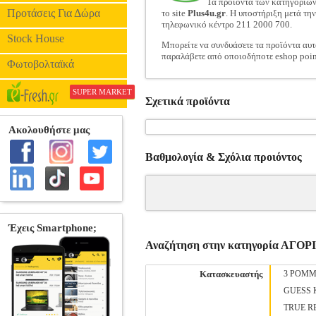
Τα προϊόντα των κατηγοριώ
Προτάσεις Για Δώρα
το site
Plus4u.gr
. Η υποστήριξη μετά τη
τηλεφωνικό κέντρο 211 2000 700.
Stock House
Μπορείτε να συνδυάσετε τα προϊόντα αυτ
παραλάβετε από οποιοδήποτε eshop poin
Φωτοβολταϊκά
SUPER MARKET
Σχετικά προϊόντα
Βαθμολογία & Σχόλια προιόντος
Αναζήτηση στην κατηγορία ΑΓ
Κατασκευαστής
3 POMM
GUESS 
TRUE R