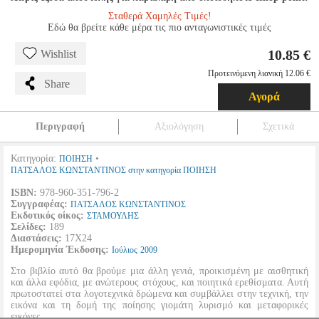
Σταθερά Χαμηλές Τιμές!
Εδώ θα βρείτε κάθε μέρα τις πιο ανταγωνιστικές τιμές
10.85 €
Wishlist
Προτεινόμενη λιανική 12.06 €
Share
Αγορά
Περιγραφή
Αξιολόγηση
Σχετικά
Κατηγορία:
•
ΠΟΙΗΣΗ
ΠΑΤΣΑΛΟΣ ΚΩΝΣΤΑΝΤΙΝΟΣ στην κατηγορία ΠΟΙΗΣΗ
ISBN:
978-960-351-796-2
Συγγραφέας:
ΠΑΤΣΑΛΟΣ ΚΩΝΣΤΑΝΤΙΝΟΣ
Εκδοτικός οίκος:
ΣΤΑΜΟΥΛΗΣ
Σελίδες:
189
Διαστάσεις:
17Χ24
Ημερομηνία Έκδοσης:
Ιούλιος
2009
Στο βιβλίο αυτό θα βρούμε μια άλλη γενιά, προικισμένη με αισθητική
και άλλα εφόδια, με ανώτερους στόχους, και ποιητικά ερεθίσματα. Αυτή
πρωτοστατεί στα λογοτεχνικά δρώμενα και συμβάλλει στην τεχνική, την
εικόνα και τη δομή της ποίησης γιομάτη λυρισμό και μεταφορικές
εικόνες.