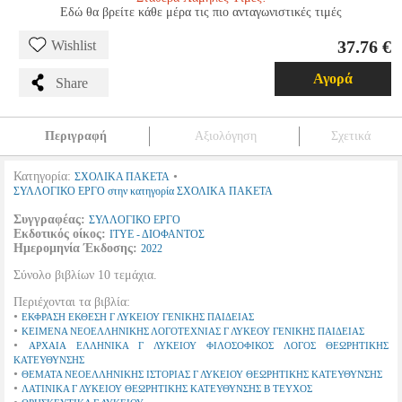
Εδώ θα βρείτε κάθε μέρα τις πιο ανταγωνιστικές τιμές
37.76 €
Wishlist
Αγορά
Share
Περιγραφή
Αξιολόγηση
Σχετικά
Κατηγορία:
•
ΣΧΟΛΙΚΑ ΠΑΚΕΤΑ
ΣΥΛΛΟΓΙΚΟ ΕΡΓΟ στην κατηγορία ΣΧΟΛΙΚΑ ΠΑΚΕΤΑ
Συγγραφέας:
ΣΥΛΛΟΓΙΚΟ ΕΡΓΟ
Εκδοτικός οίκος:
ΙΤΥΕ - ΔΙΟΦΑΝΤΟΣ
Ημερομηνία Έκδοσης:
2022
Σύνολο βιβλίων 10 τεμάχια.
Περιέχονται τα βιβλία:
•
ΕΚΦΡΑΣΗ ΕΚΘΕΣΗ Γ ΛΥΚΕΙΟΥ ΓΕΝΙΚΗΣ ΠΑΙΔΕΙΑΣ
•
ΚΕΙΜΕΝΑ ΝΕΟΕΛΛΗΝΙΚΗΣ ΛΟΓΟΤΕΧΝΙΑΣ Γ ΛΥΚΕΟΥ ΓΕΝΙΚΗΣ ΠΑΙΔΕΙΑΣ
•
ΑΡΧΑΙΑ ΕΛΛΗΝΙΚΑ Γ ΛΥΚΕΙΟΥ ΦΙΛΟΣΟΦΙΚΟΣ ΛΟΓΟΣ ΘΕΩΡΗΤΙΚΗΣ
ΚΑΤΕΥΘΥΝΣΗΣ
•
ΘΕΜΑΤΑ ΝΕΟΕΛΛΗΝΙΚΗΣ ΙΣΤΟΡΙΑΣ Γ ΛΥΚΕΙΟΥ ΘΕΩΡΗΤΙΚΗΣ ΚΑΤΕΥΘΥΝΣΗΣ
•
ΛΑΤΙΝΙΚΑ Γ ΛΥΚΕΙΟΥ ΘΕΩΡΗΤΙΚΗΣ ΚΑΤΕΥΘΥΝΣΗΣ Β ΤΕΥΧΟΣ