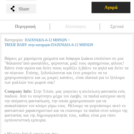
Αγορά
Share
Περιγραφή
Αξιολόγηση
Σχετικά
Κατηγορία:
•
ΠΑΙΧΝΙΔΙΑ-6-12 ΜΗΝΩΝ
TRIXIE BABY στην κατηγορία ΠΑΙΧΝΙΔΙΑ-6-12 ΜΗΝΩΝ
Βάρκες με χαρούμενα χρώματα και διάφορα ζωάκια επιπλέουν σε μια
"θάλασσα"από φυσαλίδες, φέρνοντας μαζί τους αγαπημένους φίλους!
Κάντε έναν αγώνα και δείτε ποιος κερδίζει ή βάλτε τα ψηλά και δείτε τα
να πέφτουν. Επίσης, ξεδιπλώνονται και έτσι μπορείτε να τα
χρησιμοποιήσετε και ως μικρές κανάτες, είναι ιδανικά για το ξέπλυμα
των μαλλιών του μωρού σας!
Company Info:
Στην Trixie, μας γοητεύει η ατελείωτη φαντασία ενός
παιδιού. Από το νεογέννητο μέχρι τον έφηβο, τα παιδιά κατέχουν αυτή
την απέραντη φαντασίωση, την οποία χρησιμοποιούν για να
ανακαλύψουν τον κόσμο γύρω τους. Θέλουμε να γιορτάσουμε αυτό το
φανταστικό χαρακτηριστικό και να ενώσουμε τα παιδιά στον κόσμο της
φαντασίας και της δημιουργικότητάς τους, καθώς είναι μια τόσο
εμπλουτιστική εμπειρία.
• Ηλικία>Από 6 μηνών και άνω.