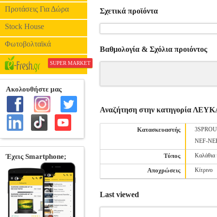
Προτάσεις Για Δώρα
Σχετικά προϊόντα
Stock House
Φωτοβολταϊκά
Βαθμολογία & Σχόλια προιόντος
SUPER MARKET
Αναζήτηση στην κατηγορία ΛΕ
Κατασκευαστής
3SPROU
NEF-NE
Τύπος
Καλάθια 
Αποχρώσεις
Κίτρινο
Last viewed