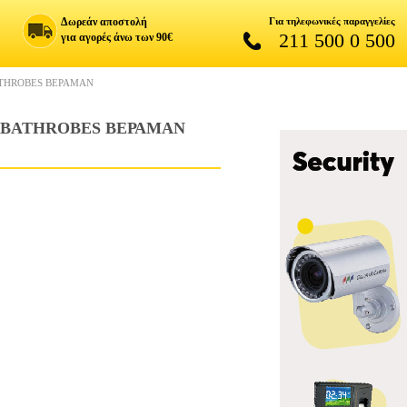
Δωρεάν αποστολή
Για τηλεφωνικές παραγγελίες
211 500 0 500
για αγορές άνω των 90€
ATHROBES ΒΕΡΑΜΑΝ
 BATHROBES ΒΕΡΑΜΑΝ