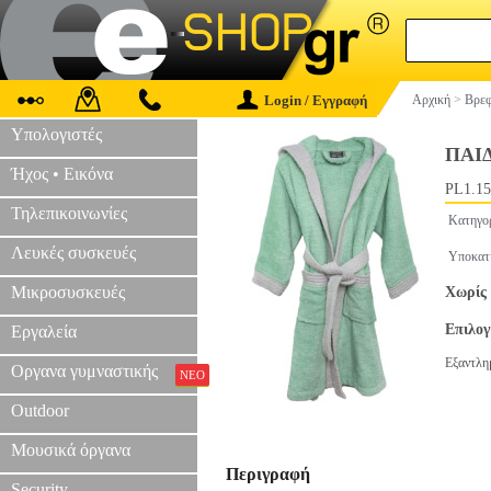
Login / Εγγραφή
Αρχική
>
Βρεφ
Υπολογιστές
ΠΑΙ
Ήχος • Εικόνα
PL1.15
Τηλεπικοινωνίες
Κατηγο
Λευκές συσκευές
Υποκατ
Μικροσυσκευές
Χωρίς 
Επιλο
Εργαλεία
Εξαντλη
Οργανα γυμναστικής
ΝΕΟ
Outdoor
Μουσικά όργανα
Περιγραφή
Security