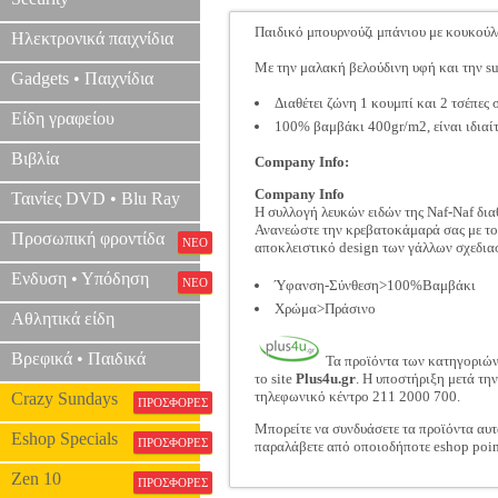
Παιδικό μπουρνούζι μπάνιου με κουκούλα 
Ηλεκτρονικά παιχνίδια
Με την μαλακή βελούδινη υφή και την sup
Gadgets • Παιχνίδια
Διαθέτει ζώνη 1 κουμπί και 2 τσέπες 
Είδη γραφείου
100% βαμβάκι 400gr/m2, είναι ιδιαί
Βιβλία
Company Info:
Company Info
Ταινίες DVD • Blu Ray
Η συλλογή λευκών ειδών της Naf-Naf διαθ
Ανανεώστε την κρεβατοκάμαρά σας με του
Προσωπική φροντίδα
ΝΕΟ
αποκλειστικό design των γάλλων σχεδι
Ενδυση • Υπόδηση
ΝΕΟ
Ύφανση-Σύνθεση>100%Βαμβάκι
Χρώμα>Πράσινο
Αθλητικά είδη
Βρεφικά • Παιδικά
Τα προϊόντα των κατηγοριώ
το site
Plus4u.gr
. Η υποστήριξη μετά τη
τηλεφωνικό κέντρο 211 2000 700.
Crazy Sundays
ΠΡΟΣΦΟΡΕΣ
Μπορείτε να συνδυάσετε τα προϊόντα αυτ
Eshop Specials
ΠΡΟΣΦΟΡΕΣ
παραλάβετε από οποιοδήποτε eshop poin
Zen 10
ΠΡΟΣΦΟΡΕΣ