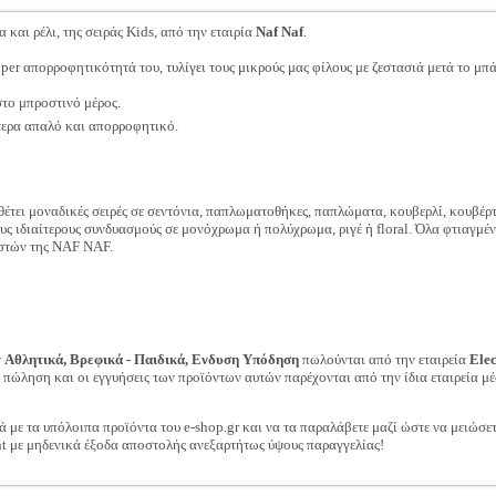
και ρέλι, της σειράς Kids, από την εταιρία
Naf Naf
.
er απορροφητικότητά του, τυλίγει τους μικρούς μας φίλους με ζεστασιά μετά το μπά
στο μπροστινό μέρος.
τερα απαλό και απορροφητικό.
έτει μοναδικές σειρές σε σεντόνια, παπλωματοθήκες, παπλώματα, κουβερλί, κουβέρτε
ς ιδιαίτερους συνδυασμούς σε μονόχρωμα ή πολύχρωμα, ριγέ ή floral. Όλα φτιαγμέν
αστών της NAF NAF.
ν
Αθλητικά, Βρεφικά - Παιδικά, Ενδυση Υπόδηση
πωλούνται από την εταιρεία
Ele
ν πώληση και οι εγγυήσεις των προϊόντων αυτών παρέχονται από την ίδια εταιρεία μέ
ά με τα υπόλοιπα προϊόντα του e-shop.gr και να τα παραλάβετε μαζί ώστε να μειώσε
t με μηδενικά έξοδα αποστολής ανεξαρτήτως ύψους παραγγελίας!