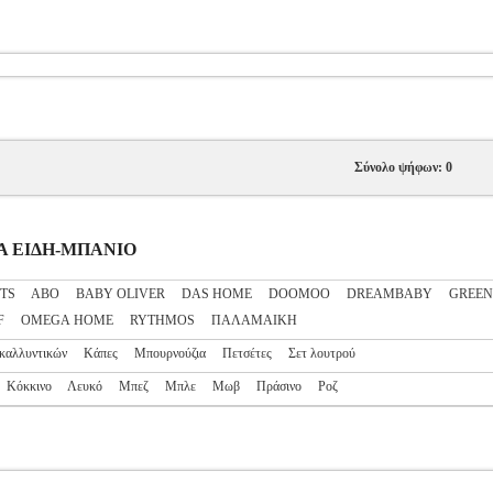
Σύνολο ψήφων: 0
ΥΚΑ ΕΙΔΗ-ΜΠΑΝΙΟ
TS
ABO
BABY OLIVER
DAS HOME
DOOMOO
DREAMBABY
GREEN
F
OMEGA HOME
RYTHMOS
ΠΑΛΑΜΑΙΚΗ
καλλυντικών
Κάπες
Μπουρνούζια
Πετσέτες
Σετ λουτρού
Κόκκινο
Λευκό
Μπεζ
Μπλε
Μωβ
Πράσινο
Ροζ