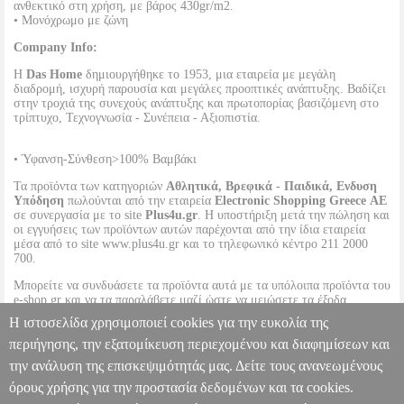
ανθεκτικό στη χρήση, με βάρος 430gr/m2.
• Μονόχρωμο με ζώνη
Company Info:
Η
Das Home
δημιουργήθηκε το 1953, μια εταιρεία με μεγάλη
διαδρομή, ισχυρή παρουσία και μεγάλες προοπτικές ανάπτυξης. Bαδίζει
στην τροχιά της συνεχούς ανάπτυξης και πρωτοπορίας βασιζόμενη στο
τρίπτυχο, Τεχνογνωσία - Συνέπεια - Αξιοπιστία.
• Ύφανση-Σύνθεση>100% Βαμβάκι
Τα προϊόντα των κατηγοριών
Αθλητικά, Βρεφικά - Παιδικά, Ενδυση
Υπόδηση
πωλούνται από την εταιρεία
Electronic Shopping Greece ΑΕ
σε συνεργασία με το site
Plus4u.gr
. Η υποστήριξη μετά την πώληση και
οι εγγυήσεις των προϊόντων αυτών παρέχονται από την ίδια εταιρεία
μέσα από το site www.plus4u.gr και το τηλεφωνικό κέντρο 211 2000
700.
Μπορείτε να συνδυάσετε τα προϊόντα αυτά με τα υπόλοιπα προϊόντα του
e-shop.gr και να τα παραλάβετε μαζί ώστε να μειώσετε τα έξοδα
αποστολής. Μπορείτε επίσης να παραλάβετε από οποιοδήποτε eshop
Η ιστοσελίδα χρησιμοποιεί cookies για την ευκολία της
point με μηδενικά έξοδα αποστολής ανεξαρτήτως ύψους παραγγελίας!
περιήγησης, την εξατομίκευση περιεχομένου και διαφημίσεων και
την ανάλυση της επισκεψιμότητάς μας. Δείτε τους ανανεωμένους
ΠΑΙΔΙΚΟ ΜΠΟΥΡΝΟΥΖΙ ΜΕ ΚΟΥΚΟΥΛΑ DAS KIDS CASUAL
5900 ARTIC WHITE
PL1.152105719
PL1.152105719
DAS HOME
όρους χρήσης για την προστασία δεδομένων και τα cookies.
DAS HOME
ΛΕΥΚΑ ΕΙΔΗ-ΜΠΑΝΙΟ
Κατηγορία: ΛΕΥΚΑ ΕΙΔΗ-