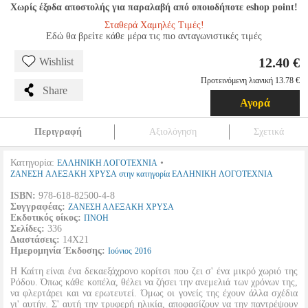
Χωρίς έξοδα αποστολής για παραλαβή από οποιοδήποτε eshop point!
Σταθερά Χαμηλές Τιμές!
Εδώ θα βρείτε κάθε μέρα τις πιο ανταγωνιστικές τιμές
12.40 €
Wishlist
Προτεινόμενη λιανική 13.78 €
Share
Αγορά
Περιγραφή
Αξιολόγηση
Σχετικά
Κατηγορία:
•
ΕΛΛΗΝΙΚΗ ΛΟΓΟΤΕΧΝΙΑ
ΖΑΝΕΣΗ ΑΛΕΞΑΚΗ ΧΡΥΣΑ στην κατηγορία ΕΛΛΗΝΙΚΗ ΛΟΓΟΤΕΧΝΙΑ
ISBN:
978-618-82500-4-8
Συγγραφέας:
ΖΑΝΕΣΗ ΑΛΕΞΑΚΗ ΧΡΥΣΑ
Εκδοτικός οίκος:
ΠΝΟΗ
Σελίδες:
336
Διαστάσεις:
14Χ21
Ημερομηνία Έκδοσης:
Ιούνιος
2016
Η Καίτη είναι ένα δεκαεξάχρονο κορίτσι που ζει σ' ένα μικρό χωριό της
Ρόδου. Όπως κάθε κοπέλα, θέλει να ζήσει την ανεμελιά των χρόνων της,
να φλερτάρει και να ερωτευτεί. Όμως οι γονείς της έχουν άλλα σχέδια
γι' αυτήν. Σ' αυτή την τρυφερή ηλικία, αποφασίζουν να την παντρέψουν