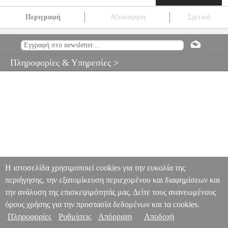
Περιγραφή
Αξιολόγηση
Σχετικά
OYAIDE NEO AS-808R 2M DIGITAL CABLE
PER.710671
PER.710671
OYAIDE
OYAIDE
ΚΑΛΩΔΙΟ ΗΧΟΥ-ΕΙΚΟΝΑΣ
OYAIDE NEO AS-808R 2M DIGITAL CABLE
Πληροφορίες & Υπηρεσίες >
52.00
Η ιστοσελίδα χρησιμοποιεί cookies για την ευκολία της
περιήγησης, την εξατομίκευση περιεχομένου και διαφημίσεων και
την ανάλυση της επισκεψιμότητάς μας. Δείτε τους ανανεωμένους
όρους χρήσης για την προστασία δεδομένων και τα cookies.
Πληροφορίες
Ρυθμίσεις
Απόρριψη
Αποδοχή