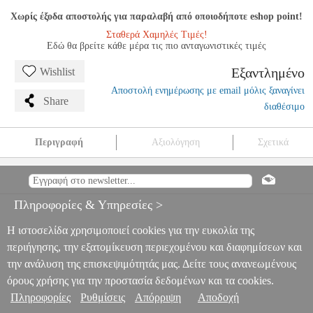
Χωρίς έξοδα αποστολής για παραλαβή από οποιοδήποτε eshop point!
Σταθερά Χαμηλές Τιμές!
Εδώ θα βρείτε κάθε μέρα τις πιο ανταγωνιστικές τιμές
Εξαντλημένο
Wishlist
Αποστολή ενημέρωσης με email μόλις ξαναγίνει
Share
διαθέσιμο
Περιγραφή
Αξιολόγηση
Σχετικά
OVERCOOKED! SPECIAL EDITION (CODE IN A BOX)
NSW.00984
NSW.00984
-
-
GAMES
OVERCOOKED! SPECIAL
EDITION (CODE IN A BOX)
Πληροφορίες & Υπηρεσίες >
0
Η ιστοσελίδα χρησιμοποιεί cookies για την ευκολία της
περιήγησης, την εξατομίκευση περιεχομένου και διαφημίσεων και
την ανάλυση της επισκεψιμότητάς μας. Δείτε τους ανανεωμένους
όρους χρήσης για την προστασία δεδομένων και τα cookies.
Πληροφορίες
Ρυθμίσεις
Απόρριψη
Αποδοχή