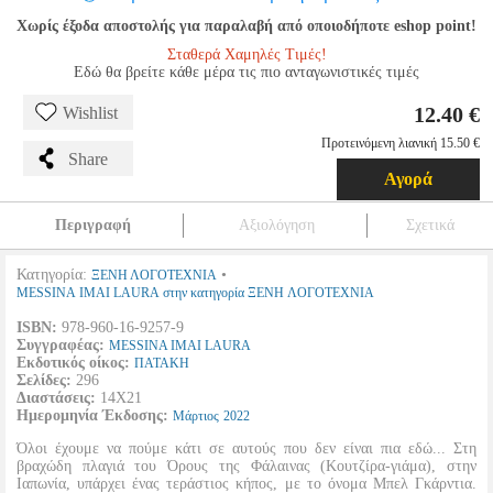
Χωρίς έξοδα αποστολής για παραλαβή από οποιοδήποτε eshop point!
Σταθερά Χαμηλές Τιμές!
Εδώ θα βρείτε κάθε μέρα τις πιο ανταγωνιστικές τιμές
12.40 €
Wishlist
Προτεινόμενη λιανική 15.50 €
Share
Αγορά
Περιγραφή
Αξιολόγηση
Σχετικά
Κατηγορία:
•
ΞΕΝΗ ΛΟΓΟΤΕΧΝΙΑ
MESSINA IMAI LAURA στην κατηγορία ΞΕΝΗ ΛΟΓΟΤΕΧΝΙΑ
ISBN:
978-960-16-9257-9
Συγγραφέας:
MESSINA IMAI LAURA
Εκδοτικός οίκος:
ΠΑΤΑΚΗ
Σελίδες:
296
Διαστάσεις:
14Χ21
Ημερομηνία Έκδοσης:
Μάρτιος
2022
Όλοι έχουμε να πούμε κάτι σε αυτούς που δεν είναι πια εδώ... Στη
βραχώδη πλαγιά του Όρους της Φάλαινας (Κουτζίρα-γιάμα), στην
Ιαπωνία, υπάρχει ένας τεράστιος κήπος, με το όνομα Μπελ Γκάρντια.