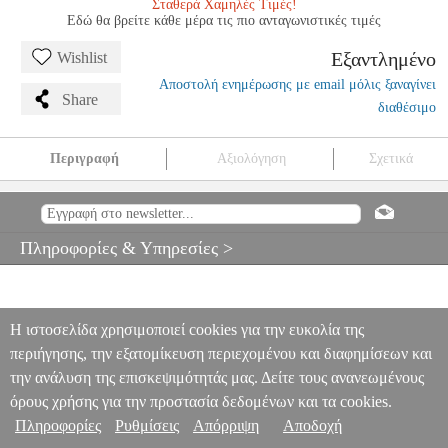
Σταθερά Χαμηλές Τιμές!
Εδώ θα βρείτε κάθε μέρα τις πιο ανταγωνιστικές τιμές
Εξαντλημένο
Wishlist
Αποστολή ενημέρωσης με email μόλις ξαναγίνει
Share
διαθέσιμο
Περιγραφή
Αξιολόγηση
Σχετικά
ORTEGA OGH-1TSB ΣΤΗΡΙΓΜΑ KΙΘΑΡΑΣ - MΠΑΣΟΥ
ΤΟΙΧΟΥ
MSC.003120
MSC.003120
ORTEGA
ORTEGA
ΑΞΕΣΟΥΑΡ ΚΙΘΑΡΑΣ-ΜΠΑΣΟΥ
ORTEGA OGH-1TSB
Πληροφορίες & Υπηρεσίες >
ΣΤΗΡΙΓΜΑ KΙΘΑΡΑΣ - MΠΑΣΟΥ ΤΟΙΧΟΥ
0
Η ιστοσελίδα χρησιμοποιεί cookies για την ευκολία της
περιήγησης, την εξατομίκευση περιεχομένου και διαφημίσεων και
την ανάλυση της επισκεψιμότητάς μας. Δείτε τους ανανεωμένους
όρους χρήσης για την προστασία δεδομένων και τα cookies.
Πληροφορίες
Ρυθμίσεις
Απόρριψη
Αποδοχή