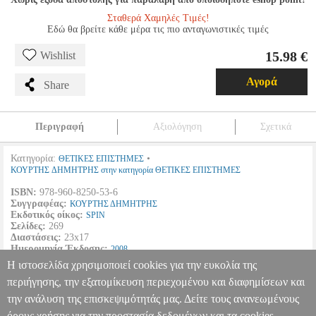
Σταθερά Χαμηλές Τιμές!
Εδώ θα βρείτε κάθε μέρα τις πιο ανταγωνιστικές τιμές
15.98 €
Wishlist
Αγορά
Share
Περιγραφή
Αξιολόγηση
Σχετικά
Κατηγορία:
•
ΘΕΤΙΚΕΣ ΕΠΙΣΤΗΜΕΣ
ΚΟΥΡΤΗΣ ΔΗΜΗΤΡΗΣ στην κατηγορία ΘΕΤΙΚΕΣ ΕΠΙΣΤΗΜΕΣ
ISBN:
978-960-8250-53-6
Συγγραφέας:
ΚΟΥΡΤΗΣ ΔΗΜΗΤΡΗΣ
Εκδοτικός οίκος:
SPIN
Σελίδες:
269
Διαστάσεις:
23x17
Ημερομηνία Έκδοσης:
2008
Η ιστοσελίδα χρησιμοποιεί cookies για την ευκολία της
Βασική θεωρία, χημικές αντιδράσεις, μηχανισμοί.
περιήγησης, την εξατομίκευση περιεχομένου και διαφημίσεων και
την ανάλυση της επισκεψιμότητάς μας. Δείτε τους ανανεωμένους
ΟΡΓΑΝΙΚΗ ΧΗΜΕΙΑ
BKS.0953545
BKS.0953545
ΚΟΥΡΤΗΣ
ΔΗΜΗΤΡΗΣ
ΚΟΥΡΤΗΣ ΔΗΜΗΤΡΗΣ
ΘΕΤΙΚΕΣ ΕΠΙΣΤΗΜΕΣ
όρους χρήσης για την προστασία δεδομένων και τα cookies.