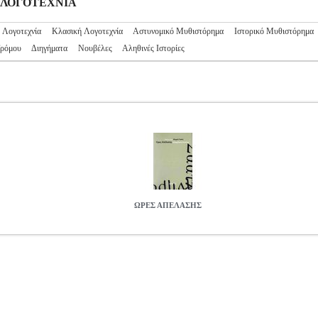
ΝΗ ΛΟΓΟΤΕΧΝΙΑ
 Λογοτεχνία
Κλασική Λογοτεχνία
Αστυνομικό Μυθιστόρημα
Ιστορικό Μυθιστόρημα
Τρόμου
Διηγήματα
Νουβέλες
Αληθινές Ιστορίες
ΩΡΕΣ ΑΠΕΛΑΣΗΣ
BKS.0359219
YASIN MEHMET
YASIN MEHMET
ΞΕΝΗ ΛΟΓΟΤ
 ΞΕΝΗ ΛΟΓΟΤΕΧΝΙΑ ISBN: 978-960-263-261-1 Συγγραφέας: YAS
ελίδες: 320 Διαστάσεις: 14Χ20, 5 Ημερομηνία Έκδοσης: Νοέμβρ
ηνική γραφή-, που χάθηκε μέσα στις ρωγμές της ιστορίας γίνεται εργα
 Κύπρου μέσα από τα μάτια του συγγραφέα αλλά και του μυθιστορηματ
 μυθιστορήματος, σπάζοντας κατά κάποιο τρόπο τον τέταρτο τοίχο, γ
ι το «υπόγειο ρεύμα» που διατρέχει το κείμενο, το αίσθημα του μη α