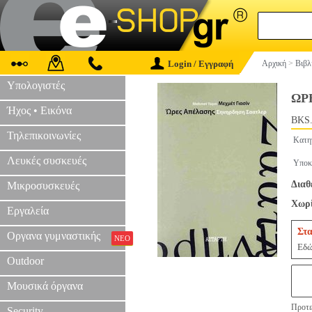
Login / Εγγραφή
Αρχική
>
Βιβλ
Υπολογιστές
ΩΡ
Ήχος • Εικόνα
BKS.
Τηλεπικοινωνίες
Κατη
Λευκές συσκευές
Υποκ
Διαθ
Μικροσυσκευές
Χωρί
Εργαλεία
Στα
Οργανα γυμναστικής
ΝΕΟ
Εδώ
Outdoor
Μουσικά όργανα
Προτε
Security