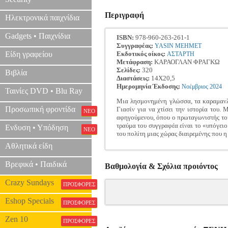
Περιγραφή
Ηλεκτρονικά παιχνίδια
Gadgets • Παιχνίδια
ISBN:
978-960-263-261-1
Συγγραφέας:
YASIN MEHMET
Είδη γραφείου
Εκδοτικός οίκος:
ΑΣΤΑΡΤΗ
Μετάφραση:
ΚΑΡΑΟΓΛΑΝ ΦΡΑΓΚΩ
Σελίδες:
320
Βιβλία
Διαστάσεις:
14Χ20,5
Ημερομηνία Έκδοσης:
Νοέμβριος
2024
Ταινίες DVD • Blu Ray
Μια λησμονημένη γλώσσα, τα καραμανλίδ
Προσωπική φροντίδα
Γιασίν για να χτίσει την ιστορία του.
ΝΕΟ
αφηγούμενου, όπου ο πρωταγωνιστής του
τραύμα του συγγραφέα είναι το «υπόγειο 
Ενδυση • Υπόδηση
ΝΕΟ
του πολίτη μιας χώρας διαιρεμένης που 
Αθλητικά είδη
Βρεφικά • Παιδικά
Βαθμολογία & Σχόλια προιόντος
Crazy Sundays
ΠΡΟΣΦΟΡΕΣ
Eshop Specials
ΠΡΟΣΦΟΡΕΣ
Zen 10
ΠΡΟΣΦΟΡΕΣ