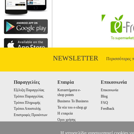
το καθεστώς του ανιθαγενούς, του πολίτ
NEWSLETTER
Περισσότερες 
Παραγγελίες
Εταιρία
Επικοινωνία
Εξέλιξη Παραγγελίας
Καταστήματα e-
Επικοινωνία
shop points
Τρόποι Παραγγελίας
Blog
Business To Business
Τρόποι Πληρωμής
FAQ
Τα νέα του e-shop.gr
Τρόποι Αποστολής
Feedback
Η εταιρεία
Επιστροφές Προιόντων
Οροι χρήσης
Cookies
Η ιστοσελίδα χρησιμοποιεί cookies γι