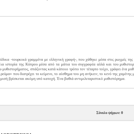
ικα -τουρκικά γραμμένα με ελληνική γραφή-, που χάθηκε μέσα στις ρωγμές της ι
 Μια ιστορία της Κύπρου μέσα από τα μάτια του συγγραφέα αλλά και του μυθιστο
 μυθιστορήματος, σπάζοντας κατά κάποιο τρόπο τον τέταρτο τοίχο, γράφει ένα μυ
ρεύμα» που διατρέχει το κείμενο, το αίσθημα του μη ανήκειν, το κενό της χαμένης
η μισή βρίσκεται ακόμη υπό κατοχή. Ένα βαθιά αντιμιλιταριστικό μυθιστόρημα.
Σύνολο ψήφων: 0