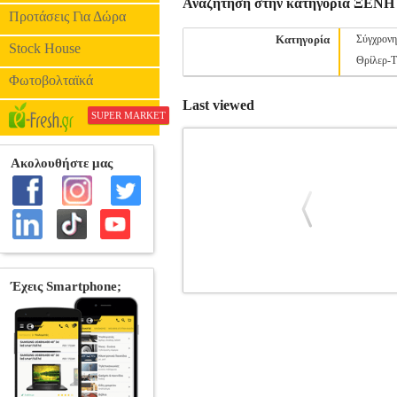
Αναζήτηση στην κατηγορία ΞΕ
Προτάσεις Για Δώρα
Κατηγορία
Σύγχρονη
Stock House
Θρίλερ-
Φωτοβολταϊκά
Last viewed
SUPER MARKET
ΩΡΕΣ ΑΠΕΛΑΣΗΣ
BKS.0359219
•YASIN MEHMET στην κατηγορία
Μετάφραση: ΚΑΡΑΟΓΛΑΝ ΦΡΑΓΚΩ Σ
καραμανλίδικα -τουρκικά γραμμένα με ελλ
την ιστορία του. Μια ιστορία της
αφηγούμενου, όπου ο πρωταγωνιστής του
Το προσωπικό τραύμα του συγγραφέα είνα