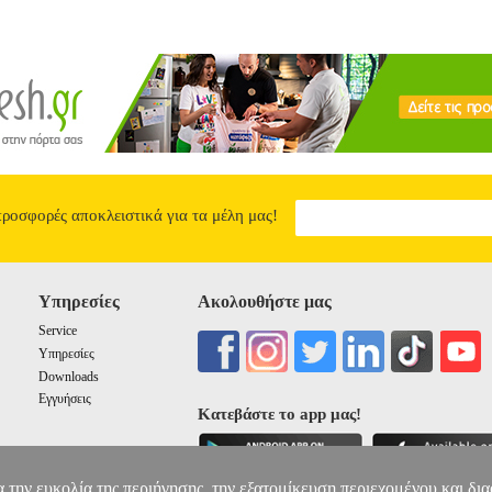
η μιας χώρας διαιρεμένης που η μισή βρίσκεται ακόμη υπό κατοχή. Έ
ΑΠΕΛΑΣΗΣ
13.73
προσφορές αποκλειστικά για τα μέλη μας!
Υπηρεσίες
Ακολουθήστε μας
Service
Υπηρεσίες
Downloads
Εγγυήσεις
Κατεβάστε το app μας!
α την ευκολία της περιήγησης, την εξατομίκευση περιεχομένου και δι