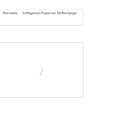
Φαντασίας
Αισθηματικό-Ρομαντικό Μυθιστόρημα
ΕΧΝΙΑ
Κατηγορία: ΞΕΝΗ ΛΟΓΟΤΕΧΝΙΑ
IN MEHMET Εκδοτικός οίκος: ΑΣΤΑΡΤΗ
ιος 2024 Μια λησμονημένη γλώσσα, τα
λείο στα χέρια του Μεχμέτ Γιασίν για να χτίσει
ικού του χαρακτήρα, του αφηγητή και του
ράφει ένα μυθιστόρημα για τον συγγραφέα του.
νήκειν, το κενό της χαμένης μητρικής γλώσσας,