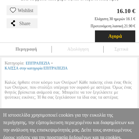
16.10 €
Wishlist
Ελάχιστη 30 ημερών 16.1 €
Share
Προτεινόμενη λιανική 21.90 €
Αγορά
Περιγραφή
Αξιολόγηση
Σχετικά
Κατηγορία:
•
ΕΠΙΤΡΑΠΕΖΙΑ
ΚΑΙΣΣΑ στην κατηγορία ΕΠΙΤΡΑΠΕΖΙΑ
Καλώς ήρθατε στον κόσμο των Ονείρων! Κάθε παίκτης είναι ένας Θεός
των Ονείρων, που στολίζει υπέροχα τον ουρανό με αστέρια. Όμως ένας
θνητός βρίσκεται ανάμεσά σας. Μπορείτε να τον ξεγελάσετε με
ψεύτικες εικόνες; Ή θα σας ξεγελάσουν τα ίδια σας τα αστέρια;
•
Παίκτες:
3 - 6
Η ιστοσελίδα χρησιμοποιεί cookies για την ευκολία της
•
Διάρκεια:
30'
•
Ηλικία:
10+
περιήγησης, την εξατομίκευση περιεχομένου και διαφημίσεων και
την ανάλυση της επισκεψιμότητάς μας. Δείτε τους ανανεωμένους
ΟΝΕΙΡΑ
EPI.06990
EPI.06990
ΚΑΙΣΣΑ
ΚΑΙΣΣΑ
ΕΠΙΤΡΑΠΕΖΙΑ
Κατηγορία: ΕΠΙΤΡΑΠΕΖΙΑ •ΚΑΙΣΣΑ στην κατηγορία
όρους χρήσης για την προστασία δεδομένων και τα cookies.