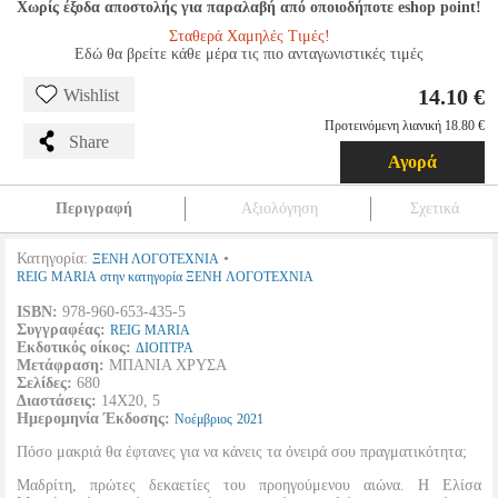
Χωρίς έξοδα αποστολής για παραλαβή από οποιοδήποτε eshop point!
Σταθερά Χαμηλές Τιμές!
Εδώ θα βρείτε κάθε μέρα τις πιο ανταγωνιστικές τιμές
14.10 €
Wishlist
Προτεινόμενη λιανική 18.80 €
Share
Αγορά
Περιγραφή
Αξιολόγηση
Σχετικά
Κατηγορία:
•
ΞΕΝΗ ΛΟΓΟΤΕΧΝΙΑ
REIG MARIA στην κατηγορία ΞΕΝΗ ΛΟΓΟΤΕΧΝΙΑ
ISBN:
978-960-653-435-5
Συγγραφέας:
REIG MARIA
Εκδοτικός οίκος:
ΔΙΟΠΤΡΑ
Μετάφραση:
ΜΠΑΝΙΑ ΧΡΥΣΑ
Σελίδες:
680
Διαστάσεις:
14Χ20, 5
Ημερομηνία Έκδοσης:
Νοέμβριος
2021
Πόσο μακριά θα έφτανες για να κάνεις τα όνειρά σου πραγματικότητα;
Μαδρίτη, πρώτες δεκαετίες του προηγούμενου αιώνα. Η Ελίσα